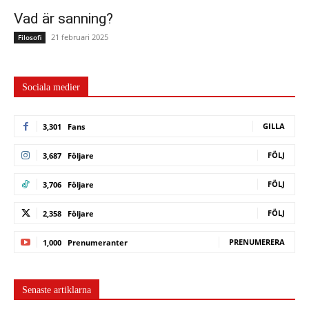
Vad är sanning?
21 februari 2025
Filosofi
Sociala medier
GILLA
3,301
Fans
FÖLJ
3,687
Följare
FÖLJ
3,706
Följare
FÖLJ
2,358
Följare
PRENUMERERA
1,000
Prenumeranter
Senaste artiklarna