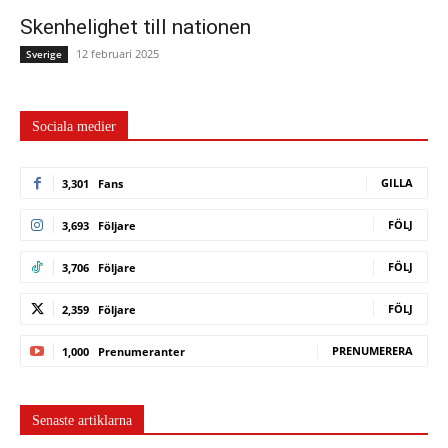
Skenhelighet till nationen
12 februari 2025
Sverige
Sociala medier
GILLA
3,301
Fans
FÖLJ
3,693
Följare
FÖLJ
3,706
Följare
FÖLJ
2,359
Följare
PRENUMERERA
1,000
Prenumeranter
Senaste artiklarna