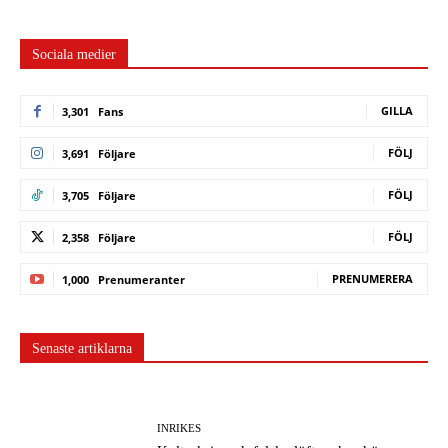
Sociala medier
GILLA
3,301
Fans
FÖLJ
3,691
Följare
FÖLJ
3,705
Följare
FÖLJ
2,358
Följare
PRENUMERERA
1,000
Prenumeranter
Senaste artiklarna
INRIKES