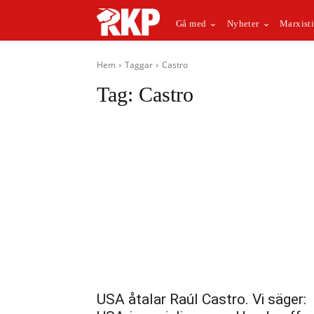
Gå med
Nyheter
Marxisti
Hem
Taggar
Castro
Tag:
Castro
USA åtalar Raúl Castro. Vi säger: