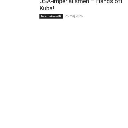
USA-imperialismen – Hands off
Kuba!
25 maj 2026
Internationellt