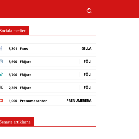
Sociala medier
GILLA
3,301
Fans
FÖLJ
3,690
Följare
FÖLJ
3,706
Följare
FÖLJ
2,359
Följare
PRENUMERERA
1,000
Prenumeranter
Senaste artiklarna