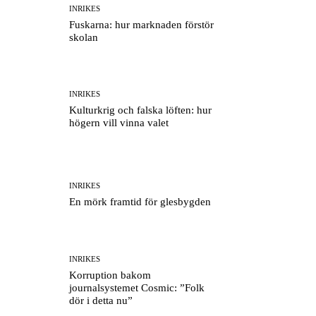
INRIKES
Fuskarna: hur marknaden förstör
skolan
INRIKES
Kulturkrig och falska löften: hur
högern vill vinna valet
INRIKES
En mörk framtid för glesbygden
INRIKES
Korruption bakom
journalsystemet Cosmic: ”Folk
dör i detta nu”