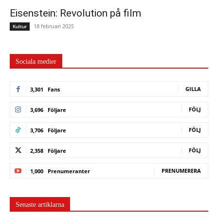
Eisenstein: Revolution på film
18 februari 2025
Kultur
Sociala medier
GILLA
3,301
Fans
FÖLJ
3,696
Följare
FÖLJ
3,706
Följare
FÖLJ
2,358
Följare
PRENUMERERA
1,000
Prenumeranter
Senaste artiklarna