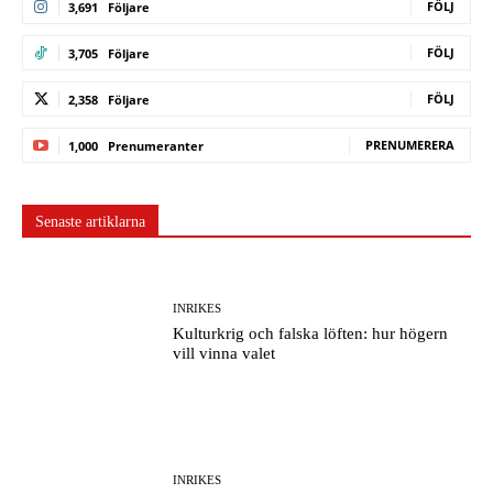
FÖLJ
3,691
Följare
FÖLJ
3,705
Följare
FÖLJ
2,358
Följare
PRENUMERERA
1,000
Prenumeranter
Senaste artiklarna
INRIKES
Kulturkrig och falska löften: hur högern
vill vinna valet
INRIKES