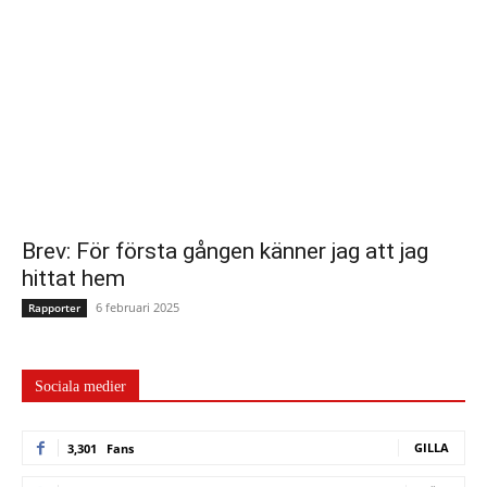
Brev: För första gången känner jag att jag
hittat hem
6 februari 2025
Rapporter
Sociala medier
GILLA
3,301
Fans