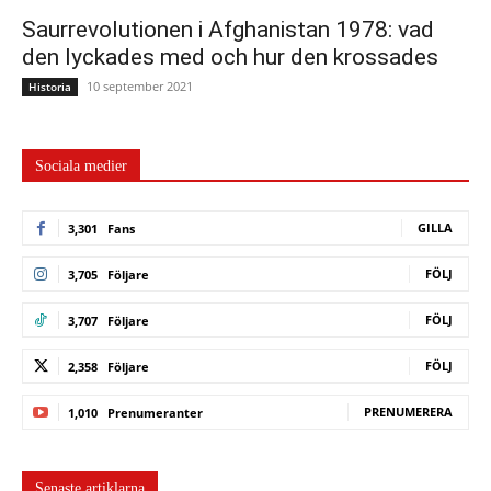
Saurrevolutionen i Afghanistan 1978: vad
den lyckades med och hur den krossades
10 september 2021
Historia
Sociala medier
GILLA
3,301
Fans
FÖLJ
3,705
Följare
FÖLJ
3,707
Följare
FÖLJ
2,358
Följare
PRENUMERERA
1,010
Prenumeranter
Senaste artiklarna