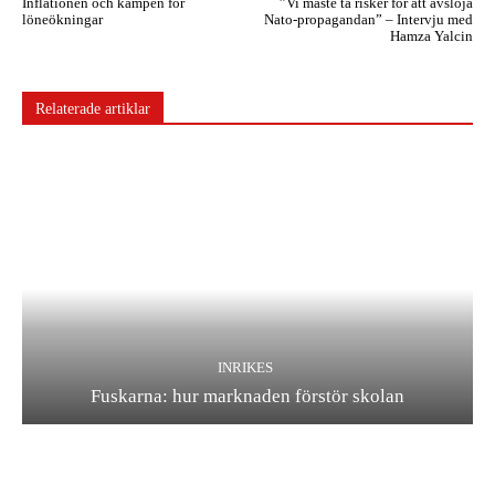
Inflationen och kampen för
”Vi måste ta risker för att avslöja
löneökningar
Nato-propagandan” – Intervju med
Hamza Yalcin
Relaterade artiklar
INRIKES
Fuskarna: hur marknaden förstör skolan