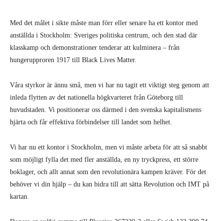
Med det målet i sikte måste man förr eller senare ha ett kontor med
anställda i Stockholm: Sveriges politiska centrum, och den stad där
klasskamp och demonstrationer tenderar att kulminera – från
hungerupproren 1917 till Black Lives Matter.
Våra styrkor är ännu små, men vi har nu tagit ett viktigt steg genom att
inleda flytten av det nationella högkvarteret från Göteborg till
huvudstaden. Vi positionerar oss därmed i den svenska kapitalismens
hjärta och får effektiva förbindelser till landet som helhet.
Vi har nu ett kontor i Stockholm, men vi måste arbeta för att så snabbt
som möjligt fylla det med fler anställda, en ny tryckpress, ett större
boklager, och allt annat som den revolutionära kampen kräver. För det
behöver vi din hjälp – du kan bidra till att sätta Revolution och IMT på
kartan.