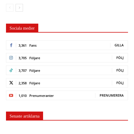
Sociala medier
GILLA
3,361
Fans
FÖLJ
3,705
Följare
FÖLJ
3,707
Följare
FÖLJ
2,358
Följare
PRENUMERERA
1,010
Prenumeranter
Senaste artiklarna