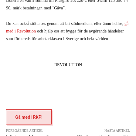
Donera en valfri summa till Plusgiro 267220-2 eller Swish 123 390 74
90, märk betalningen med “Gåva”.
Du kan också stötta oss genom att bli stödmedlem, eller ännu hellre,
gå
med i Revolution
och hjälp oss att bygga för de avgörande händelser
som förbereds för arbetarklassen i Sverige och hela världen.
REVOLUTION
Gå med i RKP!
FÖREGÅENDE ARTIKEL
NÄSTA ARTIKEL