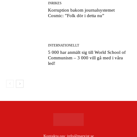
INRIKES
Korruption bakom journalsystemet
Cosmic: ”Folk dör i detta nu”
INTERNATIONELLT
5 000 har anmält sig till World School of
Communism – 3 000 vill gå med i våra
led!
Kontakta oss:
info@marxist.se