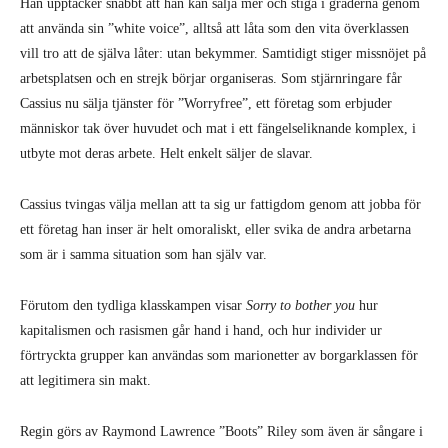
Han upptäcker snabbt att han kan sälja mer och stiga i graderna genom
att använda sin ”white voice”, alltså att låta som den vita överklassen
vill tro att de själva låter: utan bekymmer. Samtidigt stiger missnöjet på
arbetsplatsen och en strejk börjar organiseras. Som stjärnringare får
Cassius nu sälja tjänster för ”Worryfree”, ett företag som erbjuder
människor tak över huvudet och mat i ett fängelseliknande komplex, i
utbyte mot deras arbete. Helt enkelt säljer de slavar.
Cassius tvingas välja mellan att ta sig ur fattigdom genom att jobba för
ett företag han inser är helt omoraliskt, eller svika de andra arbetarna
som är i samma situation som han själv var.
Förutom den tydliga klasskampen visar
Sorry to bother you
hur
kapitalismen och rasismen går hand i hand, och hur individer ur
förtryckta grupper kan användas som marionetter av borgarklassen för
att legitimera sin makt.
Regin görs av Raymond Lawrence ”Boots” Riley som även är sångare i