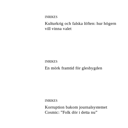
INRIKES
Kulturkrig och falska löften: hur högern
vill vinna valet
INRIKES
En mörk framtid för glesbygden
INRIKES
Korruption bakom journalsystemet
Cosmic: ”Folk dör i detta nu”