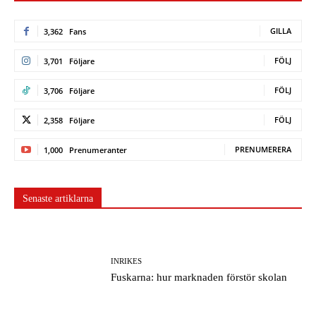
GILLA
3,362
Fans
FÖLJ
3,701
Följare
FÖLJ
3,706
Följare
FÖLJ
2,358
Följare
PRENUMERERA
1,000
Prenumeranter
Senaste artiklarna
INRIKES
Fuskarna: hur marknaden förstör skolan