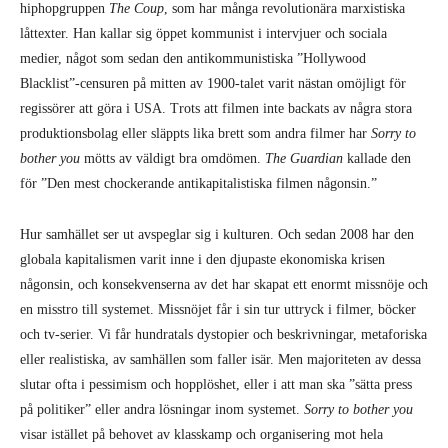
hiphopgruppen
The Coup
, som har många revolutionära marxistiska
låttexter. Han kallar sig öppet kommunist i intervjuer och sociala
medier, något som sedan den antikommunistiska ”Hollywood
Blacklist”-censuren på mitten av 1900-talet varit nästan omöjligt för
regissörer att göra i USA. Trots att filmen inte backats av några stora
produktionsbolag eller släppts lika brett som andra filmer har
Sorry to
bother you
mötts av väldigt bra omdömen.
The Guardian
kallade den
för ”Den mest chockerande antikapitalistiska filmen någonsin.”
Hur samhället ser ut avspeglar sig i kulturen. Och sedan 2008 har den
globala kapitalismen varit inne i den djupaste ekonomiska krisen
någonsin, och konsekvenserna av det har skapat ett enormt missnöje och
en misstro till systemet. Missnöjet får i sin tur uttryck i filmer, böcker
och tv-serier. Vi får hundratals dystopier och beskrivningar, metaforiska
eller realistiska, av samhällen som faller isär. Men majoriteten av dessa
slutar ofta i pessimism och hopplöshet, eller i att man ska ”sätta press
på politiker” eller andra lösningar inom systemet.
Sorry to bother you
visar istället på behovet av klasskamp och organisering mot hela