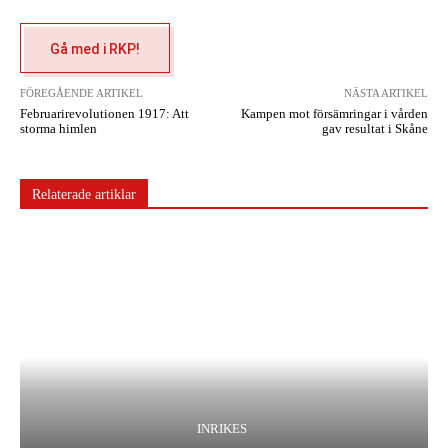
Gå med i RKP!
FÖREGÅENDE ARTIKEL
NÄSTA ARTIKEL
Februarirevolutionen 1917: Att
Kampen mot försämringar i vården
storma himlen
gav resultat i Skåne
Relaterade artiklar
INRIKES