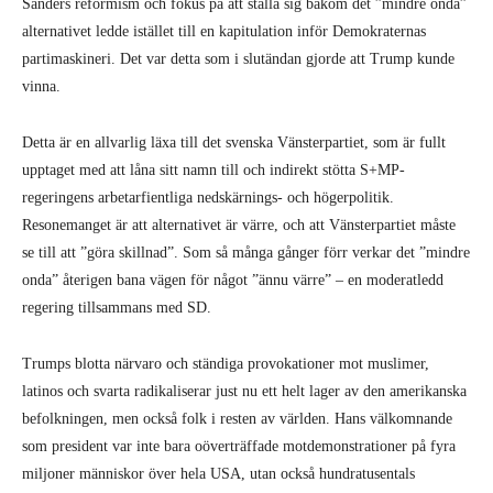
Sanders reformism och fokus på att ställa sig bakom det ”mindre onda”
alternativet ledde istället till en kapitulation inför Demokraternas
partimaskineri. Det var detta som i slutändan gjorde att Trump kunde
vinna.
Detta är en allvarlig läxa till det svenska Vänsterpartiet, som är fullt
upptaget med att låna sitt namn till och indirekt stötta S+MP-
regeringens arbetarfientliga nedskärnings- och högerpolitik.
Resonemanget är att alternativet är värre, och att Vänsterpartiet måste
se till att ”göra skillnad”. Som så många gånger förr verkar det ”mindre
onda” återigen bana vägen för något ”ännu värre” – en moderatledd
regering tillsammans med SD.
Trumps blotta närvaro och ständiga provokationer mot muslimer,
latinos och svarta radikaliserar just nu ett helt lager av den amerikanska
befolkningen, men också folk i resten av världen. Hans välkomnande
som president var inte bara oöverträffade motdemonstrationer på fyra
miljoner människor över hela USA, utan också hundratusentals