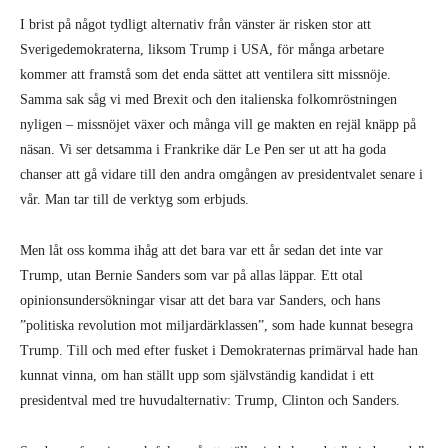
I brist på något tydligt alternativ från vänster är risken stor att
Sverigedemokraterna, liksom Trump i USA, för många arbetare
kommer att framstå som det enda sättet att ventilera sitt missnöje.
Samma sak såg vi med Brexit och den italienska folkomröstningen
nyligen – missnöjet växer och många vill ge makten en rejäl knäpp på
näsan. Vi ser detsamma i Frankrike där Le Pen ser ut att ha goda
chanser att gå vidare till den andra omgången av presidentvalet senare i
vår. Man tar till de verktyg som erbjuds.
Men låt oss komma ihåg att det bara var ett år sedan det inte var
Trump, utan Bernie Sanders som var på allas läppar. Ett otal
opinionsundersökningar visar att det bara var Sanders, och hans
”politiska revolution mot miljardärklassen”, som hade kunnat besegra
Trump. Till och med efter fusket i Demokraternas primärval hade han
kunnat vinna, om han ställt upp som självständig kandidat i ett
presidentval med tre huvudalternativ: Trump, Clinton och Sanders.