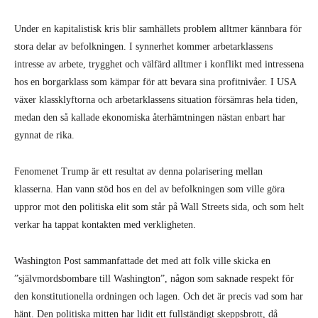
Under en kapitalistisk kris blir samhällets problem alltmer kännbara för
stora delar av befolkningen. I synnerhet kommer arbetarklassens
intresse av arbete, trygghet och välfärd alltmer i konflikt med intressena
hos en borgarklass som kämpar för att bevara sina profitnivåer. I USA
växer klassklyftorna och arbetarklassens situation försämras hela tiden,
medan den så kallade ekonomiska återhämtningen nästan enbart har
gynnat de rika.
Fenomenet Trump är ett resultat av denna polarisering mellan
klasserna. Han vann stöd hos en del av befolkningen som ville göra
uppror mot den politiska elit som står på Wall Streets sida, och som helt
verkar ha tappat kontakten med verkligheten.
Washington Post sammanfattade det med att folk ville skicka en
”självmordsbombare till Washington”, någon som saknade respekt för
den konstitutionella ordningen och lagen. Och det är precis vad som har
hänt. Den politiska mitten har lidit ett fullständigt skeppsbrott, då