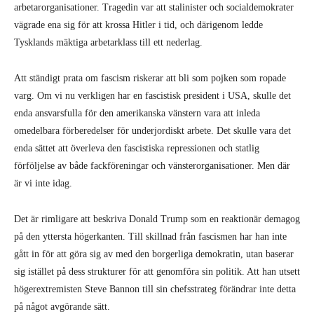
arbetarorganisationer. Tragedin var att stalinister och socialdemokrater
vägrade ena sig för att krossa Hitler i tid, och därigenom ledde
Tysklands mäktiga arbetarklass till ett nederlag.
Att ständigt prata om fascism riskerar att bli som pojken som ropade
varg. Om vi nu verkligen har en fascistisk president i USA, skulle det
enda ansvarsfulla för den amerikanska vänstern vara att inleda
omedelbara förberedelser för underjordiskt arbete. Det skulle vara det
enda sättet att överleva den fascistiska repressionen och statlig
förföljelse av både fackföreningar och vänsterorganisationer. Men där
är vi inte idag.
Det är rimligare att beskriva Donald Trump som en reaktionär demagog
på den yttersta högerkanten. Till skillnad från fascismen har han inte
gått in för att göra sig av med den borgerliga demokratin, utan baserar
sig istället på dess strukturer för att genomföra sin politik. Att han utsett
högerextremisten Steve Bannon till sin chefsstrateg förändrar inte detta
på något avgörande sätt.