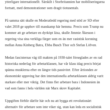
ytterligare internationellt. Särskilt i Storbritannien har mobiliseringarna
fortsatt, med demonstrationer som dragit tiotusentals.
På samma sätt skulle en Moderatledd regering med stöd av SD efter
valet 2018 ge upphov till masskamp här hemma. Precis som Trump nu
kommer att ge arbetare en dyrköpt läxa, skulle Jimmie Åkesson i
regering visa sina verkliga färger som en än mer rasistisk korsning
mellan Anna Kinberg Batra, Ebba Busch Thor och Stefan Löfven.
Medan fascisternas väg till makten på 1930-talet förseglades av en rad
historiska nederlag för arbetarklassen, har vår klass idag precis börjat
spänna musklerna efter en längre tids passivitet. Efter årtionden av
ekonomiskt uppsving har den internationella arbetarklassen aldrig varit
starkare eller mer viktig. Det finns fler arbetare bara i Indonesien än
vad som fanns i hela världen när Marx skrev Kapitalet.
Uppgiften förblir därför här och nu att bygga ett revolutionärt
alternativ för arbetare som inte viker sig, utan kan leda en socialistisk