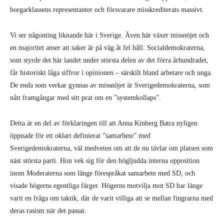
borgarklassens representanter och försvarare misskrediterats massivt.
Vi ser någonting liknande här i Sverige. Även här växer missnöjet och
en majoritet anser att saker är på väg åt fel håll. Socialdemokraterna,
som styrde det här landet under största delen av det förra århundradet,
får historiskt låga siffror i opinionen – särskilt bland arbetare och unga.
De enda som verkar gynnas av missnöjet är Sverigedemokraterna, som
nått framgångar med sitt prat om en ”systemkollaps”.
Detta är en del av förklaringen till att Anna Kinberg Batra nyligen
öppnade för ett oklart definierat ”samarbete” med
Sverigedemokraterna, väl medveten om att de nu tävlar om platsen som
näst största parti. Hon vek sig för den högljudda interna opposition
inom Moderaterna som länge förespråkat samarbete med SD, och
visade högerns egentliga färger. Högerns motvilja mot SD har länge
varit en fråga om taktik, där de varit villiga att se mellan fingrarna med
deras rasism när det passat.