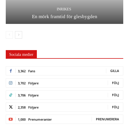
INRIKES
En mörk framtid för glesbygden
Sociala medier
GILLA
3,362
Fans
FÖLJ
3,702
Följare
FÖLJ
3,706
Följare
FÖLJ
2,358
Följare
PRENUMERERA
1,000
Prenumeranter