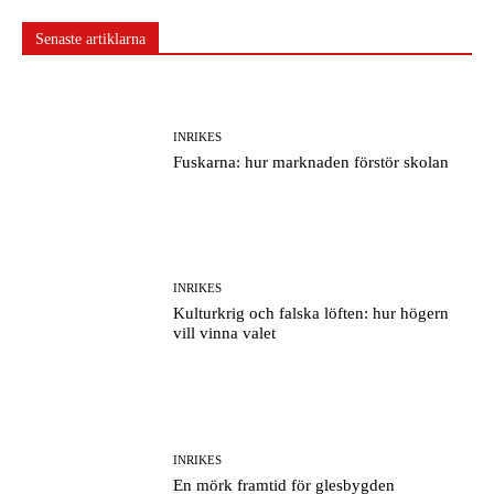
Senaste artiklarna
INRIKES
Fuskarna: hur marknaden förstör skolan
INRIKES
Kulturkrig och falska löften: hur högern
vill vinna valet
INRIKES
En mörk framtid för glesbygden