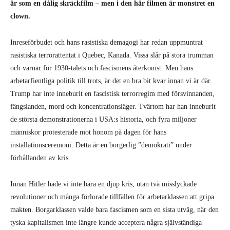
är som en dålig skräckfilm – men i den här filmen är monstret en
clown.
Inreseförbudet och hans rasistiska demagogi har redan uppmuntrat
rasistiska terrorattentat i Quebec, Kanada. Vissa slår på stora trumman
och varnar för 1930-talets och fascismens återkomst. Men hans
arbetarfientliga politik till trots, är det en bra bit kvar innan vi är där.
Trump har inte inneburit en fascistisk terrorregim med försvinnanden,
fängslanden, mord och koncentrationsläger. Tvärtom har han inneburit
de största demonstrationerna i USA:s historia, och fyra miljoner
människor protesterade mot honom på dagen för hans
installationsceremoni. Detta är en borgerlig ”demokrati” under
förhållanden av kris.
Innan Hitler hade vi inte bara en djup kris, utan två misslyckade
revolutioner och många förlorade tillfällen för arbetarklassen att gripa
makten. Borgarklassen valde bara fascismen som en sista utväg, när den
tyska kapitalismen inte längre kunde acceptera några självständiga