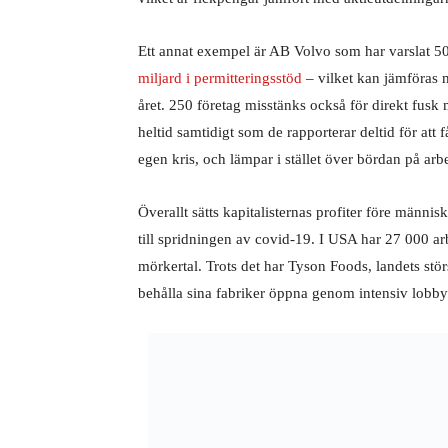
Ett annat exempel är AB Volvo som har varslat 5
miljard i permitteringsstöd
– vilket kan jämföras m
året. 250 företag misstänks också för direkt fusk 
heltid samtidigt som de rapporterar deltid för att f
egen kris, och lämpar i stället över bördan på arb
Överallt sätts kapitalisternas profiter före människ
till spridningen av covid-19. I USA har 27 000 ar
mörkertal. Trots det har Tyson Foods, landets stör
behålla sina fabriker öppna genom intensiv lobb