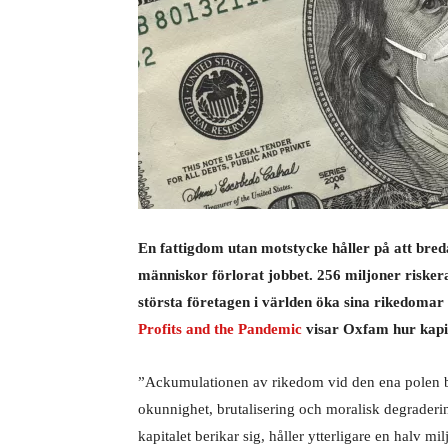
En fattigdom utan motstycke håller på att bred
människor förlorat jobbet. 256 miljoner riskera
största företagen i världen öka sina rikedoma
Profits and the Pandemic
visar Oxfam hur kapita
”Ackumulationen av rikedom vid den ena polen bet
okunnighet, brutalisering och moralisk degraderi
kapitalet berikar sig, håller ytterligare en halv m