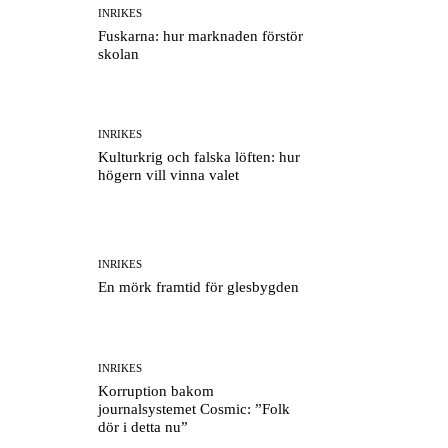
INRIKES
Fuskarna: hur marknaden förstör
skolan
INRIKES
Kulturkrig och falska löften: hur
högern vill vinna valet
INRIKES
En mörk framtid för glesbygden
INRIKES
Korruption bakom
journalsystemet Cosmic: ”Folk
dör i detta nu”