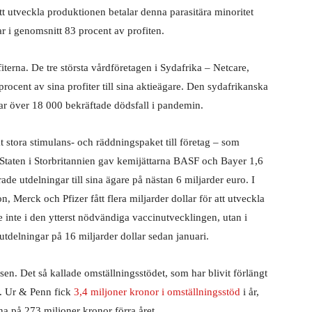
i att utveckla produktionen betalar denna parasitära minoritet
ar i genomsnitt 83 procent av profiten.
iterna. De tre största vårdföretagen i Sydafrika – Netcare,
ocent av sina profiter till sina aktieägare. Den sydafrikanska
har över 18 000 bekräftade dödsfall i pandemin.
kt stora stimulans- och räddningspaket till företag – som
e. Staten i Storbritannien gav kemijättarna BASF och Bayer 1,6
de utdelningar till sina ägare på nästan 6 miljarder euro. I
Merck och Pfizer fått flera miljarder dollar för att utveckla
 inte i den ytterst nödvändiga vaccinutvecklingen, utan i
 utdelningar på 16 miljarder dollar sedan januari.
nsen. Det så kallade omställningsstödet, som har blivit förlängt
ag. Ur & Penn fick
3,4 miljoner kronor i omställningsstöd
i år,
na på 273 miljoner kronor förra året.