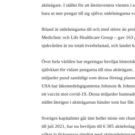
aktieägare. I stället för att återinvestera vinsten 
bara ut mer pengar till sig själva: utdelningarna v
Ibland är utdelningarna till och med större än prof
Mediclinic och Life Healthcare Group – gav 163 pr
sjukvården är nu totalt överbelastad, och landet 
Över hela världen har regeringar beviljat historis
självklart för vidare pengarna till sina aktieägar
miljarder pund samtidigt som dessa företag planera
USA har läkemedelsgiganterna Johnson & Johnson, 
ett vaccin mot covid-19. Dessa miljarder hamnade
stället återigen i aktieägarnas händer som har fått
Sveriges kapitalister går inte heller miste om cha
till juli 2021, har nu beviljats till 6 385 aktiebol
vilket är fickpengar jämfört med aktieutdelningar