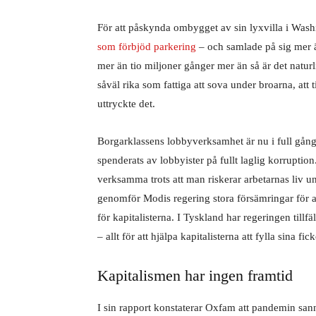
För att påskynda ombygget av sin lyxvilla i Wash
som förbjöd parkering
– och samlade på sig mer ä
mer än tio miljoner gånger mer än så är det naturl
såväl rika som fattiga att sova under broarna, att 
uttryckte det.
Borgarklassens lobbyverksamhet är nu i full gång.
spenderats av lobbyister på fullt laglig korruption.
verksamma trots att man riskerar arbetarnas liv
genomför Modis regering stora försämringar för a
för kapitalisterna. I Tyskland har regeringen till
– allt för att hjälpa kapitalisterna att fylla sina fick
Kapitalismen har ingen framtid
I sin rapport konstaterar Oxfam att pandemin sann