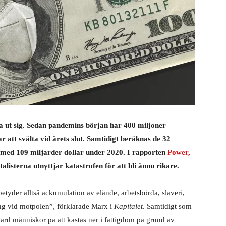
a ut sig. Sedan pandemins början har 400 miljoner
r att svälta vid årets slut. Samtidigt beräknas de 32
r med 109 miljarder dollar under 2020. I rapporten
Power,
listerna utnyttjar katastrofen för att bli ännu rikare.
yder alltså ackumulation av elände, arbetsbörda, slaveri,
ng vid motpolen”, förklarade Marx i
Kapitalet
. Samtidigt som
iljard människor på att kastas ner i fattigdom på grund av