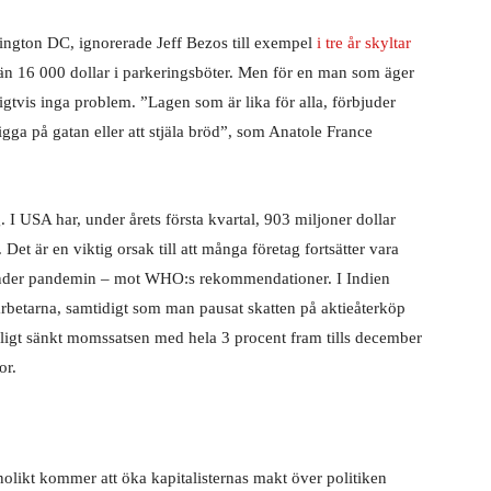
ington DC, ignorerade Jeff Bezos till exempel
i tre år skyltar
n 16 000 dollar i parkeringsböter. Men för en man som äger
igtvis inga problem. ”Lagen som är lika för alla, förbjuder
tigga på gatan eller att stjäla bröd”, som Anatole France
 I USA har, under årets första kvartal, 903 miljoner dollar
 Det är en viktig orsak till att många företag fortsätter vara
 under pandemin – mot WHO:s rekommendationer. I Indien
rbetarna, samtidigt som man pausat skatten på aktieåterköp
fälligt sänkt momssatsen med hela 3 procent fram tills december
or.
olikt kommer att öka kapitalisternas makt över politiken