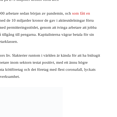
000 arbetare sedan början av pandemin, och
som fått en
ed de 10 miljarder kronor de gav i aktieutdelningar förra
med permitteringsstödet, genom att tvinga arbetare att jobba
å tillgång till pengarna. Kapitalisterna vägrar betala för sin
etarklassen.
ors liv. Slakterier runtom i världen är kända för att ha bidragit
betare inom sektorn testat positivt, med ett ännu högre
sta köttföretag och det företag med flest coronafall, lyckats
yverksamhet.