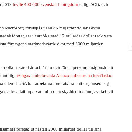
an 2019
levde 400 000 svenskar i fattigdom
enligt SCB, och
crosoft) förutspås tjäna 46 miljarder dollar i extra
kemedelsföretag ser ut att öka med 12 miljarder dollar tack vare
sta företagens marknadsvärde ökat med 3000 miljarder
 dollar rikare i år och är nu den första personen någonsin att
Samtidigt
tvingas underbetalda Amazonarbetare ha kissflaskor
toaletten. I USA har arbetarna hindrats från att organisera sig
s arbeta tätt inpå varandra utan skyddsutrustning, vilket lett
nsamma företag ut nästan 2000 miljarder dollar till sina