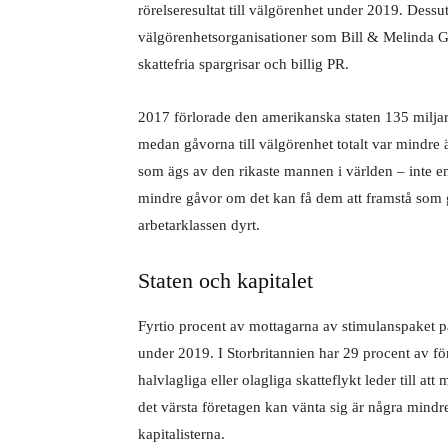
rörelseresultat till välgörenhet under 2019. Dessut
välgörenhetsorganisationer som Bill & Melinda G
skattefria spargrisar och billig PR.
2017 förlorade den amerikanska staten 135 miljard
medan gåvorna till välgörenhet totalt var mindre
som ägs av den rikaste mannen i världen – inte en 
mindre gåvor om det kan få dem att framstå som g
arbetarklassen dyrt.
Staten och kapitalet
Fyrtio procent av mottagarna av stimulanspaket på
under 2019. I Storbritannien har 29 procent av för
halvlagliga eller olagliga skatteflykt leder till 
det värsta företagen kan vänta sig är några mindre
kapitalisterna.