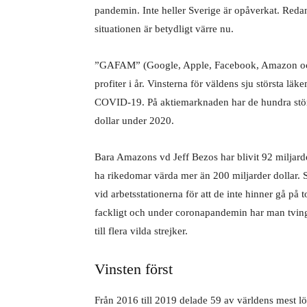
pandemin. Inte heller Sverige är opåverkat. Red
situationen är betydligt värre nu.
”GAFAM” (Google, Apple, Facebook, Amazon och Mi
profiter i år. Vinsterna för väldens sju största lä
COVID-19. På aktiemarknaden har de hundra stör
dollar under 2020.
Bara Amazons vd Jeff Bezos har blivit 92 miljarder
ha rikedomar värda mer än 200 miljarder dollar. 
vid arbetsstationerna för att de inte hinner gå på 
fackligt och under coronapandemin har man tvingat
till flera vilda strejker.
Vinsten först
Från 2016 till 2019 delade 59 av världens mest lö