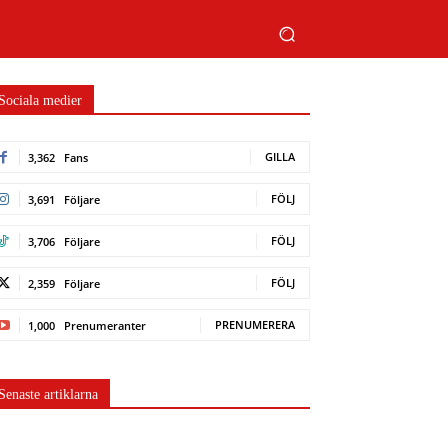
Sociala medier
GILLA
3,362
Fans
FÖLJ
3,691
Följare
FÖLJ
3,706
Följare
FÖLJ
2,359
Följare
PRENUMERERA
1,000
Prenumeranter
Senaste artiklarna