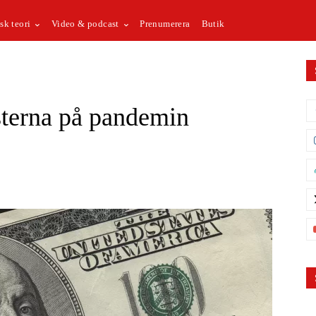
sk teori
Video & podcast
Prenumerera
Butik
isterna på pandemin