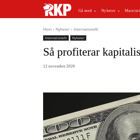
Gå med
Nyheter
Marxisti
Hem
Nyheter
Internationellt
Internationellt
Nyheter
Så profiterar kapital
12 november 2020