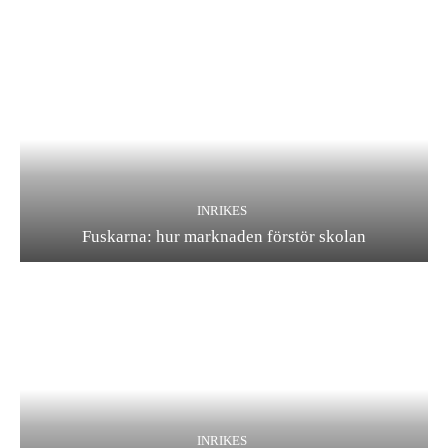
INRIKES
Fuskarna: hur marknaden förstör skolan
INRIKES