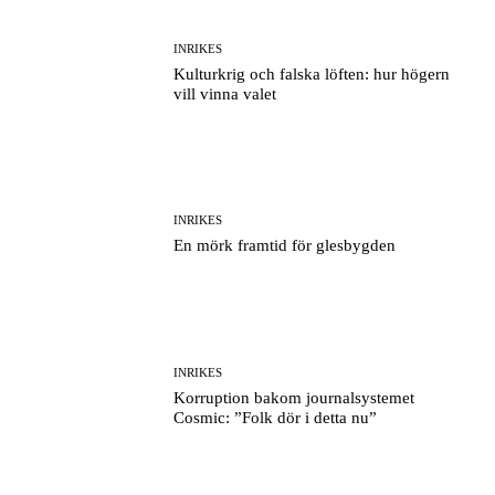
INRIKES
Kulturkrig och falska löften: hur högern
vill vinna valet
INRIKES
En mörk framtid för glesbygden
INRIKES
Korruption bakom journalsystemet
Cosmic: ”Folk dör i detta nu”