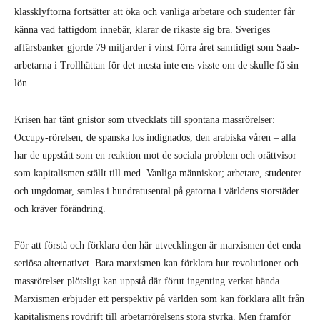
klassklyftorna fortsätter att öka och vanliga arbetare och studenter får
känna vad fattigdom innebär, klarar de rikaste sig bra. Sveriges
affärsbanker gjorde 79 miljarder i vinst förra året samtidigt som Saab-
arbetarna i Trollhättan för det mesta inte ens visste om de skulle få sin
lön.
Krisen har tänt gnistor som utvecklats till spontana massrörelser:
Occupy-rörelsen, de spanska los indignados, den arabiska våren – alla
har de uppstått som en reaktion mot de sociala problem och orättvisor
som kapitalismen ställt till med. Vanliga människor; arbetare, studenter
och ungdomar, samlas i hundratusental på gatorna i världens storstäder
och kräver förändring.
För att förstå och förklara den här utvecklingen är marxismen det enda
seriösa alternativet. Bara marxismen kan förklara hur revolutioner och
massrörelser plötsligt kan uppstå där förut ingenting verkat hända.
Marxismen erbjuder ett perspektiv på världen som kan förklara allt från
kapitalismens rovdrift till arbetarrörelsens stora styrka. Men framför