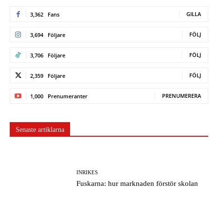
GILLA
3,362
Fans
FÖLJ
3,694
Följare
FÖLJ
3,706
Följare
FÖLJ
2,359
Följare
PRENUMERERA
1,000
Prenumeranter
Senaste artiklarna
INRIKES
Fuskarna: hur marknaden förstör skolan