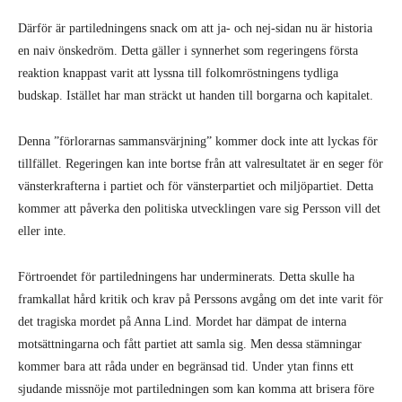
Därför är partiledningens snack om att ja- och nej-sidan nu är historia
en naiv önskedröm. Detta gäller i synnerhet som regeringens första
reaktion knappast varit att lyssna till folkomröstningens tydliga
budskap. Istället har man sträckt ut handen till borgarna och kapitalet.
Denna ”förlorarnas sammansvärjning” kommer dock inte att lyckas för
tillfället. Regeringen kan inte bortse från att valresultatet är en seger för
vänsterkrafterna i partiet och för vänsterpartiet och miljöpartiet. Detta
kommer att påverka den politiska utvecklingen vare sig Persson vill det
eller inte.
Förtroendet för partiledningens har underminerats. Detta skulle ha
framkallat hård kritik och krav på Perssons avgång om det inte varit för
det tragiska mordet på Anna Lind. Mordet har dämpat de interna
motsättningarna och fått partiet att samla sig. Men dessa stämningar
kommer bara att råda under en begränsad tid. Under ytan finns ett
sjudande missnöje mot partiledningen som kan komma att brisera före