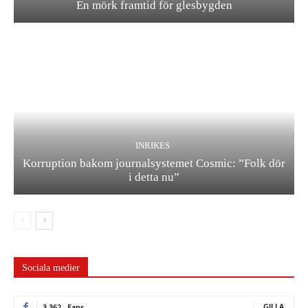
En mörk framtid för glesbygden
INRIKES
Korruption bakom journalsystemet Cosmic: ”Folk dör
i detta nu”
Sociala medier
GILLA
3,362
Fans