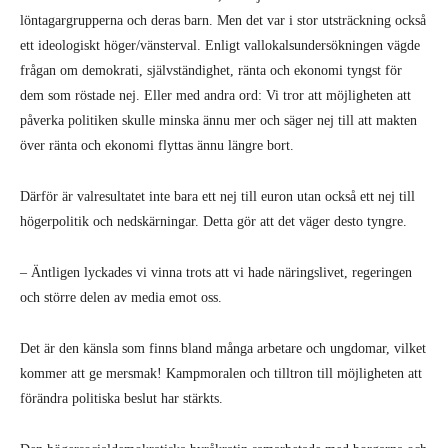
löntagargrupperna och deras barn. Men det var i stor utsträckning också
ett ideologiskt höger/vänsterval. Enligt vallokalsundersökningen vägde
frågan om demokrati, självständighet, ränta och ekonomi tyngst för
dem som röstade nej. Eller med andra ord: Vi tror att möjligheten att
påverka politiken skulle minska ännu mer och säger nej till att makten
över ränta och ekonomi flyttas ännu längre bort.
Därför är valresultatet inte bara ett nej till euron utan också ett nej till
högerpolitik och nedskärningar. Detta gör att det väger desto tyngre.
– Äntligen lyckades vi vinna trots att vi hade näringslivet, regeringen
och större delen av media emot oss.
Det är den känsla som finns bland många arbetare och ungdomar, vilket
kommer att ge mersmak! Kampmoralen och tilltron till möjligheten att
förändra politiska beslut har stärkts.