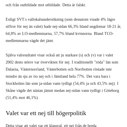
och från outbildade mot utbildade. Detta är falskt.
Enligt SVT:s vallokalsundersökning (som dessutom visade 4% lägre
siffror för nej än valet) hade nej-sidan 66,3% bland ungdomar 18-21 år,
64,8% av LO-medlemmarna, 57,7% bland kvinnorna. Bland TCO-
medlemmarna vägde det jämt.
Själva valresultatet visar också att ju starkare (s) och (v) var i valet
2002 desto större var övervikten för nej. I traditionellt ”röda” län som
Dalarna, Västernorrland, Västerbotten och Norrbotten röstade inte
mindre än sju av tio nej och i Jämtland hela 77%. Det vara bara i
Stockholms län som ja-sidan vann tydligt (54,4% ja och 43,5% nej). I
Skåne vägde det nästan jämnt medan nej-sidan vann tydligt i Göteborg
(51,4% mot 46,1%)
Valet var ett nej till högerpolitik
Detta visar att valet var ett klassval, ett nej från de breda