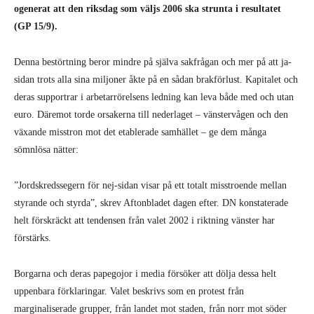
ogenerat att den riksdag som väljs 2006 ska strunta i resultatet
(GP 15/9).
Denna bestörtning beror mindre på själva sakfrågan och mer på att ja-
sidan trots alla sina miljoner åkte på en sådan brakförlust. Kapitalet och
deras supportrar i arbetarrörelsens ledning kan leva både med och utan
euro. Däremot torde orsakerna till nederlaget – vänstervågen och den
växande misstron mot det etablerade samhället – ge dem många
sömnlösa nätter:
”Jordskredssegern för nej-sidan visar på ett totalt misstroende mellan
styrande och styrda”, skrev Aftonbladet dagen efter. DN konstaterade
helt förskräckt att tendensen från valet 2002 i riktning vänster har
förstärks.
Borgarna och deras papegojor i media försöker att dölja dessa helt
uppenbara förklaringar. Valet beskrivs som en protest från
marginaliserade grupper, från landet mot staden, från norr mot söder