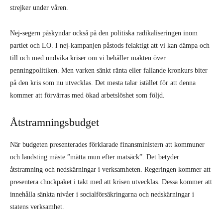
strejker under våren.
Nej-segern påskyndar också på den politiska radikaliseringen inom
partiet och LO. I nej-kampanjen påstods felaktigt att vi kan dämpa och
till och med undvika kriser om vi behåller makten över
penningpolitiken. Men varken sänkt ränta eller fallande kronkurs biter
på den kris som nu utvecklas. Det mesta talar istället för att denna
kommer att förvärras med ökad arbetslöshet som följd.
Åtstramningsbudget
När budgeten presenterades förklarade finansministern att kommuner
och landsting måste ”mätta mun efter matsäck”. Det betyder
åtstramning och nedskärningar i verksamheten. Regeringen kommer att
presentera chockpaket i takt med att krisen utvecklas. Dessa kommer att
innehålla sänkta nivåer i socialförsäkringarna och nedskärningar i
statens verksamhet.