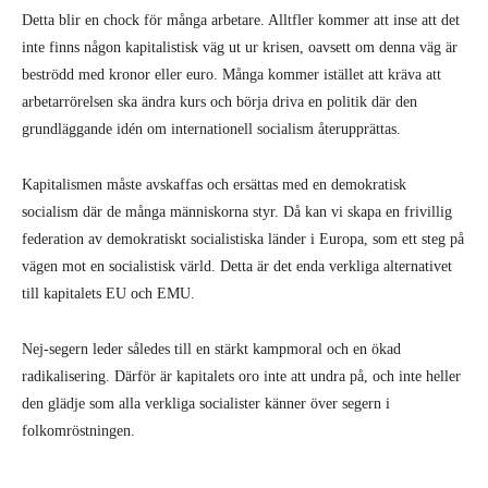
Detta blir en chock för många arbetare. Alltfler kommer att inse att det
inte finns någon kapitalistisk väg ut ur krisen, oavsett om denna väg är
beströdd med kronor eller euro. Många kommer istället att kräva att
arbetarrörelsen ska ändra kurs och börja driva en politik där den
grundläggande idén om internationell socialism återupprättas.
Kapitalismen måste avskaffas och ersättas med en demokratisk
socialism där de många människorna styr. Då kan vi skapa en frivillig
federation av demokratiskt socialistiska länder i Europa, som ett steg på
vägen mot en socialistisk värld. Detta är det enda verkliga alternativet
till kapitalets EU och EMU.
Nej-segern leder således till en stärkt kampmoral och en ökad
radikalisering. Därför är kapitalets oro inte att undra på, och inte heller
den glädje som alla verkliga socialister känner över segern i
folkomröstningen.