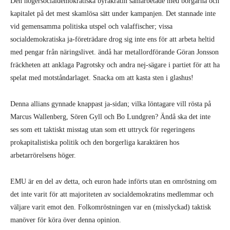
Den högersocialdemokratiska byråkratin samarbetade med borgarna och
kapitalet på det mest skamlösa sätt under kampanjen. Det stannade inte
vid gemensamma politiska utspel och valaffischer; vissa
socialdemokratiska ja-företrädare drog sig inte ens för att arbeta heltid
med pengar från näringslivet. ändå har metallordförande Göran Jonsson
fräckheten att anklaga Pagrotsky och andra nej-sägare i partiet för att ha
spelat med motståndarlaget. Snacka om att kasta sten i glashus!
Denna allians gynnade knappast ja-sidan; vilka löntagare vill rösta på
Marcus Wallenberg, Sören Gyll och Bo Lundgren? Ändå ska det inte
ses som ett taktiskt misstag utan som ett uttryck för regeringens
prokapitalistiska politik och den borgerliga karaktären hos
arbetarrörelsens höger.
EMU är en del av detta, och euron hade införts utan en omröstning om
det inte varit för att majoriteten av socialdemokratins medlemmar och
väljare varit emot den. Folkomröstningen var en (misslyckad) taktisk
manöver för köra över denna opinion.