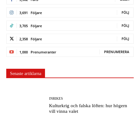
FÖLJ
3,691
Följare
FÖLJ
3,705
Följare
FÖLJ
2,358
Följare
PRENUMERERA
1,000
Prenumeranter
Senaste artiklarna
INRIKES
Kulturkrig och falska löften: hur högern
vill vinna valet