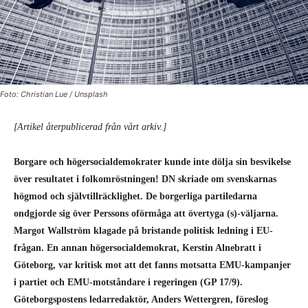
Foto: Christian Lue / Unsplash
[Artikel återpublicerad från vårt arkiv.]
Borgare och högersocialdemokrater kunde inte dölja sin besvikelse
över resultatet i folkomröstningen! DN skriade om svenskarnas
högmod och självtillräcklighet. De borgerliga partiledarna
ondgjorde sig över Perssons oförmåga att övertyga (s)-väljarna.
Margot Wallström klagade på bristande politisk ledning i EU-
frågan. En annan högersocialdemokrat, Kerstin Alnebratt i
Göteborg, var kritisk mot att det fanns motsatta EMU-kampanjer
i partiet och EMU-motståndare i regeringen (GP 17/9).
Göteborgspostens ledarredaktör, Anders Wettergren, föreslog