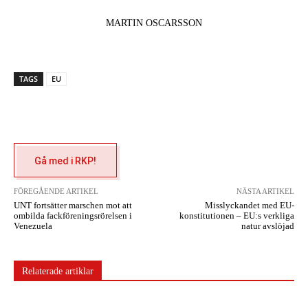
MARTIN OSCARSSON
TAGS
EU
Gå med i RKP!
FÖREGÅENDE ARTIKEL
NÄSTA ARTIKEL
UNT fortsätter marschen mot att
Misslyckandet med EU-
ombilda fackföreningsrörelsen i
konstitutionen – EU:s verkliga
Venezuela
natur avslöjad
Relaterade artiklar