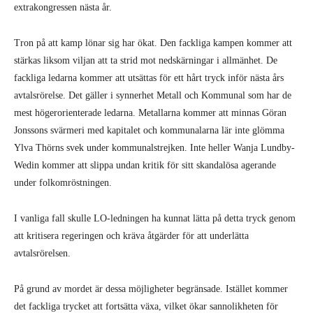
extrakongressen nästa år.
Tron på att kamp lönar sig har ökat. Den fackliga kampen kommer att
stärkas liksom viljan att ta strid mot nedskärningar i allmänhet. De
fackliga ledarna kommer att utsättas för ett hårt tryck inför nästa års
avtalsrörelse. Det gäller i synnerhet Metall och Kommunal som har de
mest högerorienterade ledarna. Metallarna kommer att minnas Göran
Jonssons svärmeri med kapitalet och kommunalarna lär inte glömma
Ylva Thörns svek under kommunalstrejken. Inte heller Wanja Lundby-
Wedin kommer att slippa undan kritik för sitt skandalösa agerande
under folkomröstningen.
I vanliga fall skulle LO-ledningen ha kunnat lätta på detta tryck genom
att kritisera regeringen och kräva åtgärder för att underlätta
avtalsrörelsen.
På grund av mordet är dessa möjligheter begränsade. Istället kommer
det fackliga trycket att fortsätta växa, vilket ökar sannolikheten för