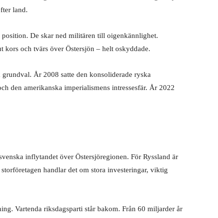
fter land.
position. De skar ned militären till oigenkännlighet.
ut kors och tvärs över Östersjön – helt oskyddade.
k grundval. År 2008 satte den konsoliderade ryska
och den amerikanska imperialismens intressesfär. År 2022
venska inflytandet över Östersjöregionen. För Ryssland är
 storföretagen handlar det om stora investeringar, viktig
tning. Vartenda riksdagsparti står bakom. Från 60 miljarder år