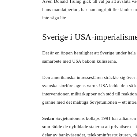
Även Donald Trump gick till val på att avsluta vad
hans mandatperiod, har han angripit fler länder m
inte säga lite.
Sverige i USA-imperialisme
Det är en öppen hemlighet att Sverige under hela ef
samarbete med USA bakom kulisserna.
Den amerikanska intressesfären sträckte sig över 
svenska storföretagens varor. USA ledde den så
interventioner, militärkupper och stöd till reakt
granne med det mäktiga Sovjetunionen – ett intre
Sedan
Sovjetunionens kollaps 1991 har alliansen 
som rådde de nybildade staterna att privatisera – 
delar av bankväsendet, telekominfrastrukturen, r