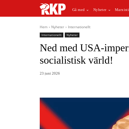
Gå med
Nyheter
Marxisti
Hem
Nyheter
Internationellt
Internationellt
Nyheter
Ned med USA-imperia
socialistisk värld!
23 juni 2026