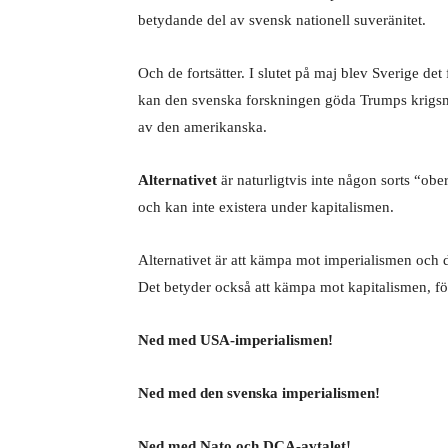
betydande del av svensk nationell suveränitet.
Och de fortsätter. I slutet på maj blev Sverige de
kan den svenska forskningen göda Trumps krigsma
av den amerikanska.
Alternativet
är naturligtvis inte någon sorts “ob
och kan inte existera under kapitalismen.
Alternativet är att kämpa mot imperialismen och 
Det betyder också att kämpa mot kapitalismen, för
Ned med USA-imperialismen!
Ned med den svenska imperialismen!
Ned med Nato och DCA-avtalet!