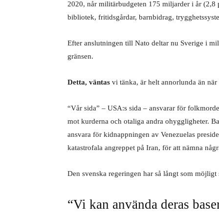
2020, når militärbudgeten 175 miljarder i år (2,
bibliotek, fritidsgårdar, barnbidrag, trygghetssy
Efter anslutningen till Nato deltar nu Sverige i m
gränsen.
Detta, väntas
vi tänka, är helt annorlunda än när 
“Vår sida” – USA:s sida – ansvarar för folkmorde
mot kurderna och otaliga andra ohyggligheter. Ba
ansvara för kidnappningen av Venezuelas president
katastrofala angreppet på Iran, för att nämna nå
Den svenska regeringen har så långt som möjligt st
“Vi kan använda deras baser