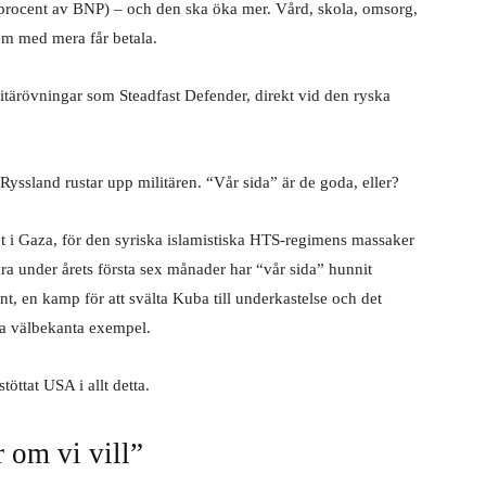
8 procent av BNP) – och den ska öka mer. Vård, skola, omsorg,
stem med mera får betala.
ilitärövningar som Steadfast Defender, direkt vid den ryska
Ryssland rustar upp militären. “Vår sida” är de goda, eller?
t i Gaza, för den syriska islamistiska HTS-regimens massaker
ra under årets första sex månader har “vår sida” hunnit
, en kamp för att svälta Kuba till underkastelse och det
gra välbekanta exempel.
öttat USA i allt detta.
 om vi vill”