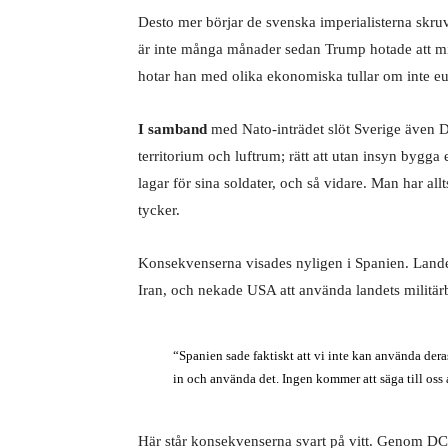
Desto mer börjar de svenska imperialisterna skr
är inte många månader sedan Trump hotade att mi
hotar han med olika ekonomiska tullar om inte eur
I samband
med Nato-inträdet slöt Sverige även DCA
territorium och luftrum; rätt att utan insyn bygga 
lagar för sina soldater, och så vidare. Man har all
tycker.
Konsekvenserna visades nyligen i Spanien. Landet
Iran, och nekade USA att använda landets militärb
“Spanien sade faktiskt att vi inte kan använda dera
in och använda det. Ingen kommer att säga till oss 
Här står konsekvenserna svart på vitt. Genom DCA-