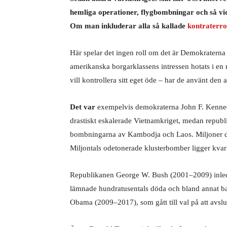
hemliga operationer, flygbombningar och så vida
Om man inkluderar alla så kallade
kontraterro
Här spelar det ingen roll om det är Demokratern
amerikanska borgarklassens intressen hotats i en r
vill kontrollera sitt eget öde – har de använt den
Det var
exempelvis demokraterna John F. Kenn
drastiskt eskalerade Vietnamkriget, medan repu
bombningarna av Kambodja och Laos. Miljoner d
Miljontals odetonerade klusterbomber ligger kva
Republikanen George W. Bush (2001–2009) inledde
lämnade hundratusentals döda och bland annat ba
Obama (2009–2017), som gått till val på att avs