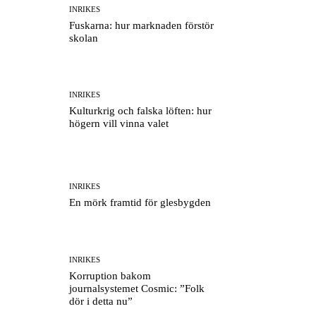
INRIKES
Fuskarna: hur marknaden förstör
skolan
INRIKES
Kulturkrig och falska löften: hur
högern vill vinna valet
INRIKES
En mörk framtid för glesbygden
INRIKES
Korruption bakom
journalsystemet Cosmic: ”Folk
dör i detta nu”