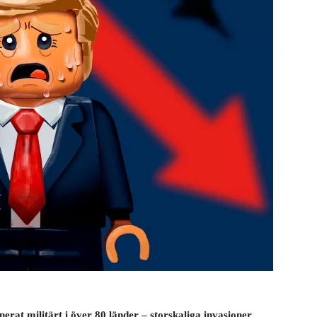
erat militärt i över 80 länder – storskaliga invasioner,