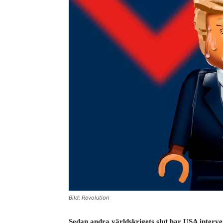
Bild: Revolution
Sedan andra världskrigets slut har USA interven