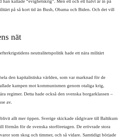
 han kallade “evighetskrig”. Men ett och ett halvt år in på
ilitärt på så kort tid än Bush, Obama och Biden. Och det vill
ns nät
terkrigstidens neutralitetspolitik hade ett nära militärt
hela den kapitalistiska världen, som var marknad för de
 kallade kampen mot kommunismen genom otaliga krig,
ionära regimer. Detta hade också den svenska borgarklassen –
sse av.
blivit allt mer öppen. Sverige skickade rådgivare till Baltikum
till förmån för de svenska storföretagen. De erövrade stora
åvaror som skog och timmer, och så vidare. Samtidigt började