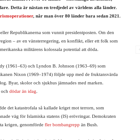
re. Detta är nästan en tredjedel av världens alla länder.
rismoperationer
, når man över 80 länder bara sedan 2021.
a eller Republikanerna som vunnit presidentposten. Om den
egion – av en vänsterregering, en konflikt, eller ett folk som
 amerikanska militärens kolossala potential att döda.
edy (1961–63) och Lyndon B. Johnson (1963–69) som
blikanen Nixon (1969–1974) följde upp med de fruktansvärda
og. Byar, skolor och sjukhus jämnades med marken.
r och
dödar än idag
.
 det katastrofala så kallade kriget mot terrorn, som
nade väg för Islamiska statens (IS) erövringar. Demokraten
luta krigen, genomförde
fler bombangrepp
än Bush.