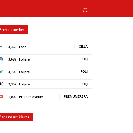
Sociala medier
GILLA
3,362
Fans
FÖLJ
3,689
Följare
FÖLJ
3,706
Följare
FÖLJ
2,359
Följare
PRENUMERERA
1,000
Prenumeranter
Senaste artiklarna