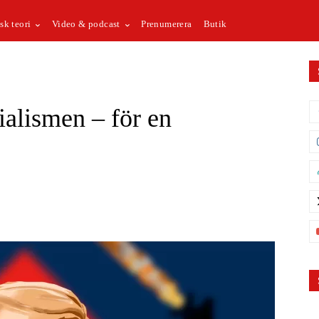
sk teori
Video & podcast
Prenumerera
Butik
lismen – för en