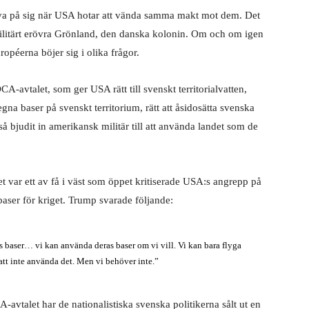
uva på sig när USA hotar att vända samma makt mot dem. Det
litärt erövra Grönland, den danska kolonin. Om och om igen
opéerna böjer sig i olika frågor.
-avtalet, som ger USA rätt till svenskt territorialvatten,
egna baser på svenskt territorium, rätt att åsidosätta svenska
tså bjudit in amerikansk militär till att använda landet som de
 var ett av få i väst som öppet kritiserade USA:s angrepp på
aser för kriget. Trump svarade följande:
s baser… vi kan använda deras baser om vi vill. Vi kan bara flyga
att inte använda det. Men vi behöver inte.”
avtalet har de nationalistiska svenska politikerna sålt ut en