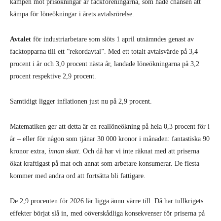
kampen mot prisökningar är fackföreningarna, som hade chansen att
kämpa för löneökningar i årets avtalsrörelse.
Avtalet
för industriarbetare som slöts 1 april utnämndes genast av
facktopparna till ett ”rekordavtal”. Med ett totalt avtalsvärde på 3,4
procent i år och 3,0 procent nästa år, landade löneökningarna på 3,2
procent respektive 2,9 procent.
Samtidigt ligger inflationen just nu på 2,9 procent.
Matematiken ger att detta är en reallöneökning på hela 0,3 procent för i
år – eller för någon som tjänar 30 000 kronor i månaden: fantastiska 90
kronor extra,
innan skatt
. Och då har vi inte räknat med att priserna
ökat kraftigast på mat och annat som arbetare konsumerar. De flesta
kommer med andra ord att fortsätta bli fattigare.
De 2,9 procenten för 2026 lär ligga ännu värre till. Då har tullkrigets
effekter börjat slå in, med oöverskådliga konsekvenser för priserna på