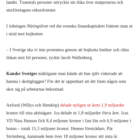
landet. Tusentals personer uttryckte sin ilska över matpriserna och
storföretagens rekordvinster.
I tidningen
Näringslivet
red det svenska finanskapitalets främste man ut
i strid mot bojkotten.
– I Sverige ska vi inte protestera genom att bojkotta butiker och rikta
ilskan mot fel personer, tyckte Jacob Wallenberg.
Kanske Sveriges
mäktigaste man kände att han själv riskerade att
hamna i skottgluggen? För det är uppenbart att det finns någon som
skor sig på arbetarnas bekostnad.
Axfood (Willys och Hemköp)
delade nyligen ut årets 1,9 miljarder
kronor till sina aktieägare. Ica delade ut 1,8 miljarder förra året. Icas
VD Nina Jönsson fick 8,4 miljoner kronor i fast lön och 6,9 miljoner i
bonus – totalt 15,3 miljoner kronor. Hennes företrädare, Pär
Strömberg, kammade hem över 18 miljoner kronor sitt sista år.