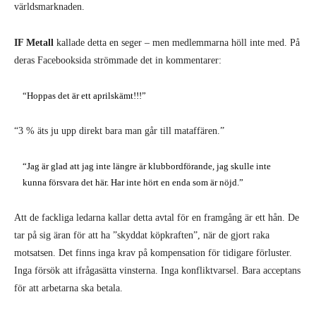
världsmarknaden.
IF Metall
kallade detta en seger – men medlemmarna höll inte med. På
deras Facebooksida strömmade det in kommentarer:
“Hoppas det är ett aprilskämt!!!”
“3 % äts ju upp direkt bara man går till mataffären.”
“Jag är glad att jag inte längre är klubbordförande, jag skulle inte
kunna försvara det här. Har inte hört en enda som är nöjd.”
Att de fackliga ledarna kallar detta avtal för en framgång är ett hån. De
tar på sig äran för att ha ”skyddat köpkraften”, när de gjort raka
motsatsen. Det finns inga krav på kompensation för tidigare förluster.
Inga försök att ifrågasätta vinsterna. Inga konfliktvarsel. Bara acceptans
för att arbetarna ska betala.