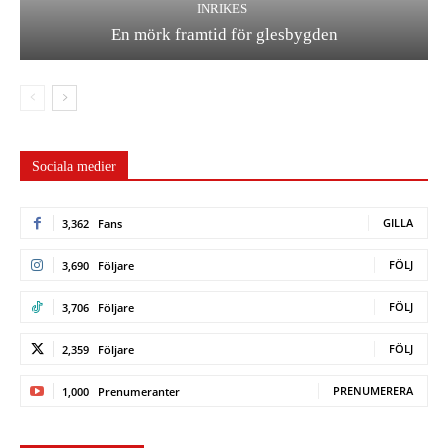
INRIKES
En mörk framtid för glesbygden
Sociala medier
GILLA
3,362
Fans
FÖLJ
3,690
Följare
FÖLJ
3,706
Följare
FÖLJ
2,359
Följare
PRENUMERERA
1,000
Prenumeranter