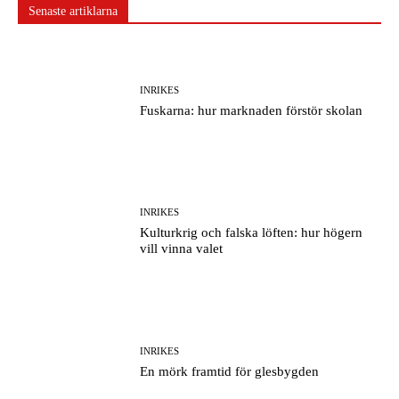
Senaste artiklarna
INRIKES
Fuskarna: hur marknaden förstör skolan
INRIKES
Kulturkrig och falska löften: hur högern
vill vinna valet
INRIKES
En mörk framtid för glesbygden