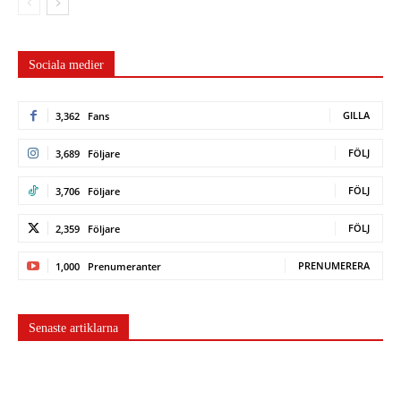
Sociala medier
GILLA
3,362
Fans
FÖLJ
3,689
Följare
FÖLJ
3,706
Följare
FÖLJ
2,359
Följare
PRENUMERERA
1,000
Prenumeranter
Senaste artiklarna