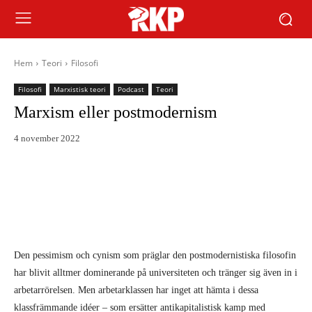
Hem
Teori
Filosofi
Filosofi
Marxistisk teori
Podcast
Teori
Marxism eller postmodernism
4 november 2022
Den pessimism och cynism som präglar den postmodernistiska filosofin
har blivit alltmer dominerande på universiteten och tränger sig även in i
arbetarrörelsen. Men arbetarklassen har inget att hämta i dessa
klassfrämmande idéer – som ersätter antikapitalistisk kamp med