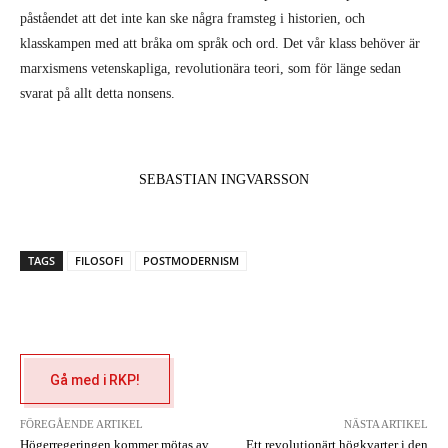
påståendet att det inte kan ske några framsteg i historien, och
klasskampen med att bråka om språk och ord. Det vår klass behöver är
marxismens vetenskapliga, revolutionära teori, som för länge sedan
svarat på allt detta nonsens.
SEBASTIAN INGVARSSON
TAGS
FILOSOFI
POSTMODERNISM
Gå med i RKP!
FÖREGÅENDE ARTIKEL
NÄSTA ARTIKEL
Högerregeringen kommer mötas av
Ett revolutionärt högkvarter i den