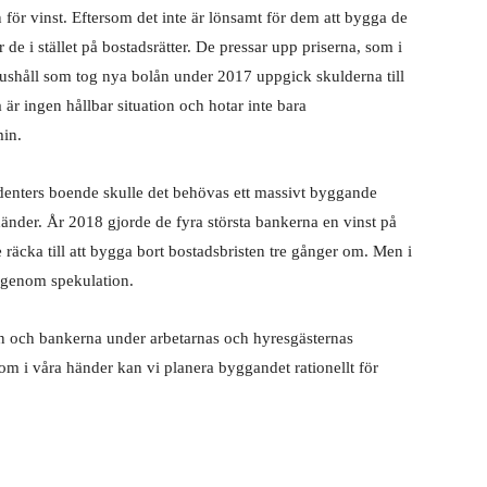
 för vinst. Eftersom det inte är lönsamt för dem att bygga de
de i stället på bostadsrätter. De pressar upp priserna, som i
hushåll som tog nya bolån under 2017 uppgick skulderna till
 är ingen hållbar situation och hotar inte bara
in.
tudenters boende skulle det behövas ett massivt byggande
änder. År 2018 gjorde de fyra största bankerna en vinst på
e räcka till att bygga bort bostadsbristen tre gånger om. Men i
t genom spekulation.
en och bankerna under arbetarnas och hyresgästernas
om i våra händer kan vi planera byggandet rationellt för