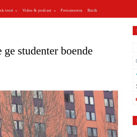
sk teori
Video & podcast
Prenumerera
Butik
e ge studenter boende