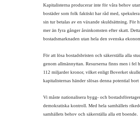
Kapitalisterna producerar inte för våra behov utan
bostäder som folk faktiskt har råd med, spekulerar 
sin tur betalas av en växande skuldsättning. För 
mer än fyra gånger årsinkomsten efter skatt. Detta
bostadsmarknaden utan hela den svenska ekonom
För att lösa bostadsbristen och säkerställa alla s
genom allmännyttan. Resurserna finns men i fel h
112 miljarder kronor, vilket enligt Boverket skull
kapitalisternas händer slösas denna potential bor
Vi måste nationalisera bygg- och bostadsföretag
demokratiska kontroll. Med hela samhällets riked
samhällets behov och säkerställa alla ett boende.