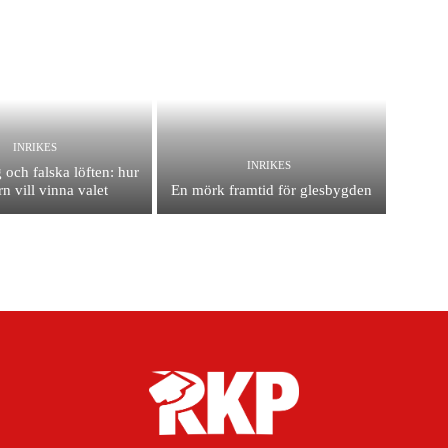
INRIKES
INRIKES
 och falska löften: hur
n vill vinna valet
En mörk framtid för glesbygden