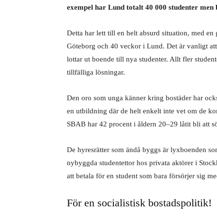
exempel har Lund totalt 40 000 studenter men 
Detta har lett till en helt absurd situation, med 
Göteborg och 40 veckor i Lund. Det är vanligt a
lottar ut boende till nya studenter. Allt fler stud
tillfälliga lösningar.
Den oro som unga känner kring bostäder har också
en utbildning där de helt enkelt inte vet om de 
SBAB har 42 procent i åldern 20–29 låtit bli att s
De hyresrätter som ändå byggs är lyxboenden som 
nybyggda studentettor hos privata aktörer i Stoc
att betala för en student som bara försörjer sig
För en socialistisk bostadspolitik!