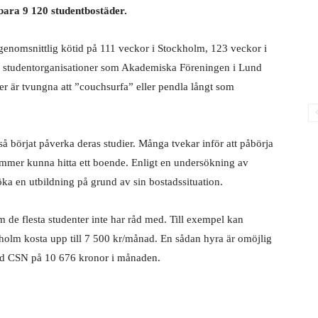
bara 9 120 studentbostäder.
en genomsnittlig kötid på 111 veckor i Stockholm, 123 veckor i
tt studentorganisationer som Akademiska Föreningen i Lund
enter är tvungna att ”couchsurfa” eller pendla långt som
 börjat påverka deras studier. Många tvekar inför att påbörja
kommer kunna hitta ett boende. Enligt en undersökning av
öka en utbildning på grund av sin bostadssituation.
de flesta studenter inte har råd med. Till exempel kan
kholm kosta upp till 7 500 kr/månad. En sådan hyra är omöjlig
 med CSN på 10 676 kronor i månaden.