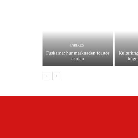
INRIKES
Fuskarna: hur marknaden förstör
Kulturkrig
skolan
höger