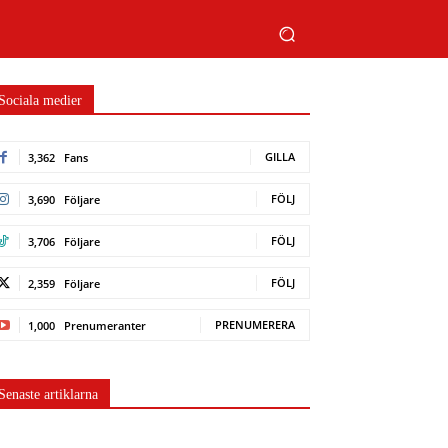
Sociala medier
GILLA
3,362
Fans
FÖLJ
3,690
Följare
FÖLJ
3,706
Följare
FÖLJ
2,359
Följare
PRENUMERERA
1,000
Prenumeranter
Senaste artiklarna