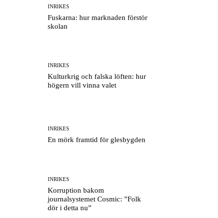
INRIKES
Fuskarna: hur marknaden förstör
skolan
INRIKES
Kulturkrig och falska löften: hur
högern vill vinna valet
INRIKES
En mörk framtid för glesbygden
INRIKES
Korruption bakom
journalsystemet Cosmic: ”Folk
dör i detta nu”