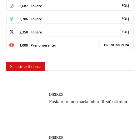
FÖLJ
3,687
Följare
FÖLJ
3,706
Följare
FÖLJ
2,358
Följare
PRENUMERERA
1,000
Prenumeranter
Senaste artiklarna
INRIKES
Fuskarna: hur marknaden förstör skolan
INRIKES