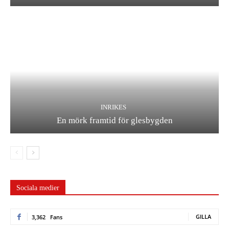
INRIKES
En mörk framtid för glesbygden
Sociala medier
GILLA
3,362
Fans