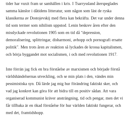
tider har vuxit fram ur samhällen i kris. I Tsarryssland återspeglades
samma känslor i dåtidens litteratur, som någon som läst de ryska
klassikerna av Dostojevskij med flera kan bekräfta. Det var under denna
tid som termer som nihilism uppstod. Lenin beskrev åren efter den
misslyckade revolutionen 1905 som en tid då “depression,
demoralisering, splittringar, disharmoni, avhopp och pornografi ersatte
politik”. Men trots åren av reaktion så lyckades de krossa kapitalismen,
och börja byggandet mot socialismen, i och med revolutionen 1917.
Inte förrän jag fick en bra förståelse av marxismen och började förstå
världshändelsernas utveckling, och se min plats i den, vändes min
pessimistiska syn. Då lärde jag mig hur förändring faktiskt sker, och
vad jag konkret kan göra för att bidra till en positiv sådan. Att vara
organiserad kommunist kräver ansträngning, tid och pengar, men det vi
får tillbaka är en ökad förståelse för hur världen faktiskt fungerar, och
med det, framtidshopp.