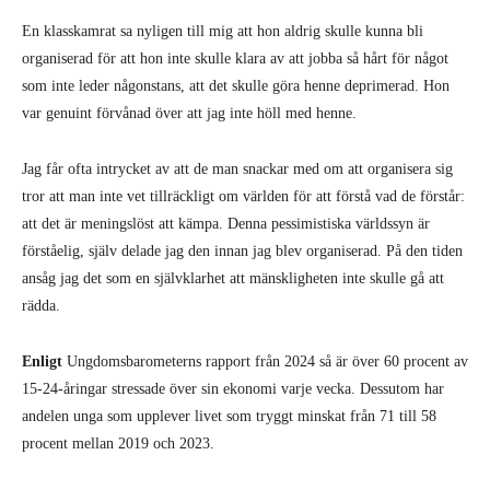
En klasskamrat sa nyligen till mig att hon aldrig skulle kunna bli
organiserad för att hon inte skulle klara av att jobba så hårt för något
som inte leder någonstans, att det skulle göra henne deprimerad. Hon
var genuint förvånad över att jag inte höll med henne.
Jag får ofta intrycket av att de man snackar med om att organisera sig
tror att man inte vet tillräckligt om världen för att förstå vad de förstår:
att det är meningslöst att kämpa. Denna pessimistiska världssyn är
förståelig, själv delade jag den innan jag blev organiserad. På den tiden
ansåg jag det som en självklarhet att mänskligheten inte skulle gå att
rädda.
Enligt
Ungdomsbarometerns rapport från 2024 så är över 60 procent av
15-24-åringar stressade över sin ekonomi varje vecka. Dessutom har
andelen unga som upplever livet som tryggt minskat från 71 till 58
procent mellan 2019 och 2023.