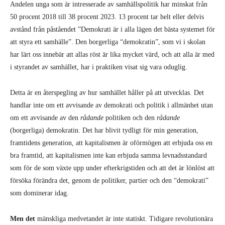
Andelen unga som är intresserade av samhällspolitik har minskat från
50 procent 2018 till 38 procent 2023. 13 procent tar helt eller delvis
avstånd från påståendet ”Demokrati är i alla lägen det bästa systemet för
att styra ett samhälle”. Den borgerliga “demokratin”, som vi i skolan
har lärt oss innebär att allas röst är lika mycket värd, och att alla är med
i styrandet av samhället, har i praktiken visat sig vara oduglig.
Detta är en återspegling av hur samhället håller på att utvecklas. Det
handlar inte om ett avvisande av demokrati och politik i allmänhet utan
om ett avvisande av den
rådande
politiken och den
rådande
(borgerliga) demokratin. Det har blivit tydligt för min generation,
framtidens generation, att kapitalismen är oförmögen att erbjuda oss en
bra framtid, att kapitalismen inte kan erbjuda samma levnadsstandard
som för de som växte upp under efterkrigstiden och att det är lönlöst att
försöka förändra det, genom de politiker, partier och den “demokrati”
som dominerar idag.
Men det
mänskliga medvetandet är inte statiskt. Tidigare revolutionära