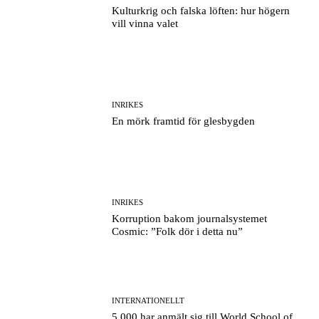
Kulturkrig och falska löften: hur högern
vill vinna valet
INRIKES
En mörk framtid för glesbygden
INRIKES
Korruption bakom journalsystemet
Cosmic: ”Folk dör i detta nu”
INTERNATIONELLT
5 000 har anmält sig till World School of