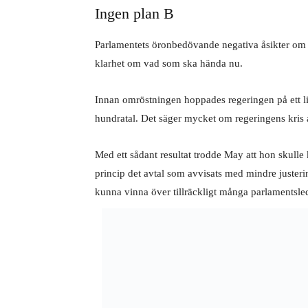
Ingen plan B
Parlamentets öronbedövande negativa åsikter om Ma
klarhet om vad som ska hända nu.
Innan omröstningen hoppades regeringen på ett lit
hundratal. Det säger mycket om regeringens kris at
Med ett sådant resultat trodde May att hon skulle 
princip det avtal som avvisats med mindre justeri
kunna vinna över tillräckligt många parlamentsled