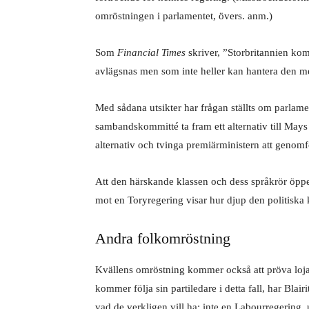
omröstningen i parlamentet, övers. anm.)
Som
Financial Times
skriver, ”Storbritannien ko
avlägsnas men som inte heller kan hantera den me
Med sådana utsikter har frågan ställts om parlament
sambandskommitté ta fram ett alternativ till Mays 
alternativ och tvinga premiärministern att genomfö
Att den härskande klassen och dess språkrör öppe
mot en Toryregering visar hur djup den politiska k
Andra folkomröstning
Kvällens omröstning kommer också att pröva loja
kommer följa sin partiledare i detta fall, har Bla
vad de verkligen vill ha: inte en Labourregering,