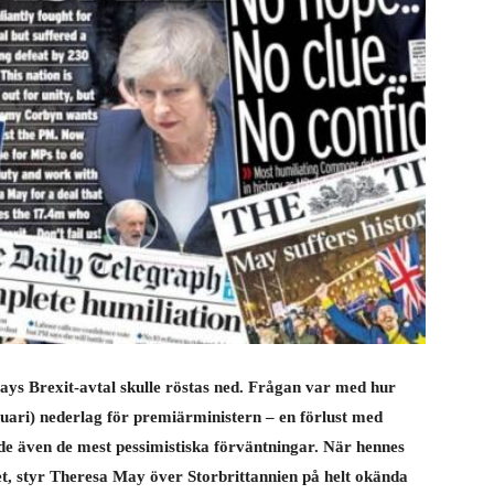
ays Brexit-avtal skulle röstas ned. Frågan var med hur
uari) nederlag för premiärministern – en förlust med
ade även de mest pessimistiska förväntningar. När hennes
tet, styr Theresa May över Storbrittannien på helt okända