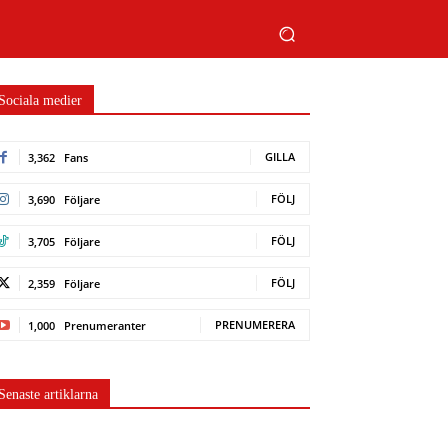
Sociala medier
GILLA
3,362
Fans
FÖLJ
3,690
Följare
FÖLJ
3,705
Följare
FÖLJ
2,359
Följare
PRENUMERERA
1,000
Prenumeranter
Senaste artiklarna