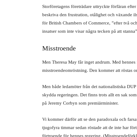
Storföretagens företrädare uttryckte förfäran efter 
beskriva den frustration, otålighet och växande 
för British Chambers of Commerce, ”efter två och
insatser som inte visar några tecken på att stanna”
Misstroende
Men Theresa May får inget andrum. Med hennes re
misstroendeomröstning. Den kommer att röstas om i
Men både ledamöter från det nationalistiska DUP o
skydda regeringen. Det finns trots allt en sak s
på Jeremy Corbyn som premiärminister.
Vi kommer därför att se den paradoxala och farsar
tjugofyra timmar sedan röstade att de inte har fört
förtroende för hennes regering. (Misstroendeförk