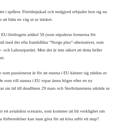
tet i spillror. Förödmjukad och nedgjord erbjuder hon sig nu
 att hitta en väg ut ur träsket.
 EU-fördragets artikel 50 (som stipulerar formerna för
 stil med det ofta framhållna ”Norge plus”-alternativet, som
och Labourpartiet. Men det är inte säkert att detta heller
et.
som passionerat är för att stanna i EU känner sig stärkta av
De som vill stanna i EU ropar ännu högre efter en ny
r sin tid till deadlinen 29 mars och Storbritanniens utträde ur
r ett avtalslöst scenario, som kommer att bli verklighet om
örberedelser kan man göra för att köra utför ett stup?