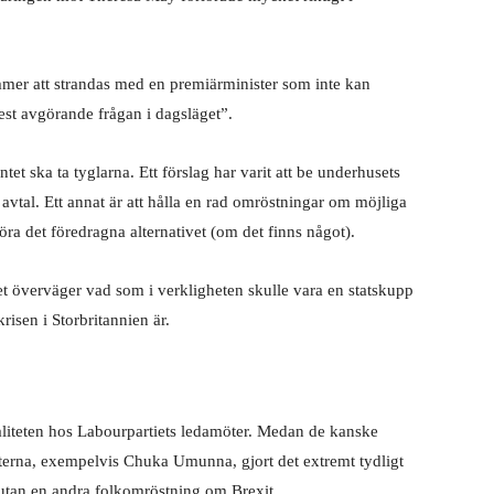
mmer att strandas med en premiärminister som inte kan
st avgörande frågan i dagsläget”.
et ska ta tyglarna. Ett förslag har varit att be underhusets
avtal. Ett annat är att hålla en rad omröstningar om möjliga
ra det föredragna alternativet (om det finns något).
t överväger vad som i verkligheten skulle vara en statskupp
risen i Storbritannien är.
liteten hos Labourpartiets ledamöter. Medan de kanske
iriterna, exempelvis Chuka Umunna, gjort det extremt tydligt
 utan en andra folkomröstning om Brexit.