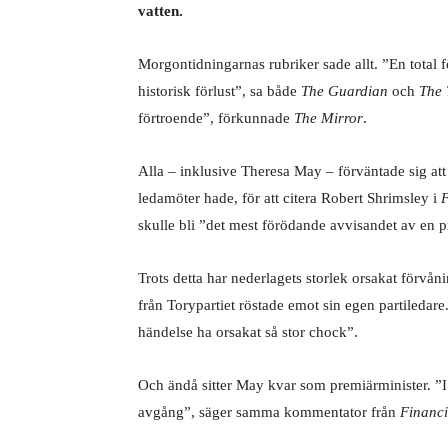
vatten.
Morgontidningarnas rubriker sade allt. ”En total
historisk förlust”, sa både
The Guardian
och
The 
förtroende”, förkunnade
The Mirror
.
Alla – inklusive Theresa May – förväntade sig att
ledamöter hade, för att citera Robert Shrimsley i
F
skulle bli ”det mest förödande avvisandet av en p
Trots detta har nederlagets storlek orsakat förv
från Torypartiet röstade emot sin egen partiledare
händelse ha orsakat så stor chock”.
Och ändå sitter May kvar som premiärminister. ”I 
avgång”, säger samma kommentator från
Financi