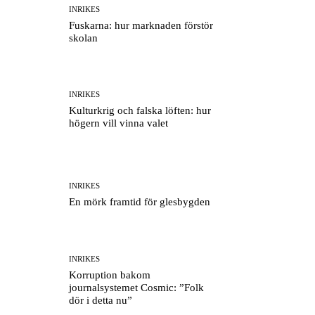
INRIKES
Fuskarna: hur marknaden förstör
skolan
INRIKES
Kulturkrig och falska löften: hur
högern vill vinna valet
INRIKES
En mörk framtid för glesbygden
INRIKES
Korruption bakom
journalsystemet Cosmic: ”Folk
dör i detta nu”