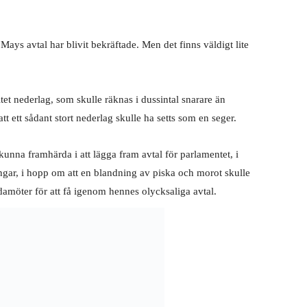
ys avtal har blivit bekräftade. Men det finns väldigt lite
et nederlag, som skulle räknas i dussintal snarare än
t ett sådant stort nederlag skulle ha setts som en seger.
kunna framhärda i att lägga fram avtal för parlamentet, i
ngar, i hopp om att en blandning av piska och morot skulle
amöter för att få igenom hennes olycksaliga avtal.