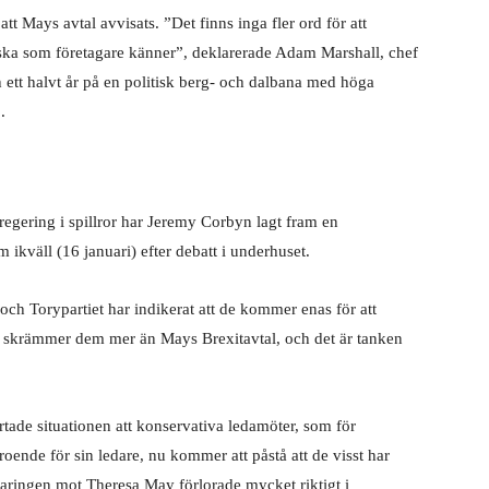
att Mays avtal avvisats. ”Det finns inga fler ord för att
ilska som företagare känner”, deklarerade Adam Marshall, chef
 ett halvt år på en politisk berg- och dalbana med höga
.
gering i spillror har Jeremy Corbyn lagt fram en
kväll (16 januari) efter debatt i underhuset.
ch Torypartiet har indikerat att de kommer enas för att
om skrämmer dem mer än Mays Brexitavtal, och det är tanken
tade situationen att konservativa ledamöter, som för
roende för sin ledare, nu kommer att påstå att de visst har
laringen mot Theresa May förlorade mycket riktigt i