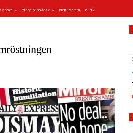
sk teori
Video & podcast
Prenumerera
Butik
omröstningen