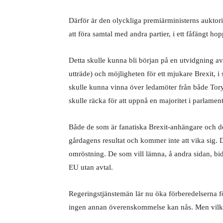
Därför är den olyckliga premiärministerns auktori
att föra samtal med andra partier, i ett fåfängt hopp
Detta skulle kunna bli början på en utvidgning av
utträde) och möjligheten för ett mjukare Brexit, i
skulle kunna vinna över ledamöter från både Tory- 
skulle räcka för att uppnå en majoritet i parlament
Både de som är fanatiska Brexit-anhängare och de 
gårdagens resultat och kommer inte att vika sig. 
omröstning. De som vill lämna, å andra sidan, bida
EU utan avtal.
Regeringstjänstemän lär nu öka förberedelserna fö
ingen annan överenskommelse kan nås. Men vilka f