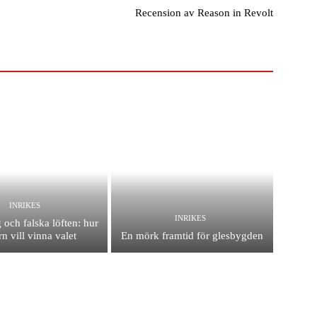
Recension av Reason in Revolt
INRIKES
INRIKES
 och falska löften: hur
n vill vinna valet
En mörk framtid för glesbygden