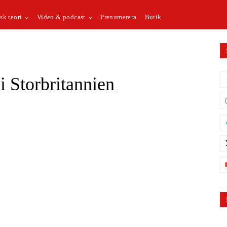
sk teori
Video & podcast
Prenumerera
Butik
i Storbritannien