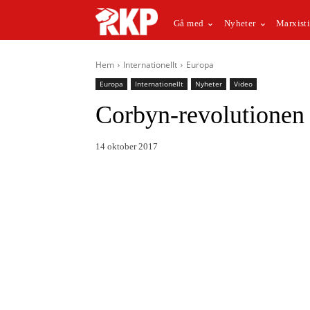
Gå med
Nyheter
Marxisti
Hem
Internationellt
Europa
Europa
Internationellt
Nyheter
Video
Corbyn-revolutionen 
14 oktober 2017