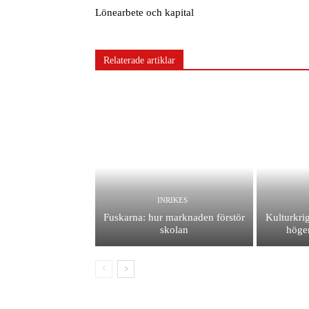
Lönearbete och kapital
Relaterade artiklar
INRIKES
Fuskarna: hur marknaden förstör
Kulturkrig
skolan
höger