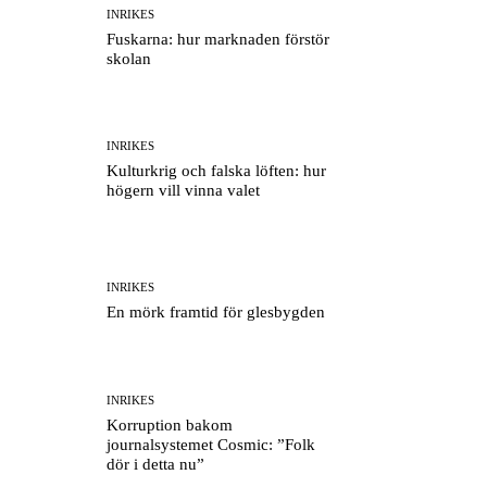
INRIKES
Fuskarna: hur marknaden förstör
skolan
INRIKES
Kulturkrig och falska löften: hur
högern vill vinna valet
INRIKES
En mörk framtid för glesbygden
INRIKES
Korruption bakom
journalsystemet Cosmic: ”Folk
dör i detta nu”