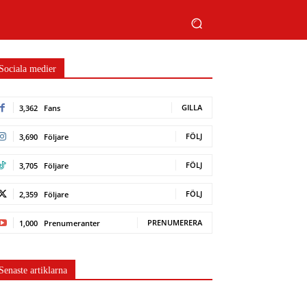
Sociala medier
GILLA
3,362
Fans
FÖLJ
3,690
Följare
FÖLJ
3,705
Följare
FÖLJ
2,359
Följare
PRENUMERERA
1,000
Prenumeranter
Senaste artiklarna