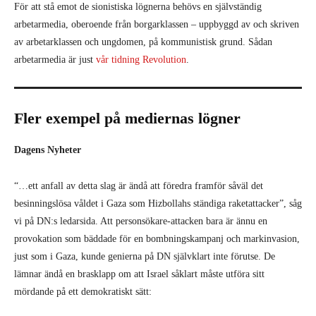
För att stå emot de sionistiska lögnerna behövs en självständig
arbetarmedia, oberoende från borgarklassen – uppbyggd av och skriven
av arbetarklassen och ungdomen, på kommunistisk grund. Sådan
arbetarmedia är just
vår tidning Revolution
.
Fler exempel på mediernas lögner
Dagens Nyheter
“…ett anfall av detta slag är ändå att föredra framför såväl det
besinningslösa våldet i Gaza som Hizbollahs ständiga raketattacker”, såg
vi på DN:s ledarsida. Att personsökare-attacken bara är ännu en
provokation som bäddade för en bombningskampanj och markinvasion,
just som i Gaza, kunde genierna på DN självklart inte förutse. De
lämnar ändå en brasklapp om att Israel såklart måste utföra sitt
mördande på ett demokratiskt sätt: