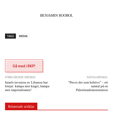
BENJAMIN ROOBOL
TAGS
MEDIA
Gå med i RKP!
FÖREGÅENDE ARTIKEL
NÄSTA ARTIKEL
Israels invasion av Libanon har
“Precis det som behövs” – ett
börjat: kämpa mot kriget, kämpa
samtal på en
mot imperialismen!
Palestinademonstration
Relaterade artiklar