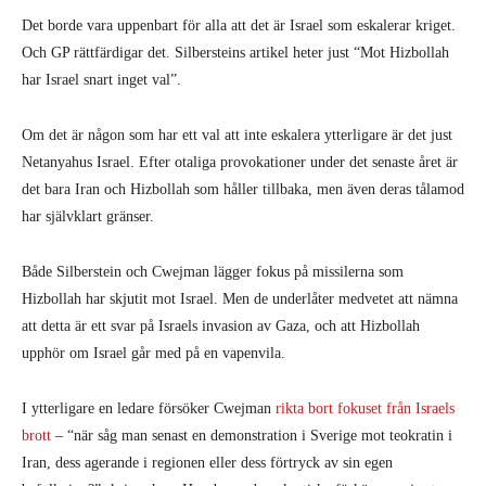
Det borde vara uppenbart för alla att det är Israel som eskalerar kriget.
Och GP rättfärdigar det. Silbersteins artikel heter just “Mot Hizbollah
har Israel snart inget val”.
Om det är någon som har ett val att inte eskalera ytterligare är det just
Netanyahus Israel. Efter otaliga provokationer under det senaste året är
det bara Iran och Hizbollah som håller tillbaka, men även deras tålamod
har självklart gränser.
Både Silberstein och Cwejman lägger fokus på missilerna som
Hizbollah har skjutit mot Israel. Men de underlåter medvetet att nämna
att detta är ett svar på Israels invasion av Gaza, och att Hizbollah
upphör om Israel går med på en vapenvila.
I ytterligare en ledare försöker Cwejman
rikta bort fokuset från Israels
brott
– “när såg man senast en demonstration i Sverige mot teokratin i
Iran, dess agerande i regionen eller dess förtryck av sin egen