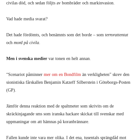
civilas död, och sedan följts av bombräder och markinvasion.
Vad hade media svarat?
Det hade fördömts, och benämnts som det borde – som
terrorattentat
och
mord på civila
.
Men i svenska medier
var tonen en helt annan.
“Scenariot påminner
mer om en Bondfilm
än verkligheten” skrev den
sionistiska fårskallen Benjamin Katzeff Silberstein i Göteborgs-Posten
(GP).
Jämför denna reaktion med de spaltmeter som skrivits om de
skräckinjagande sms som iranska hackare skickat till svenskar med
uppmaningar om att hämnas på koranbrännare.
Fallen kunde inte vara mer olika. I det ena, tusentals sprängdåd mot