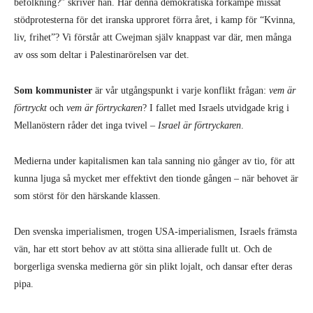
befolkning?” skriver han. Har denna demokratiska förkämpe missat
stödprotesterna för det iranska upproret förra året, i kamp för “Kvinna,
liv, frihet”? Vi förstår att Cwejman själv knappast var där, men många
av oss som deltar i Palestinarörelsen var det.
Som kommunister
är vår utgångspunkt i varje konflikt frågan:
vem är
förtryckt
och
vem är förtryckaren
? I fallet med Israels utvidgade krig i
Mellanöstern råder det inga tvivel –
Israel är förtryckaren
.
Medierna under kapitalismen kan tala sanning nio gånger av tio, för att
kunna ljuga så mycket mer effektivt den tionde gången – när behovet är
som störst för den härskande klassen.
Den svenska imperialismen, trogen USA-imperialismen, Israels främsta
vän, har ett stort behov av att stötta sina allierade fullt ut. Och de
borgerliga svenska medierna gör sin plikt lojalt, och dansar efter deras
pipa.