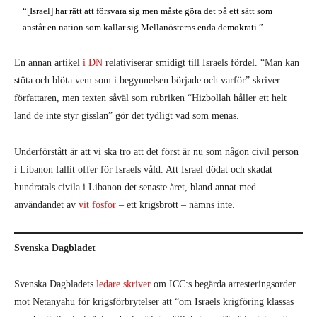
“[Israel] har rätt att försvara sig men måste göra det på ett sätt som
anstår en nation som kallar sig Mellanösterns enda demokrati.”
En annan artikel
i DN
relativiserar smidigt till Israels fördel. “Man kan
stöta och blöta vem som i begynnelsen började och varför” skriver
författaren, men texten såväl som rubriken “Hizbollah håller ett helt
land de inte styr gisslan” gör det tydligt vad som menas.
Underförstått är att vi ska tro att det först är nu som någon civil person
i Libanon fallit offer för Israels våld. Att Israel dödat och skadat
hundratals civila i Libanon det senaste året, bland annat med
användandet av
vit fosfor
– ett krigsbrott – nämns inte.
Svenska Dagbladet
Svenska Dagbladets
ledare skriver
om ICC:s begärda arresteringsorder
mot Netanyahu för krigsförbrytelser att “om Israels krigföring klassas