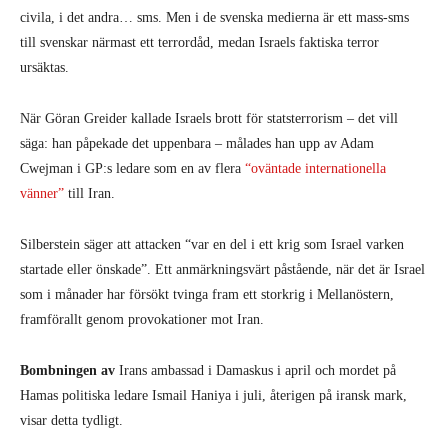
civila, i det andra… sms. Men i de svenska medierna är ett mass-sms
till svenskar närmast ett terrordåd, medan Israels faktiska terror
ursäktas.
När Göran Greider kallade Israels brott för statsterrorism – det vill
säga: han påpekade det uppenbara – målades han upp av Adam
Cwejman i GP:s ledare som en av flera
“oväntade internationella
vänner”
till Iran.
Silberstein säger att attacken “var en del i ett krig som Israel varken
startade eller önskade”. Ett anmärkningsvärt påstående, när det är Israel
som i månader har försökt tvinga fram ett storkrig i Mellanöstern,
framförallt genom provokationer mot Iran.
Bombningen av
Irans ambassad i Damaskus i april och mordet på
Hamas politiska ledare Ismail Haniya i juli, återigen på iransk mark,
visar detta tydligt.