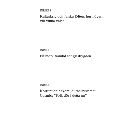
INRIKES
Kulturkrig och falska löften: hur högern
vill vinna valet
INRIKES
En mörk framtid för glesbygden
INRIKES
Korruption bakom journalsystemet
Cosmic: ”Folk dör i detta nu”