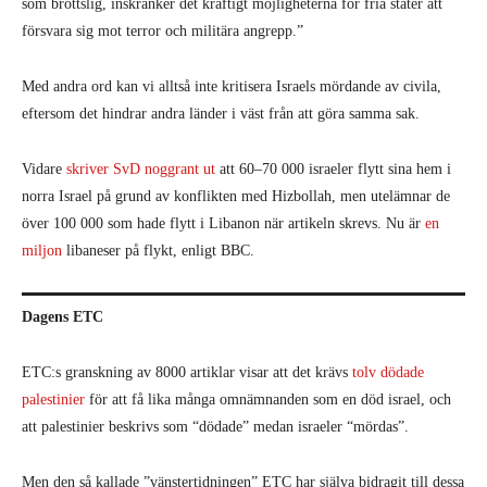
som brottslig, inskränker det kraftigt möjligheterna för fria stater att
försvara sig mot terror och militära angrepp.”
Med andra ord kan vi alltså inte kritisera Israels mördande av civila,
eftersom det hindrar andra länder i väst från att göra samma sak.
Vidare
skriver SvD noggrant ut
att 60–70 000 israeler flytt sina hem i
norra Israel på grund av konflikten med Hizbollah, men utelämnar de
över 100 000 som hade flytt i Libanon när artikeln skrevs. Nu är
en
miljon
libaneser på flykt, enligt BBC.
Dagens ETC
ETC:s granskning av 8000 artiklar visar att det krävs
tolv dödade
palestinier
för att få lika många omnämnanden som en död israel, och
att palestinier beskrivs som “dödade” medan israeler “mördas”.
Men den så kallade ”vänstertidningen” ETC har själva bidragit till dessa