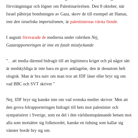
förvrängningar och lögner om Palestinarörelsen. Den 8 oktober, när
Israel påbörjat bombningen av Gaza, skrev de till exempel att Hamas,
inte den israeliska imperialismen
, är
palestiniernas värsta fiende
.
I augusti
försvarade de
medierna under rubriken
Nej,
Gazarapporteringen är inte ett fatalt misslyckande
:
“…att media därmed bidragit till att legitimera kriget och på något sätt
är medskyldiga är inte bara en grov anklagelse, den är dessutom helt
ologisk. Man är bra naiv om man tror att IDF läser eller bryr sig om
vad BBC och SVT skriver.”
Nej, IDF bryr sig kanske inte om vad svenska medier skriver. Men att
den grova felrapporteringen bidragit till hets mot palestinier och
sympatisörer i Sverige, som en del i den världsomspännande hetsen mot
alla som motsätter sig folkmordet, kanske en tidning som kallar sig
vänster borde bry sig om.