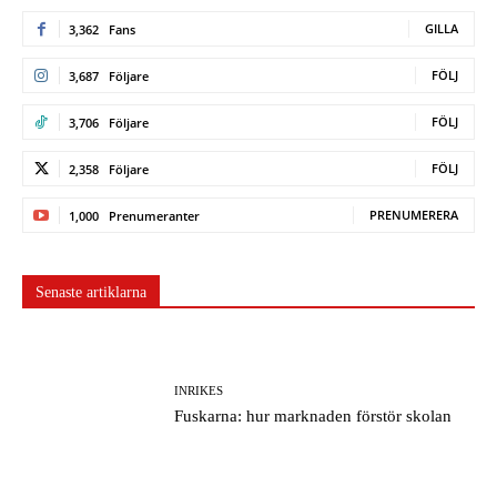
GILLA
3,362
Fans
FÖLJ
3,687
Följare
FÖLJ
3,706
Följare
FÖLJ
2,358
Följare
PRENUMERERA
1,000
Prenumeranter
Senaste artiklarna
INRIKES
Fuskarna: hur marknaden förstör skolan