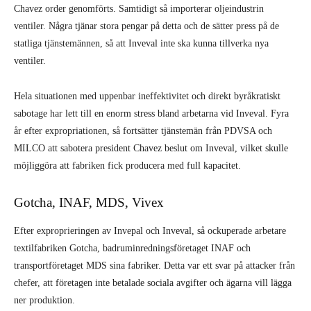
Chavez order genomförts. Samtidigt så importerar oljeindustrin
ventiler. Några tjänar stora pengar på detta och de sätter press på de
statliga tjänstemännen, så att Inveval inte ska kunna tillverka nya
ventiler.
Hela situationen med uppenbar ineffektivitet och direkt byråkratiskt
sabotage har lett till en enorm stress bland arbetarna vid Inveval. Fyra
år efter expropriationen, så fortsätter tjänstemän från PDVSA och
MILCO att sabotera president Chavez beslut om Inveval, vilket skulle
möjliggöra att fabriken fick producera med full kapacitet.
Gotcha, INAF, MDS, Vivex
Efter exproprieringen av Invepal och Inveval, så ockuperade arbetare
textilfabriken Gotcha, badruminredningsföretaget INAF och
transportföretaget MDS sina fabriker. Detta var ett svar på attacker från
chefer, att företagen inte betalade sociala avgifter och ägarna vill lägga
ner produktion.