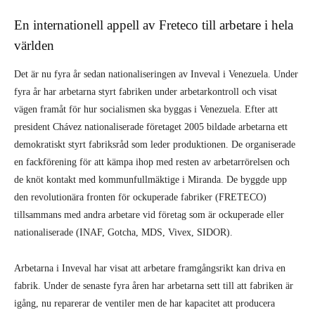
En internationell appell av Freteco till arbetare i hela
världen
Det är nu fyra år sedan nationaliseringen av Inveval i Venezuela. Under
fyra år har arbetarna styrt fabriken under arbetarkontroll och visat
vägen framåt för hur socialismen ska byggas i Venezuela. Efter att
president Chávez nationaliserade företaget 2005 bildade arbetarna ett
demokratiskt styrt fabriksråd som leder produktionen. De organiserade
en fackförening för att kämpa ihop med resten av arbetarrörelsen och
de knöt kontakt med kommunfullmäktige i Miranda. De byggde upp
den revolutionära fronten för ockuperade fabriker (FRETECO)
tillsammans med andra arbetare vid företag som är ockuperade eller
nationaliserade (INAF, Gotcha, MDS, Vivex, SIDOR).
Arbetarna i Inveval har visat att arbetare framgångsrikt kan driva en
fabrik. Under de senaste fyra åren har arbetarna sett till att fabriken är
igång, nu reparerar de ventiler men de har kapacitet att producera