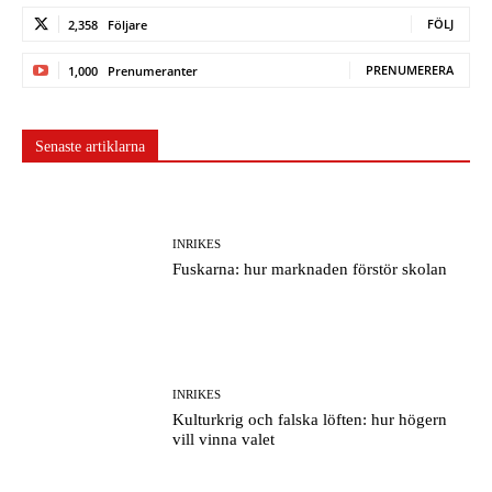
FÖLJ
2,358
Följare
PRENUMERERA
1,000
Prenumeranter
Senaste artiklarna
INRIKES
Fuskarna: hur marknaden förstör skolan
INRIKES
Kulturkrig och falska löften: hur högern
vill vinna valet