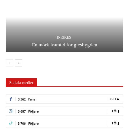
INRIKES
En mörk framtid för glesbygden
Sociala medier
GILLA
3,362
Fans
FÖLJ
3,687
Följare
FÖLJ
3,706
Följare