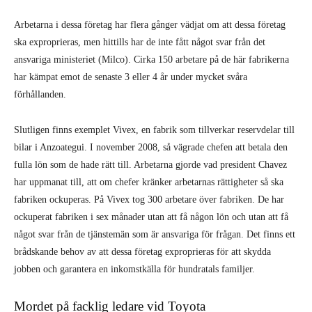
Arbetarna i dessa företag har flera gånger vädjat om att dessa företag
ska exproprieras, men hittills har de inte fått något svar från det
ansvariga ministeriet (Milco). Cirka 150 arbetare på de här fabrikerna
har kämpat emot de senaste 3 eller 4 år under mycket svåra
förhållanden.
Slutligen finns exemplet Vivex, en fabrik som tillverkar reservdelar till
bilar i Anzoategui. I november 2008, så vägrade chefen att betala den
fulla lön som de hade rätt till. Arbetarna gjorde vad president Chavez
har uppmanat till, att om chefer kränker arbetarnas rättigheter så ska
fabriken ockuperas. På Vivex tog 300 arbetare över fabriken. De har
ockuperat fabriken i sex månader utan att få någon lön och utan att få
något svar från de tjänstemän som är ansvariga för frågan. Det finns ett
brådskande behov av att dessa företag exproprieras för att skydda
jobben och garantera en inkomstkälla för hundratals familjer.
Mordet på facklig ledare vid Toyota