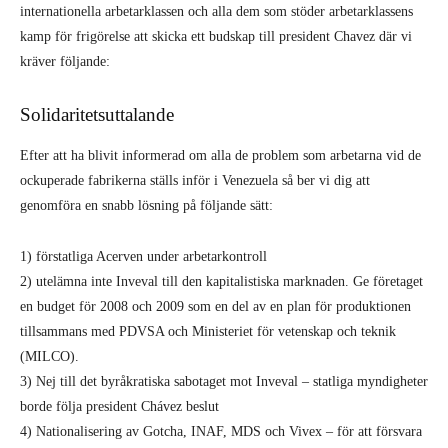
internationella arbetarklassen och alla dem som stöder arbetarklassens
kamp för frigörelse att skicka ett budskap till president Chavez där vi
kräver följande:
Solidaritetsuttalande
Efter att ha blivit informerad om alla de problem som arbetarna vid de
ockuperade fabrikerna ställs inför i Venezuela så ber vi dig att
genomföra en snabb lösning på följande sätt:
1) förstatliga Acerven under arbetarkontroll
2) utelämna inte Inveval till den kapitalistiska marknaden. Ge företaget
en budget för 2008 och 2009 som en del av en plan för produktionen
tillsammans med PDVSA och Ministeriet för vetenskap och teknik
(MILCO).
3) Nej till det byråkratiska sabotaget mot Inveval – statliga myndigheter
borde följa president Chávez beslut
4) Nationalisering av Gotcha, INAF, MDS och Vivex – för att försvara