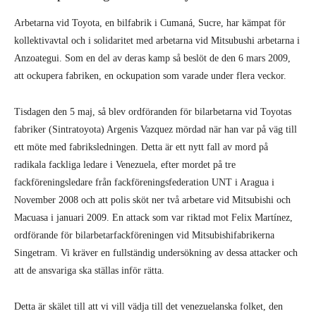
Arbetarna vid Toyota, en bilfabrik i Cumaná, Sucre, har kämpat för
kollektivavtal och i solidaritet med arbetarna vid Mitsubushi arbetarna i
Anzoategui. Som en del av deras kamp så beslöt de den 6 mars 2009,
att ockupera fabriken, en ockupation som varade under flera veckor.
Tisdagen den 5 maj, så blev ordföranden för bilarbetarna vid Toyotas
fabriker (Sintratoyota) Argenis Vazquez mördad när han var på väg till
ett möte med fabriksledningen. Detta är ett nytt fall av mord på
radikala fackliga ledare i Venezuela, efter mordet på tre
fackföreningsledare från fackföreningsfederation UNT i Aragua i
November 2008 och att polis sköt ner två arbetare vid Mitsubishi och
Macuasa i januari 2009. En attack som var riktad mot Felix Martínez,
ordförande för bilarbetarfackföreningen vid Mitsubishifabrikerna
Singetram. Vi kräver en fullständig undersökning av dessa attacker och
att de ansvariga ska ställas inför rätta.
Detta är skälet till att vi vill vädja till det venezuelanska folket, den