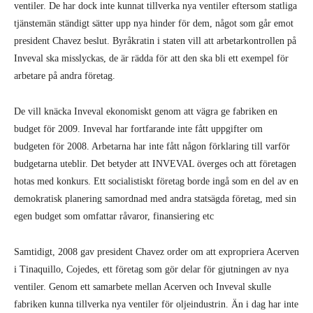
ventiler. De har dock inte kunnat tillverka nya ventiler eftersom statliga
tjänstemän ständigt sätter upp nya hinder för dem, något som går emot
president Chavez beslut. Byråkratin i staten vill att arbetarkontrollen på
Inveval ska misslyckas, de är rädda för att den ska bli ett exempel för
arbetare på andra företag.
De vill knäcka Inveval ekonomiskt genom att vägra ge fabriken en
budget för 2009. Inveval har fortfarande inte fått uppgifter om
budgeten för 2008. Arbetarna har inte fått någon förklaring till varför
budgetarna uteblir. Det betyder att INVEVAL överges och att företagen
hotas med konkurs. Ett socialistiskt företag borde ingå som en del av en
demokratisk planering samordnad med andra statsägda företag, med sin
egen budget som omfattar råvaror, finansiering etc
Samtidigt, 2008 gav president Chavez order om att expropriera Acerven
i Tinaquillo, Cojedes, ett företag som gör delar för gjutningen av nya
ventiler. Genom ett samarbete mellan Acerven och Inveval skulle
fabriken kunna tillverka nya ventiler för oljeindustrin. Än i dag har inte