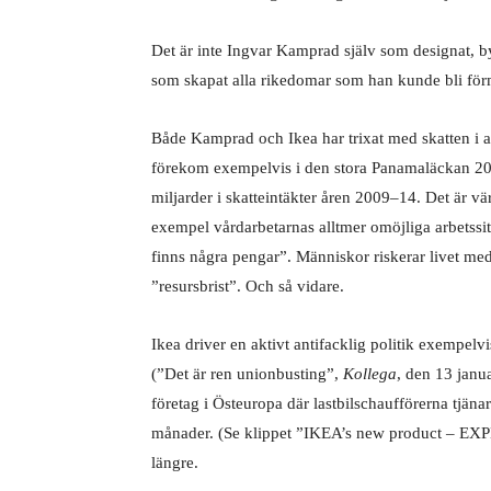
Det är inte Ingvar Kamprad själv som designat, byg
som skapat alla rikedomar som han kunde bli för
Både Kamprad och Ikea har trixat med skatten i
förekom exempelvis i den stora Panamaläckan 2016
miljarder i skatteintäkter åren 2009–14. Det är vär
exempel vårdarbetarnas alltmer omöjliga arbetssitu
finns några pengar”. Människor riskerar livet m
”resursbrist”. Och så vidare.
Ikea driver en aktivt antifacklig politik exempelv
(”Det är ren unionbusting”,
Kollega
, den 13 janua
företag i Östeuropa där lastbilschaufförerna tjäna
månader. (Se klippet ”IKEA’s new product – EXP
längre.