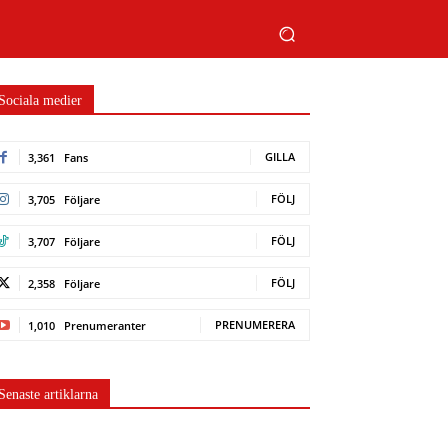
Sociala medier
GILLA
3,361
Fans
FÖLJ
3,705
Följare
FÖLJ
3,707
Följare
FÖLJ
2,358
Följare
PRENUMERERA
1,010
Prenumeranter
Senaste artiklarna