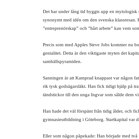
Det har under lång tid byggts upp en mytologisk
synonymt med idén om den svenska klassresan. Ha
”entreprenörskap” och ”hårt arbete” kan vem som h
Precis som med Apples Steve Jobs kommer nu bo
genialitet. Detta är den viktigaste myten det kapit
samhällspyramiden.
Sanningen är att Kamprad knappast var någon fat
rik tysk godsägarsläkt. Han fick tidigt hjälp på 
tändstickor till den unga Ingvar som sålde dem vi
Han hade det väl förspänt från tidig ålder, och fic
gymnasieutbildning i Göteborg. Startkapital var d
Eller som någon påpekade: Han började med två 