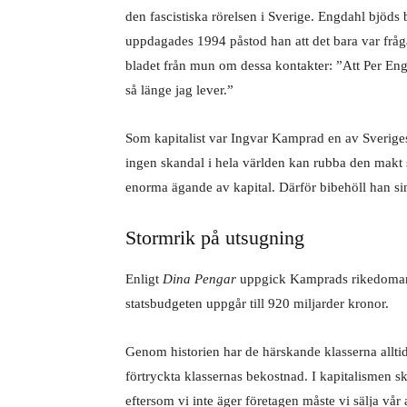
den fascistiska rörelsen i Sverige. Engdahl bjöds
uppdagades 1994 påstod han att det bara var fr
bladet från mun om dessa kontakter: ”Att Per Eng
så länge jag lever.”
Som kapitalist var Ingvar Kamprad en av Sverige
ingen skandal i hela världen kan rubba den makt s
enorma ägande av kapital. Därför bibehöll han sin
Stormrik på utsugning
Enligt
Dina Pengar
uppgick Kamprads rikedomar å
statsbudgeten uppgår till 920 miljarder kronor.
Genom historien har de härskande klasserna alltid
förtryckta klassernas bekostnad. I kapitalismen s
eftersom vi inte äger företagen måste vi sälja vår a