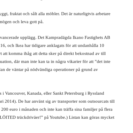
gt, fraktat och sålt alla möbler. Det är naturligtvis arbetare
mögen och leva gott på.
 avancerade upplägg. Det Kampradägda Ikano Fastighets AB
, och Ikea har tidigare anklagats för att undanhålla 10
t att komma ihåg att detta sker på direkt bekostnad av till
ation, där man inte kan ta in några vikarier för att ”det inte
edan de väntar på nödvändiga operationer på grund av
is i Vancouver, Kanada, eller Sankt Petersburg i Ryssland
ri 2014). De har använt sig av transporter som outsourcats till
r 200 euro i månaden och inte kan träffa sina familjer på flera
LÖITED trückdriväer!” på Youtube.) Listan kan göras mycket