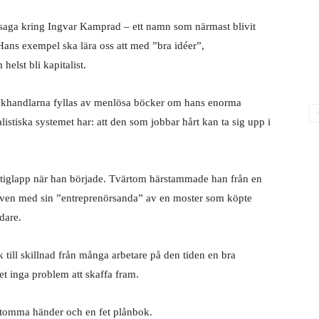
 saga kring Ingvar Kamprad – ett namn som närmast blivit
ns exempel ska lära oss att med ”bra idéer”,
elst bli kapitalist.
khandlarna fyllas av menlösa böcker om hans enorma
alistiska systemet har: att den som jobbar hårt kan ta sig upp i
tiglapp när han började. Tvärtom härstammade han från en
traven med sin ”entreprenörsanda” av en moster som köpte
dare.
k till skillnad från många arbetare på den tiden en bra
et inga problem att skaffa fram.
tomma händer och en fet plånbok.