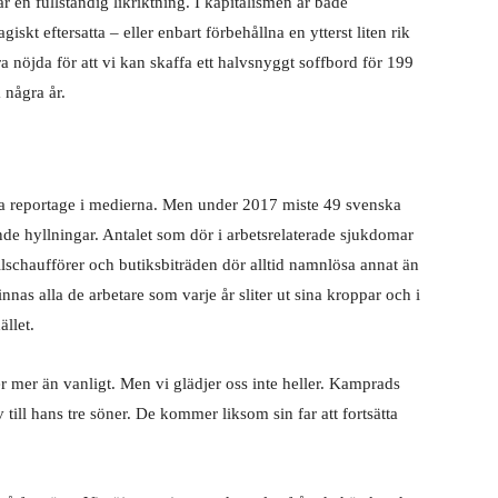
är en fullständig likriktning. I kapitalismen är både
skt eftersatta – eller enbart förbehållna en ytterst liten rik
ara nöjda för att vi kan skaffa ett halvsnyggt soffbord för 199
a några år.
tora reportage i medierna. Men under 2017 miste 49 svenska
nande hyllningar. Antalet som dör i arbetsrelaterade sjukdomar
ilschaufförer och butiksbiträden dör alltid namnlösa annat än
innas alla de arbetare som varje år sliter ut sina kroppar och i
ället.
er mer än vanligt. Men vi glädjer oss inte heller. Kamprads
ill hans tre söner. De kommer liksom sin far att fortsätta