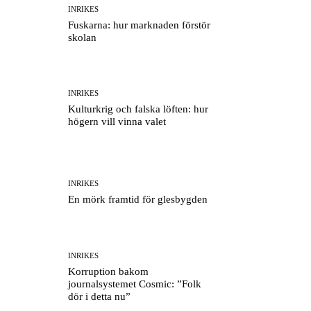
INRIKES
Fuskarna: hur marknaden förstör
skolan
INRIKES
Kulturkrig och falska löften: hur
högern vill vinna valet
INRIKES
En mörk framtid för glesbygden
INRIKES
Korruption bakom
journalsystemet Cosmic: ”Folk
dör i detta nu”