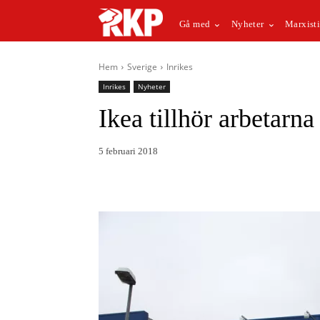
Gå med
Nyheter
Marxisti
Hem
Sverige
Inrikes
Inrikes
Nyheter
Ikea tillhör arbetarn
5 februari 2018