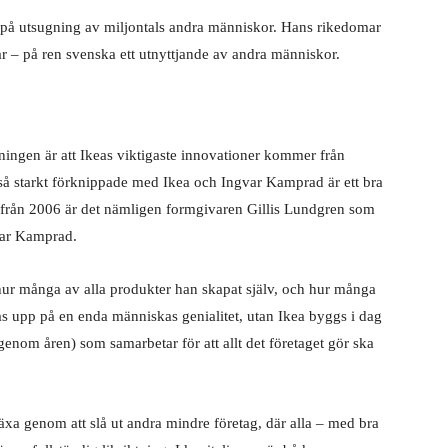
 på utsugning av miljontals andra människor. Hans rikedomar
ar – på ren svenska ett utnyttjande av andra människor.
ningen är att Ikeas viktigaste innovationer kommer från
t så starkt förknippade med Ikea och Ingvar Kamprad är ett bra
från 2006 är det nämligen formgivaren Gillis Lundgren som
var Kamprad.
 hur många av alla produkter han skapat själv, och hur många
as upp på en enda människas genialitet, utan Ikea byggs i dag
enom åren) som samarbetar för att allt det företaget gör ska
xa genom att slå ut andra mindre företag, där alla – med bra