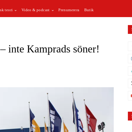
sk teori
Video & podcast
Prenumerera
Butik
a – inte Kamprads söner!