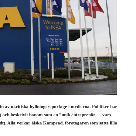
n av okritiska hyllningsreportage i medierna. Politiker har
n) och beskrivit honom som en ”unik entreprenör … vars
dt). Alla verkar älska Kamprad, företagaren som satte lilla