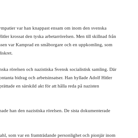
sympatier var han knappast ensam om inom den svenska
tler krossat den tyska arbetarrörelsen. Men till skillnad från
assen var Kamprad en småborgare och en uppkomling, som
diskret.
ka rörelsen och nazistiska Svensk socialistisk samling. Där
tanta bidrag och arbetsinsatser. Han hyllade Adolf Hitler
prättade en särskild akt för att hålla reda på nazisten
mnade han den nazistiska rörelsen. De sista dokumenterade
hl, som var en framträdande personlighet och pionjär inom