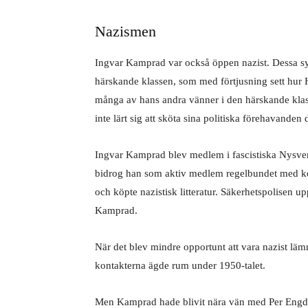
Nazismen
Ingvar Kamprad var också öppen nazist. Dessa 
härskande klassen, som med förtjusning sett hur Hi
många av hans andra vänner i den härskande kl
inte lärt sig att sköta sina politiska förehavanden 
Ingvar Kamprad blev medlem i fascistiska Nysvens
bidrog han som aktiv medlem regelbundet med kon
och köpte nazistisk litteratur. Säkerhetspolisen up
Kamprad.
När det blev mindre opportunt att vara nazist lä
kontakterna ägde rum under 1950-talet.
Men Kamprad hade blivit nära vän med Per Engda