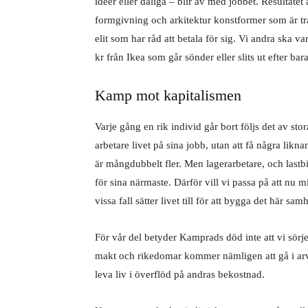
idéer eller dåliga – blir av med jobbet. Resultatet 
formgivning och arkitektur konstformer som är tragi
elit som har råd att betala för sig. Vi andra ska v
kr från Ikea som går sönder eller slits ut efter bar
Kamp mot kapitalismen
Varje gång en rik individ går bort följs det av s
arbetare livet på sina jobb, utan att få några lik
är mångdubbelt fler. Men lagerarbetare, och lastb
för sina närmaste. Därför vill vi passa på att nu m
vissa fall sätter livet till för att bygga det här samh
För vår del betyder Kamprads död inte att vi sörj
makt och rikedomar kommer nämligen att gå i arv t
leva liv i överflöd på andras bekostnad.