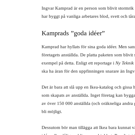
Ingvar Kamprad är en person som blivit stormrik
har byggt på vanliga arbetares blod, svett och tår
Kamprads ”goda idéer”
Kamprad har hyllats för sina goda idéer. Men san
företagets anställda. De platta paketen som blivi
exempel på detta. Enligt ett reportage i
Ny Teknik
ska ha äran för den uppfinningen snarare än Ing
Det är bara att slå upp en Ikea-katalog och gissa
som skapats av anställda. Inget företag kan bygg
av över 150 000 anställda (och oräkneliga andra g
bli möjligt.
Dessutom bör man tillägga att Ikea bara kunnat vä