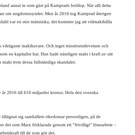
 bland annat in som gäst på Kamprads bröllop. När allt detta
ågan om ungdomssynder. Men år 2010 tog Kamprad återigen
dahl var en stor människa, det kommer jag att vidmakthålla
s viktigaste makthavare. Och inget misstroendevotum och
om en kapitalist har. Han hade nämligen makt i kraft av sitt
 makt trots dessa fullständiga skandaler.
r 2016 till 610 miljarder kronor. Hela den svenska
 tillägnat sig samhällets rikedomar personligen, på de
ker det som Marx förklarade genom ett ”frivilligt” lönearbete –
rbetskraft till de som gör det.