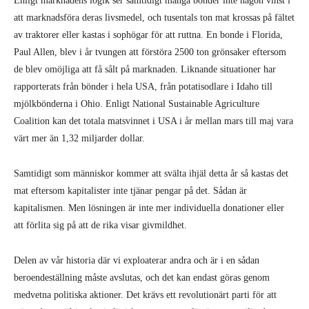
Enligt marknadens logik ser samtidigt många bönder inte någon vinst i
att marknadsföra deras livsmedel, och tusentals ton mat krossas på fältet
av traktorer eller kastas i sophögar för att ruttna. En bonde i Florida,
Paul Allen, blev i år tvungen att förstöra 2500 ton grönsaker eftersom
de blev omöjliga att få sålt på marknaden. Liknande situationer har
rapporterats från bönder i hela USA, från potatisodlare i Idaho till
mjölkbönderna i Ohio. Enligt National Sustainable Agriculture
Coalition kan det totala matsvinnet i USA i år mellan mars till maj vara
värt mer än 1,32 miljarder dollar.
Samtidigt som människor kommer att svälta ihjäl detta år så kastas det
mat eftersom kapitalister inte tjänar pengar på det. Sådan är
kapitalismen. Men lösningen är inte mer individuella donationer eller
att förlita sig på att de rika visar givmildhet.
Delen av vår historia där vi exploaterar andra och är i en sådan
beroendeställning måste avslutas, och det kan endast göras genom
medvetna politiska aktioner. Det krävs ett revolutionärt parti för att