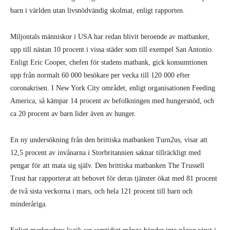
barn i världen utan livsnödvändig skolmat, enligt rapporten.
Miljontals människor i USA har redan blivit beroende av matbanker,
upp till nästan 10 procent i vissa städer som till exempel San Antonio.
Enligt Eric Cooper, chefen för stadens matbank, gick konsumtionen
upp från normalt 60 000 besökare per vecka till 120 000 efter
coronakrisen. I New York City området, enligt organisationen Feeding
America, så kämpar 14 procent av befolkningen med hungersnöd, och
ca 20 procent av barn lider även av hunger.
En ny undersökning från den brittiska matbanken Turn2us, visar att
12,5 procent av invånarna i Storbritannien saknar tillräckligt med
pengar för att mata sig själv. Den brittiska matbanken The Trussell
Trust har rapporterat att behovet för deras tjänster ökat med 81 procent
de två sista veckorna i mars, och hela 121 procent till barn och
minderåriga.