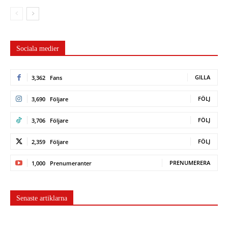
Sociala medier
GILLA
3,362
Fans
FÖLJ
3,690
Följare
FÖLJ
3,706
Följare
FÖLJ
2,359
Följare
PRENUMERERA
1,000
Prenumeranter
Senaste artiklarna