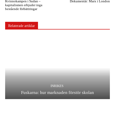
Kvinnokampen i Sudan –
Dokumentär: Marx i London
kapitalismen erbjuder inga
bestående förbättringar
Relaterade artiklar
INRIKES
Fuskarna: hur marknaden förstör skolan