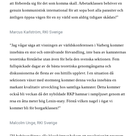
att förbereda sig för det som komma skall. Arbetarklassen behöver en
genuin kommunistisk international för att sopa bort alla parasiter och
äntligen öppna vägen för en ny värld som aldrig tidigare skådats!”
Marcus Karlström, RKI Sverige
“Jag vågar säga att visningen av världskonferensen i Varberg kommer
innebära en stor och omvälvande förvandling, inte bara av kamraternas
teoretiska förståelse utan även för hela den svenska sektionen. Fem
fullspäckade dagar av de bästa teoretiska genomgångarna och
diskussionerna de flesta av oss hittills upplevt. I en situation då
sektionen växer med stormsteg kommer denna vecka innebära en
markant kvalitativ utveckling hos samtliga kamrater. Detta kommer
också bli veckan då det nybildade RKP hamnar i rampljuset genom att
resa en åtta meter hög Lenin-staty. Förstå vilken nagel i ögat vi
kommer bli för borgarklassen!”
Malcolm Unge, RKI Sverige
“Vi behöver förena alla klasskämpar bakom ett revolutionärt program.