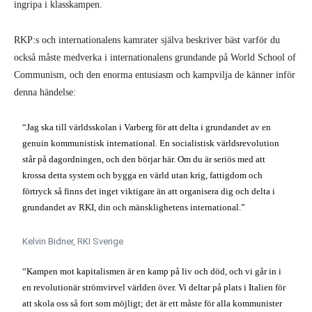
ingripa i klasskampen.
RKP:s och internationalens kamrater själva beskriver bäst varför du
också måste medverka i internationalens grundande på World School of
Communism, och den enorma entusiasm och kampvilja de känner inför
denna händelse:
“Jag ska till världsskolan i Varberg för att delta i grundandet av en
genuin kommunistisk international. En socialistisk världsrevolution
står på dagordningen, och den börjar här. Om du är seriös med att
krossa detta system och bygga en värld utan krig, fattigdom och
förtryck så finns det inget viktigare än att organisera dig och delta i
grundandet av RKI, din och mänsklighetens international.”
Kelvin Bidner, RKI Sverige
“Kampen mot kapitalismen är en kamp på liv och död, och vi går in i
en revolutionär strömvirvel världen över. Vi deltar på plats i Italien för
att skola oss så fort som möjligt; det är ett måste för alla kommunister