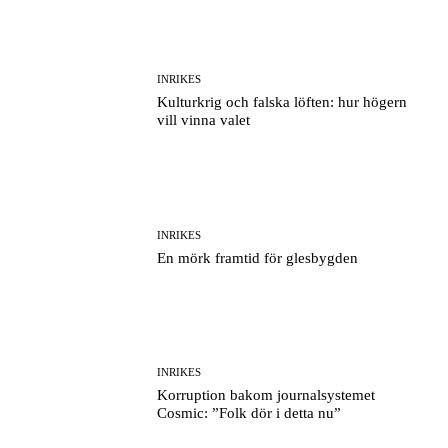
INRIKES
Kulturkrig och falska löften: hur högern
vill vinna valet
INRIKES
En mörk framtid för glesbygden
INRIKES
Korruption bakom journalsystemet
Cosmic: ”Folk dör i detta nu”