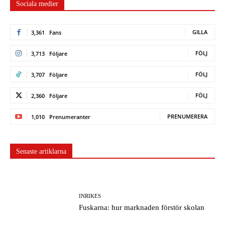
Sociala medier
GILLA
3,361
Fans
FÖLJ
3,713
Följare
FÖLJ
3,707
Följare
FÖLJ
2,360
Följare
PRENUMERERA
1,010
Prenumeranter
Senaste artiklarna
INRIKES
Fuskarna: hur marknaden förstör skolan