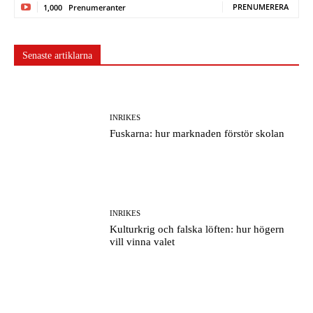
PRENUMERERA
1,000
Prenumeranter
Senaste artiklarna
INRIKES
Fuskarna: hur marknaden förstör skolan
INRIKES
Kulturkrig och falska löften: hur högern
vill vinna valet