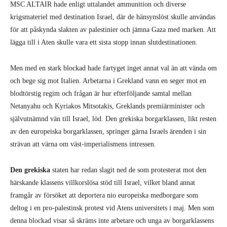
MSC ALTAIR hade enligt uttalandet ammunition och diverse
krigsmateriel med destination Israel, där de hänsynslöst skulle användas
för att påskynda slakten av palestinier och jämna Gaza med marken. Att
lägga till i Aten skulle vara ett sista stopp innan slutdestinationen.
Men med en stark blockad hade fartyget inget annat val än att vända om
och bege sig mot Italien. Arbetarna i Grekland vann en seger mot en
blodtörstig regim och frågan är hur efterföljande samtal mellan
Netanyahu och Kyriakos Mitsotakis, Greklands premiärminister och
självutnämnd vän till Israel, löd. Den grekiska borgarklassen, likt resten
av den europeiska borgarklassen, springer gärna Israels ärenden i sin
strävan att värna om väst-imperialismens intressen.
Den grekiska
staten har redan slagit ned de som protesterat mot den
härskande klassens villkorslösa stöd till Israel, vilket bland annat
framgår av försöket att deportera nio europeiska medborgare som
deltog i en pro-palestinsk protest vid Atens universitets i maj. Men som
denna blockad visar så skräms inte arbetare och unga av borgarklassens