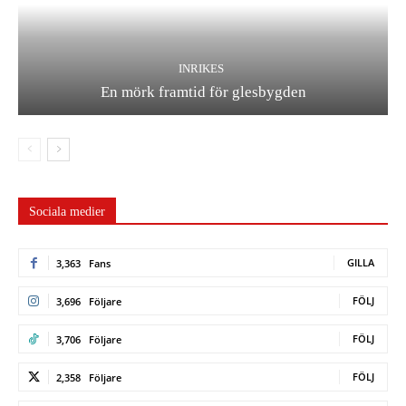
INRIKES
En mörk framtid för glesbygden
Sociala medier
GILLA
3,363
Fans
FÖLJ
3,696
Följare
FÖLJ
3,706
Följare
FÖLJ
2,358
Följare