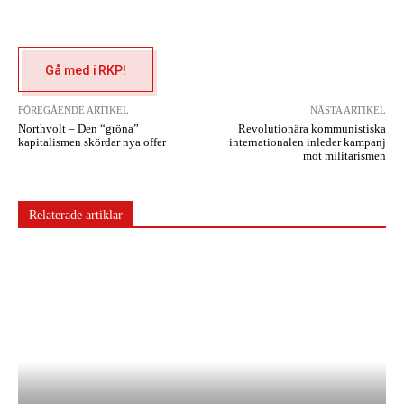
Gå med i RKP!
FÖREGÅENDE ARTIKEL
NÄSTA ARTIKEL
Northvolt – Den “gröna”
Revolutionära kommunistiska
kapitalismen skördar nya offer
internationalen inleder kampanj
mot militarismen
Relaterade artiklar