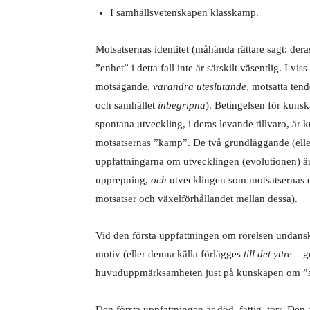
I samhällsvetenskapen klasskamp.
Motsatsernas identitet (måhända rättare sagt: der
”enhet” i detta fall inte är särskilt väsentlig. I v
motsägande,
varandra uteslutande
, motsatta ten
och samhället
inbegripna
). Betingelsen för kunsk
spontana utveckling, i deras levande tillvaro, ä
motsatsernas ”kamp”. De två grundläggande (eller 
uppfattningarna om utvecklingen (evolutionen) ä
upprepning,
och
utvecklingen som motsatsernas en
motsatser och växelförhållandet mellan dessa).
Vid den första uppfattningen om rörelsen unda
motiv (eller denna källa förlägges
till det yttre
– gu
huvuduppmärksamheten just på kunskapen om ”
Den första uppfattningen är död, fattig, torr. Den