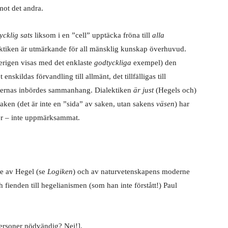
mot det andra.
ycklig sats
liksom i en ”cell” upptäcka fröna till
alla
lektiken är utmärkande för all mänsklig kunskap överhuvud.
erigen visas med det enklaste
godtyckliga
exempel) den
skildas förvandling till allmänt, det tillfälligas till
tsernas inbördes sammanhang. Dialektiken
är just
(Hegels och)
aken (det är inte en ”sida” av saken, utan sakens
väsen
) har
ter – inte uppmärksammat.
de av Hegel (se
Logiken
) och av naturvetenskapens moderne
 fienden till hegelianismen (som han inte förstått!) Paul
 personer nödvändig? Nej!].