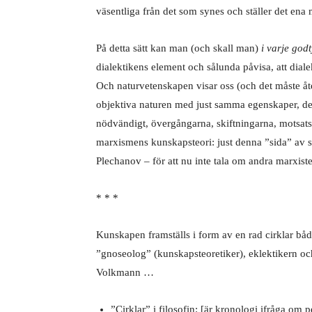
väsentliga från det som synes och ställer det ena 
På detta sätt kan man (och skall man)
i varje godt
dialektikens element och sålunda påvisa, att dia
Och naturvetenskapen visar oss (och det måste åt
objektiva naturen med just samma egenskaper, det en
nödvändigt, övergångarna, skiftningarna, motsa
marxismens kunskapsteori: just denna ”sida” av s
Plechanov – för att nu inte tala om andra marxis
* * *
Kunskapen framställs i form av en rad cirklar bå
”gnoseolog” (kunskapsteoretiker), eklektikern och
Volkmann …
”Cirklar” i filosofin: [är kronologi ifråga om