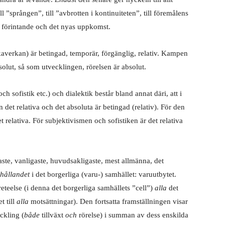
l ”sprången”, till ”avbrotten i kontinuiteten”, till föremålens
as förintande och det nyas uppkomst.
kaverkan) är betingad, temporär, förgänglig, relativ. Kampen
olut, så som utvecklingen, rörelsen är absolut.
 sofistik etc.) och dialektik består bland annat däri, att i
 det relativa och det absoluta är betingad (relativ). För den
t relativa. För subjektivismen och sofistiken är det relativa
laste, vanligaste, huvudsakligaste, mest allmänna, det
rhållandet
i det borgerliga (varu-) samhället: varuutbytet.
teelse (i denna det borgerliga samhällets ”cell”)
alla
det
t till
alla
motsättningar). Den fortsatta framställningen visar
ckling (
både
tillväxt
och
rörelse) i summan av dess enskilda