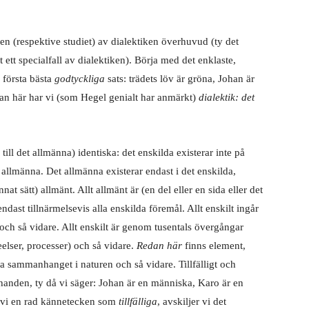
n (respektive studiet) av dialektiken överhuvud (ty det
 ett specialfall av dialektiken). Börja med det enklaste,
 första bästa
godtyckliga
sats: trädets löv är gröna, Johan är
an här har vi (som Hegel genialt har anmärkt)
dialektik: det
till det allmänna) identiska: det enskilda existerar inte på
 allmänna. Det allmänna existerar endast i det enskilda,
nat sätt) allmänt. Allt allmänt är (en del eller en sida eller det
ndast tillnärmelsevis alla enskilda föremål. Allt enskilt ingår
 och så vidare. Allt enskilt är genom tusentals övergångar
eelser, processer) och så vidare.
Redan här
finns element,
va sammanhanget i naturen och så vidare. Tillfälligt och
handen, ty då vi säger: Johan är en människa, Karo är en
vi en rad kännetecken som
tillfälliga
, avskiljer vi det