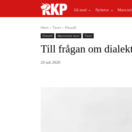
Gå med
Nyheter
Marxisti
Hem
Teori
Filosofi
Filosofi
Marxistisk teori
Teori
Till frågan om dialek
20 juli 2020