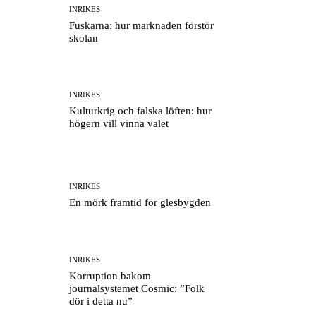
INRIKES
Fuskarna: hur marknaden förstör
skolan
INRIKES
Kulturkrig och falska löften: hur
högern vill vinna valet
INRIKES
En mörk framtid för glesbygden
INRIKES
Korruption bakom
journalsystemet Cosmic: ”Folk
dör i detta nu”