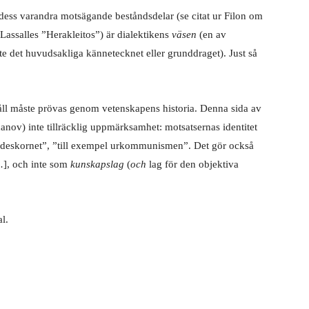
ess varandra motsägande beståndsdelar (se citat ur Filon om
Lassalles ”Herakleitos”) är dialektikens
väsen
(en av
te det huvudsakliga kännetecknet eller grunddraget). Just så
åll måste prövas genom vetenskapens historia. Denna sida av
nov) inte tillräcklig uppmärksamhet: motsatsernas identitet
ädeskornet”, ”till exempel urkommunismen”. Det gör också
 …], och inte som
kunskapslag
(
och
lag för den objektiva
l.