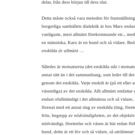
delar, från dess början till dess slut.
Detta måste också vara metoden för framställninge
borgerliga samhällets dialektik är hos Marx endast
vanligaste, mest allmänt förekommande etc., med
en människa, Karo är en hund och så vidare. Red
enskilda är allmänt
…
Således är motsatserna (det enskilda står i motsats 
annat sätt än i det sammanhang, som leder till det
genom det enskilda. Varje enskilt är (på ett eller an
väsentliga) av det enskilda. Allt allmänt omfattar e
endast ofullständigt i det allmänna och så vidare,
förenat med ett annat slag av enskilda (ting, föret
frön, begrepp av
nödvändigheten
, av det objekti
nödvändigt, företeelse och väsen är här redan för
hund,
detta
är ett löv och så vidare, så
utelämnar