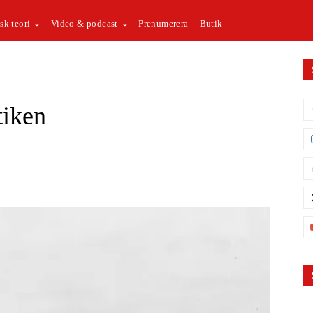
sk teori
Video & podcast
Prenumerera
Butik
tiken