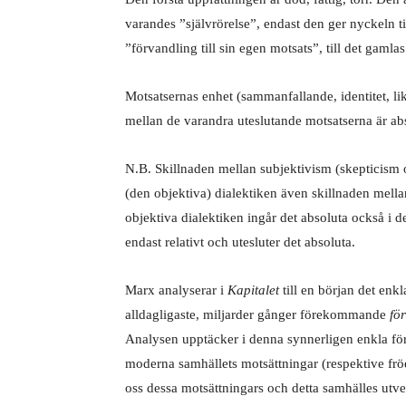
varandes ”självrörelse”, endast den ger nyckeln til
”förvandling till sin egen motsats”, till det gaml
Motsatsernas enhet (sammanfallande, identitet, li
mellan de varandra uteslutande motsatserna är abs
N.B. Skillnaden mellan subjektivism (skepticism och
(den objektiva) dialektiken även skillnaden mellan
objektiva dialektiken ingår det absoluta också i de
endast relativt och utesluter det absoluta.
Marx analyserar i
Kapitalet
till en början det enk
alldagligaste, miljarder gånger förekommande
fö
Analysen upptäcker i denna synnerligen enkla före
moderna samhällets motsättningar (respektive fröe
oss dessa motsättningars och detta samhälles utve