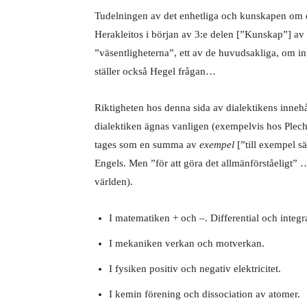
Tudelningen av det enhetliga och kunskapen om d
Herakleitos i början av 3:e delen [”Kunskap”] av 
”väsentligheterna”, ett av de huvudsakliga, om in
ställer också Hegel frågan…
Riktigheten hos denna sida av dialektikens inneh
dialektiken ägnas vanligen (exempelvis hos Plecha
tages som en summa av
exempel
[”till exempel s
Engels. Men ”för att göra det allmänförståeligt”
världen).
I matematiken + och –. Differential och integra
I mekaniken verkan och motverkan.
I fysiken positiv och negativ elektricitet.
I kemin förening och dissociation av atomer.