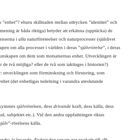
as ”enhet”? ehuru skillnaden mellan uttrycken ”identitet” och
iss mening är båda riktiga) betyder att erkänna (upptäcka) de
denserna i
alla
naturföreteelser och naturprocesser (själslivet
apen om alla processer i världen i deras ”
självrörelse
”, i deras
r kunskapen om dem som motsatsernas enhet. Utvecklingen är
de två möjliga? eller de två som iakttages i historien?)
r: utvecklingen som förminskning och förstoring, som
het (det enhetligas tudelning i varandra uteslutande
nskymmes
själv
rörelsen, dess
drivande
kraft, dess källa, dess
d, subjektet etc.). Vid den andra uppfattningen riktas
själv
”-rörelsens källa.
 andra är levande.
Endast
den senare ger nyckeln till allt