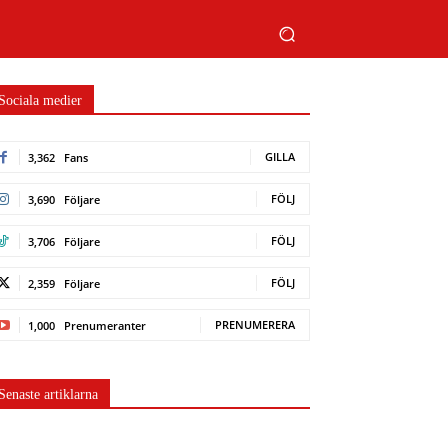
Sociala medier
GILLA
3,362
Fans
FÖLJ
3,690
Följare
FÖLJ
3,706
Följare
FÖLJ
2,359
Följare
PRENUMERERA
1,000
Prenumeranter
Senaste artiklarna