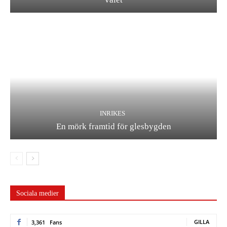
INRIKES
En mörk framtid för glesbygden
Sociala medier
GILLA
3,361
Fans