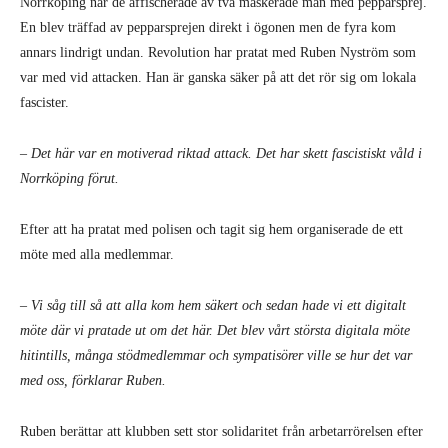
Norrköping när de affischerade av två maskerade män med pepparsprej.
En blev träffad av pepparsprejen direkt i ögonen men de fyra kom
annars lindrigt undan. Revolution har pratat med Ruben Nyström som
var med vid attacken. Han är ganska säker på att det rör sig om lokala
fascister.
– Det här var en motiverad riktad attack. Det har skett fascistiskt våld i
Norrköping förut.
Efter att ha pratat med polisen och tagit sig hem organiserade de ett
möte med alla medlemmar.
– Vi såg till så att alla kom hem säkert och sedan hade vi ett digitalt
möte där vi pratade ut om det här. Det blev vårt största digitala möte
hitintills, många stödmedlemmar och sympatisörer ville se hur det var
med oss, förklarar Ruben.
Ruben berättar att klubben sett stor solidaritet från arbetarrörelsen efter