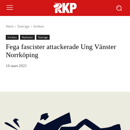
Hem
Sverige
Inrikes
Inrikes
Nyheter
Sverige
Fega fascister attackerade Ung Vänster
Norrköping
16 mars 2021