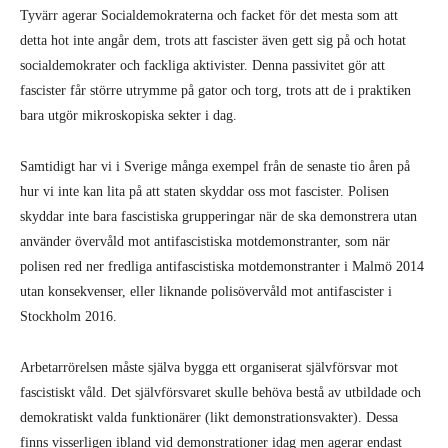
Tyvärr agerar Socialdemokraterna och facket för det mesta som att
detta hot inte angår dem, trots att fascister även gett sig på och hotat
socialdemokrater och fackliga aktivister. Denna passivitet gör att
fascister får större utrymme på gator och torg, trots att de i praktiken
bara utgör mikroskopiska sekter i dag.
Samtidigt har vi i Sverige många exempel från de senaste tio åren på
hur vi inte kan lita på att staten skyddar oss mot fascister. Polisen
skyddar inte bara fascistiska grupperingar när de ska demonstrera utan
använder övervåld mot antifascistiska motdemonstranter, som när
polisen red ner fredliga antifascistiska motdemonstranter i Malmö 2014
utan konsekvenser, eller liknande polisövervåld mot antifascister i
Stockholm 2016.
Arbetarrörelsen måste själva bygga ett organiserat självförsvar mot
fascistiskt våld. Det självförsvaret skulle behöva bestå av utbildade och
demokratiskt valda funktionärer (likt demonstrationsvakter). Dessa
finns visserligen ibland vid demonstrationer idag men agerar endast