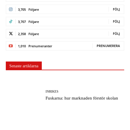
FÖLJ
3,705
Följare
FÖLJ
3,707
Följare
FÖLJ
2,358
Följare
PRENUMERERA
1,010
Prenumeranter
Senaste artiklarna
INRIKES
Fuskarna: hur marknaden förstör skolan