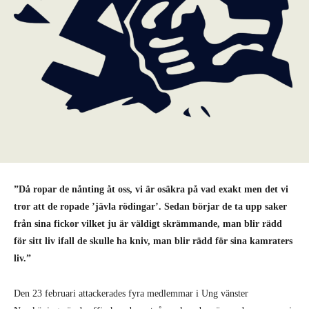
”Då ropar de nånting åt oss, vi är osäkra på vad exakt men det vi
tror att de ropade ’jävla rödingar’. Sedan börjar de ta upp saker
från sina fickor vilket ju är väldigt skrämmande, man blir rädd
för sitt liv ifall de skulle ha kniv, man blir rädd för sina kamraters
liv.”
Den 23 februari attackerades fyra medlemmar i Ung vänster