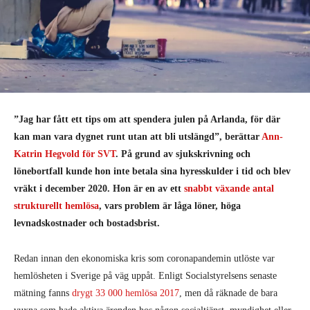
”Jag har fått ett tips om att spendera julen på Arlanda, för där
kan man vara dygnet runt utan att bli utslängd”, berättar
Ann-
Katrin Hegvold för SVT
. På grund av sjukskrivning och
lönebortfall kunde hon inte betala sina hyresskulder i tid och blev
vräkt i december 2020. Hon är en av ett
snabbt växande antal
strukturellt hemlösa
, vars problem är låga löner, höga
levnadskostnader och bostadsbrist.
Redan innan den ekonomiska kris som coronapandemin utlöste var
hemlösheten i Sverige på väg uppåt. Enligt Socialstyrelsens senaste
mätning fanns
drygt 33 000 hemlösa 2017
, men då räknade de bara