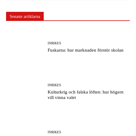
Senaste artiklarna
INRIKES
Fuskarna: hur marknaden förstör skolan
INRIKES
Kulturkrig och falska löften: hur högern
vill vinna valet
INRIKES