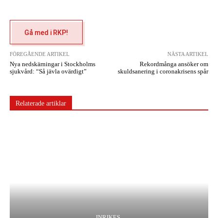
Gå med i RKP!
FÖREGÅENDE ARTIKEL
NÄSTA ARTIKEL
Nya nedskärningar i Stockholms
Rekordmånga ansöker om
sjukvård: “Så jävla ovärdigt”
skuldsanering i coronakrisens spår
Relaterade artiklar
INRIKES