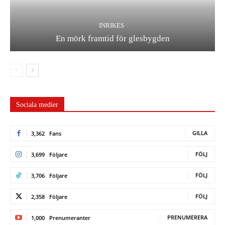
INRIKES
En mörk framtid för glesbygden
Sociala medier
GILLA
3,362
Fans
FÖLJ
3,699
Följare
FÖLJ
3,706
Följare
FÖLJ
2,358
Följare
PRENUMERERA
1,000
Prenumeranter