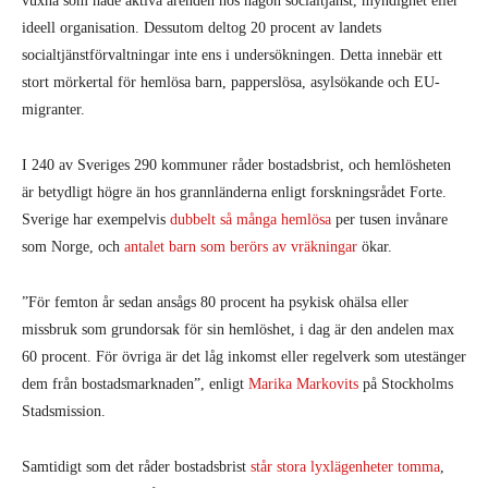
vuxna som hade aktiva ärenden hos någon socialtjänst, myndighet eller
ideell organisation. Dessutom deltog 20 procent av landets
socialtjänstförvaltningar inte ens i undersökningen. Detta innebär ett
stort mörkertal för hemlösa barn, papperslösa, asylsökande och EU-
migranter.
I 240 av Sveriges 290 kommuner råder bostadsbrist, och hemlösheten
är betydligt högre än hos grannländerna enligt forskningsrådet Forte.
Sverige har exempelvis
dubbelt så många hemlösa
per tusen invånare
som Norge, och
antalet barn som berörs av vräkningar
ökar.
”För femton år sedan ansågs 80 procent ha psykisk ohälsa eller
missbruk som grundorsak för sin hemlöshet, i dag är den andelen max
60 procent. För övriga är det låg inkomst eller regelverk som utestänger
dem från bostadsmarknaden”, enligt
Marika Markovits
på Stockholms
Stadsmission.
Samtidigt som det råder bostadsbrist
står stora lyxlägenheter tomma
,