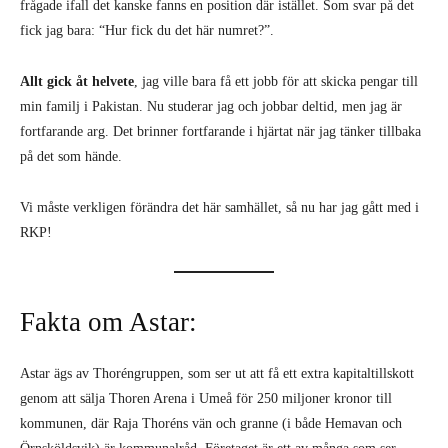
frågade ifall det kanske fanns en position där istället. Som svar på det
fick jag bara: “Hur fick du det här numret?”.
Allt gick åt helvete
, jag ville bara få ett jobb för att skicka pengar till
min familj i Pakistan. Nu studerar jag och jobbar deltid, men jag är
fortfarande arg. Det brinner fortfarande i hjärtat när jag tänker tillbaka
på det som hände.
Vi måste verkligen förändra det här samhället, så nu har jag gått med i
RKP!
Fakta om Astar:
Astar ägs av Thoréngruppen, som ser ut att få ett extra kapitaltillskott
genom att sälja Thoren Arena i Umeå för 250 miljoner kronor till
kommunen, där Raja Thoréns vän och granne (i både Hemavan och