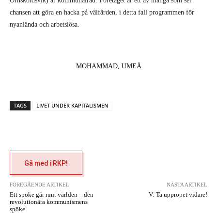
Örnsköldsvik) är kommunalråd. Företaget är ett av många som ser
chansen att göra en hacka på välfärden, i detta fall programmen för
nyanlända och arbetslösa.
MOHAMMAD, UMEÅ
TAGS
LIVET UNDER KAPITALISMEN
Gå med i RKP!
FÖREGÅENDE ARTIKEL
NÄSTA ARTIKEL
Ett spöke går runt världen – den
V: Ta uppropet vidare!
revolutionära kommunismens
spöke