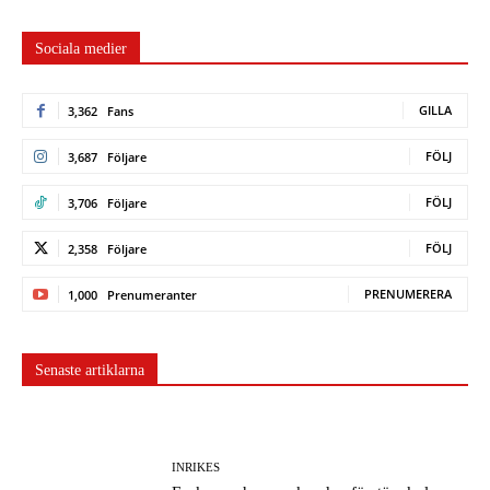
Sociala medier
GILLA
3,362
Fans
FÖLJ
3,687
Följare
FÖLJ
3,706
Följare
FÖLJ
2,358
Följare
PRENUMERERA
1,000
Prenumeranter
Senaste artiklarna
INRIKES