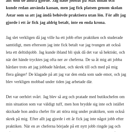
allt som de andra gjorde. Jag hade jobbat på Max innan och
kunde redan använda kassan, men jag fick platsen genom skolan
Astar som sa att jag ändå behövde praktisera utan lön. För allt jag
gjorde i ett år fick jag aldrig betalt, inte en enda krona.
Jag slet verkligen då jag ville ha ett jobb efter praktiken och studerade
samtidigt, men eftersom jag inte fick betalt var jag tvungen att också
leta ett deltidsjobb. Jag kunde ibland bli sjuk då det var så hektiskt, och
när det hände trycktes jag ofta ner av cheferna. De sa åt mig att jobba
hårdare trots att jag jobbade hårdast, och skrek till och med på mig
flera gånger! De klagade på att jag var den enda som sade emot, och jag
blev verkligen mobbad under tiden jag arbetade där.
Det var oerhört svårt. Jag blev så arg och pratade med butikschefen om
min situation som var väldigt tuff, men hon brydde sig inte och istället
skickade hon andra chefer för att störa mig under praktiken, som också
skrek på mig. Efter allt jag gjorde i ett år fick jag inte något jobb efter
praktiken. När en av cheferna började på ett nytt jobb ringde jag och