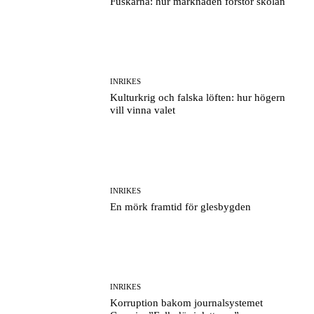
Fuskarna: hur marknaden förstör skolan
INRIKES
Kulturkrig och falska löften: hur högern
vill vinna valet
INRIKES
En mörk framtid för glesbygden
INRIKES
Korruption bakom journalsystemet