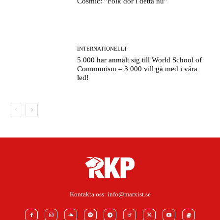
Cosmic: ”Folk dör i detta nu”
INTERNATIONELLT
5 000 har anmält sig till World School of
Communism – 3 000 vill gå med i våra
led!
Kontakta oss:
info@marxist.se