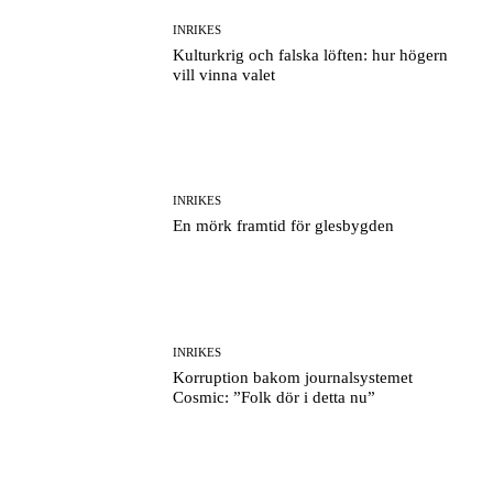
INRIKES
Kulturkrig och falska löften: hur högern
vill vinna valet
INRIKES
En mörk framtid för glesbygden
INRIKES
Korruption bakom journalsystemet
Cosmic: ”Folk dör i detta nu”