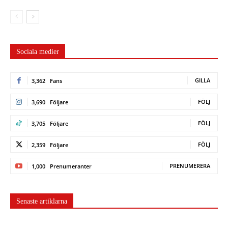
Sociala medier
GILLA
3,362
Fans
FÖLJ
3,690
Följare
FÖLJ
3,705
Följare
FÖLJ
2,359
Följare
PRENUMERERA
1,000
Prenumeranter
Senaste artiklarna