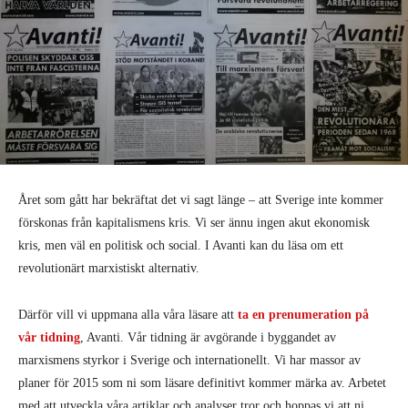
Året som gått har bekräftat det vi sagt länge – att Sverige inte kommer
förskonas från kapitalismens kris. Vi ser ännu ingen akut ekonomisk
kris, men väl en politisk och social. I Avanti kan du läsa om ett
revolutionärt marxistiskt alternativ.
Därför vill vi uppmana alla våra läsare att
ta en prenumeration på
vår tidning
, Avanti. Vår tidning är avgörande i byggandet av
marxismens styrkor i Sverige och internationellt. Vi har massor av
planer för 2015 som ni som läsare definitivt kommer märka av. Arbetet
med att utveckla våra artiklar och analyser tror och hoppas vi att ni