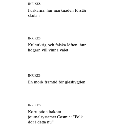
INRIKES
Fuskarna: hur marknaden förstör
skolan
INRIKES
Kulturkrig och falska löften: hur
högern vill vinna valet
INRIKES
En mörk framtid för glesbygden
INRIKES
Korruption bakom
journalsystemet Cosmic: ”Folk
dör i detta nu”