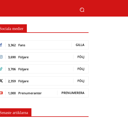
Sociala medier
GILLA
3,362
Fans
FÖLJ
3,690
Följare
FÖLJ
3,706
Följare
FÖLJ
2,359
Följare
PRENUMERERA
1,000
Prenumeranter
Senaste artiklarna