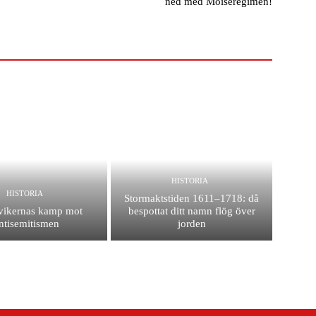
ned med Moïseregimen!
HISTORIA
HISTORIA
Stormaktstiden 1611–1718: då
vikernas kamp mot
bespottat ditt namn flög över
ntisemitismen
jorden