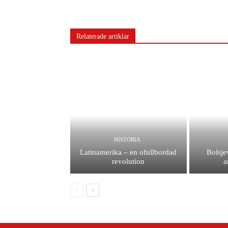
Relaterade artiklar
HISTORIA
Latinamerika – en ofullbordad
Bolsje
revolution
a