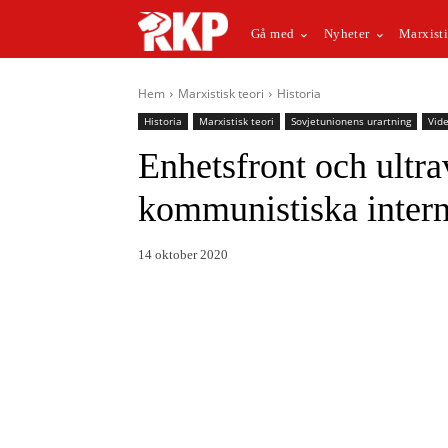
Gå med
Nyheter
Marxisti
Hem
Marxistisk teori
Historia
Historia
Marxistisk teori
Sovjetunionens urartning
Vid
Enhetsfront och ultra
kommunistiska intern
14 oktober 2020