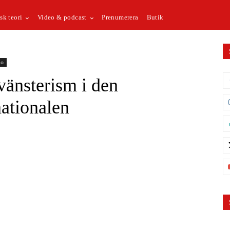
sk teori
Video & podcast
Prenumerera
Butik
eo
vänsterism i den
ationalen