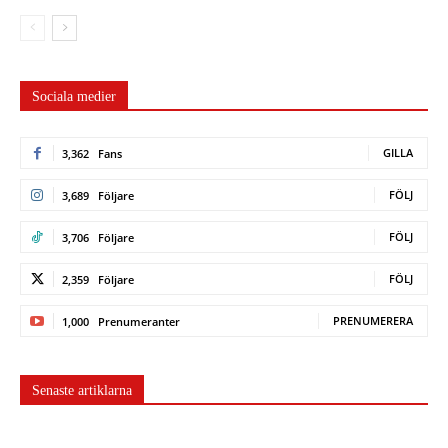
Sociala medier
GILLA
3,362
Fans
FÖLJ
3,689
Följare
FÖLJ
3,706
Följare
FÖLJ
2,359
Följare
PRENUMERERA
1,000
Prenumeranter
Senaste artiklarna