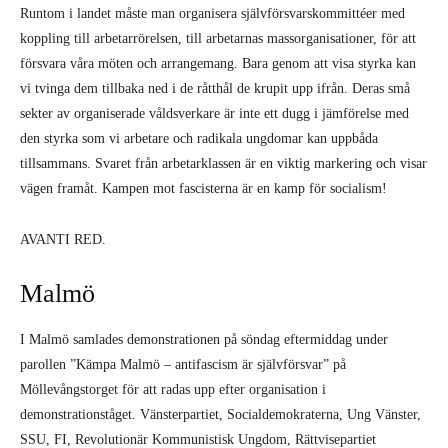
Runtom i landet måste man organisera självförsvarskommittéer med
koppling till arbetarrörelsen, till arbetarnas massorganisationer, för att
försvara våra möten och arrangemang. Bara genom att visa styrka kan
vi tvinga dem tillbaka ned i de råtthål de krupit upp ifrån. Deras små
sekter av organiserade våldsverkare är inte ett dugg i jämförelse med
den styrka som vi arbetare och radikala ungdomar kan uppbåda
tillsammans. Svaret från arbetarklassen är en viktig markering och visar
vägen framåt. Kampen mot fascisterna är en kamp för socialism!
AVANTI RED.
Malmö
I Malmö samlades demonstrationen på söndag eftermiddag under
parollen ”Kämpa Malmö – antifascism är självförsvar” på
Möllevångstorget för att radas upp efter organisation i
demonstrationståget. Vänsterpartiet, Socialdemokraterna, Ung Vänster,
SSU, FI, Revolutionär Kommunistisk Ungdom, Rättvisepartiet