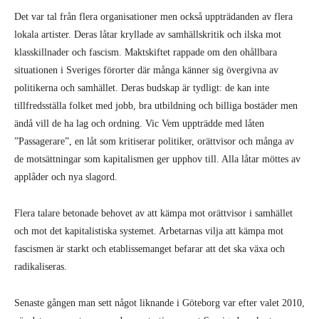
Det var tal från flera organisationer men också uppträdanden av flera
lokala artister. Deras låtar kryllade av samhällskritik och ilska mot
klasskillnader och fascism. Maktskiftet rappade om den ohållbara
situationen i Sveriges förorter där många känner sig övergivna av
politikerna och samhället. Deras budskap är tydligt: de kan inte
tillfredsställa folket med jobb, bra utbildning och billiga bostäder men
ändå vill de ha lag och ordning. Vic Vem uppträdde med låten
”Passagerare”, en låt som kritiserar politiker, orättvisor och många av
de motsättningar som kapitalismen ger upphov till. Alla låtar möttes av
applåder och nya slagord.
Flera talare betonade behovet av att kämpa mot orättvisor i samhället
och mot det kapitalistiska systemet. Arbetarnas vilja att kämpa mot
fascismen är starkt och etablissemanget befarar att det ska växa och
radikaliseras.
Senaste gången man sett något liknande i Göteborg var efter valet 2010,