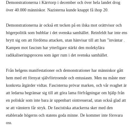
Demonstrationerna i Kärrtorp i december och över hela landet drog
över 40.000 människor. Nazisterna kunde knappt få ihop 20.
Demonstrationerna är också ett tecken på en ilska mot orättvisor och
högerpolitik som bubblar i det svenska samhället. Reinfeldt har inte ens
brytt sig om att fördöma attacken, utan hänvisar till att han ”inväntar .
Kampen mot fascism har ytterligare stärkt den molekylära
radikaliseringsprocess som äger rum i det svenska samhället.
Från helgens manifestationer och demonstrationer har människor gått
hem med ett förnyat självförtroende och entusiasm. Men nu måste mer
konkreta åtgärder vidtas. Fascisterna prövar marken, och vår svaghet är
att ledarna begränsar sig till att göra lama förfrågningar om hjälp från
en poliskår som inte bara är uppenbart ointresserad, utan också glad att
se att vänstern får stryk. De fascistiska attackerna sker med den
etablerade högerns och statens goda minne. De kommer inte försvara
oss.