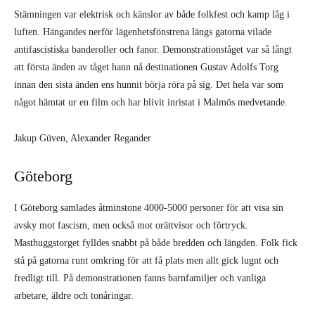
Stämningen var elektrisk och känslor av både folkfest och kamp låg i
luften. Hängandes nerför lägenhetsfönstrena längs gatorna vilade
antifascistiska banderoller och fanor. Demonstrationståget var så långt
att första änden av tåget hann nå destinationen Gustav Adolfs Torg
innan den sista änden ens hunnit börja röra på sig. Det hela var som
något hämtat ur en film och har blivit inristat i Malmös medvetande.
Jakup Güven, Alexander Regander
Göteborg
I Göteborg samlades åtminstone 4000-5000 personer för att visa sin
avsky mot fascism, men också mot orättvisor och förtryck.
Masthuggstorget fylldes snabbt på både bredden och längden. Folk fick
stå på gatorna runt omkring för att få plats men allt gick lugnt och
fredligt till. På demonstrationen fanns barnfamiljer och vanliga
arbetare, äldre och tonåringar.