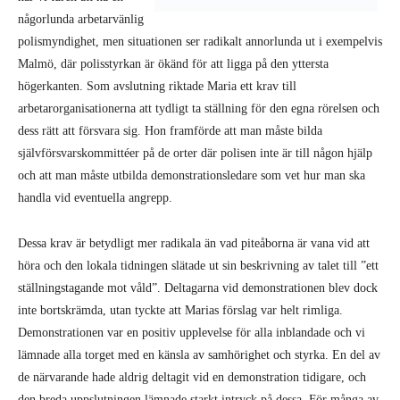
någorlunda arbetarvänlig
polismyndighet, men situationen ser radikalt annorlunda ut i exempelvis
Malmö, där polisstyrkan är ökänd för att ligga på den yttersta
högerkanten. Som avslutning riktade Maria ett krav till
arbetarorganisationerna att tydligt ta ställning för den egna rörelsen och
dess rätt att försvara sig. Hon framförde att man måste bilda
självförsvarskommittéer på de orter där polisen inte är till någon hjälp
och att man måste utbilda demonstrationsledare som vet hur man ska
handla vid eventuella angrepp.
Dessa krav är betydligt mer radikala än vad piteåborna är vana vid att
höra och den lokala tidningen slätade ut sin beskrivning av talet till ”ett
ställningstagande mot våld”. Deltagarna vid demonstrationen blev dock
inte bortskrämda, utan tyckte att Marias förslag var helt rimliga.
Demonstrationen var en positiv upplevelse för alla inblandade och vi
lämnade alla torget med en känsla av samhörighet och styrka. En del av
de närvarande hade aldrig deltagit vid en demonstration tidigare, och
den breda uppslutningen lämnade starkt intryck på dessa. För många av