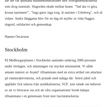
när det var spontana massdemonstrationer mot Sverigedemokraterna
som drog tusentals. Slagorden ekade mellan husen: ”Vad ska vi göra,
krossa nazismen!”, ”Inga gator inga torg, åt nazister i Göteborg”, och så
vidare. Andra långgatan blev för en dag ett myller av röda flaggor,
slagord, solidaritet och gemenskap.
Hannes Oscarsson
Stockholm
På Medborgarplatsen i Stockholm samlades omkring 2000 personer
under lördagen, och stämningen var mycket entusiastisk. Vi sålde
senaste numret av Avanti! tillsammans med en extra artikel om attacken
på vänsteraktivisterna, och pratade med många där. Störst jubel och
applåder fick talarna från syndikalisterna, SUF, som talade om behovet
av att vi försvarar oss och att våra organisationer borde kämpa
tillsammans i en gemensam front mot fascistattackerna.