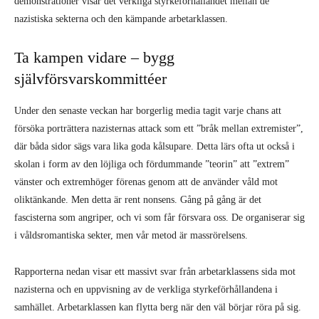
demonstrationer visar det verkliga styrkeförhållandet mellan de
nazistiska sekterna och den kämpande arbetarklassen.
Ta kampen vidare – bygg
självförsvarskommittéer
Under den senaste veckan har borgerlig media tagit varje chans att
försöka porträttera nazisternas attack som ett ”bråk mellan extremister”,
där båda sidor sägs vara lika goda kålsupare. Detta lärs ofta ut också i
skolan i form av den löjliga och fördummande ”teorin” att ”extrem”
vänster och extremhöger förenas genom att de använder våld mot
oliktänkande. Men detta är rent nonsens. Gång på gång är det
fascisterna som angriper, och vi som får försvara oss. De organiserar sig
i våldsromantiska sekter, men vår metod är massrörelsens.
Rapporterna nedan visar ett massivt svar från arbetarklassens sida mot
nazisterna och en uppvisning av de verkliga styrkeförhållandena i
samhället. Arbetarklassen kan flytta berg när den väl börjar röra på sig.