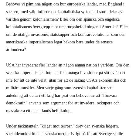
Behöver vi påminna någon om hur europeiska länder, med England i
spetsen, med våld införde det kapitalistiska systemet i stora delar av
världen genom kolonialismen? Eller om den spanska och engelska
kolonialismens övergrepp mot ursprungsbefolkningen i Amerika? Eller
om de otaliga invasioner, statskupper och kontrarevolutioner som den
amerikanska imperialismen legat bakom bara under de senaste
årtiondena?
USA har invaderat fler länder än någon annan nation i världen. Om den
svenska imperialismen inte har lika många invasioner på sitt cv är det
inte för att de inte velat, utan för att de saknat USA:s ekonomiska och
militära muskler. Men varje gång som svenska kapitalister sett
anledning att delta i ett krig har prat om behovet av att ”försvara
demokratin” använts som argument för att invadera, ockupera och
massakrera ett annat lands befolkning.
Under täckmanteln ”kriget mot terrorn” drev den svenska högern,
socialdemokratin och svenska medier ivrigt på för att Sverige skulle