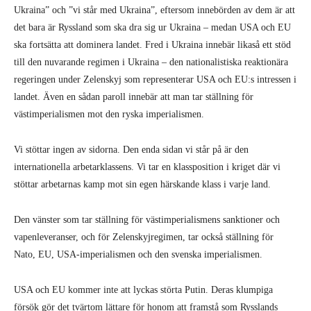
Ukraina” och ”vi står med Ukraina”, eftersom innebörden av dem är att
det bara är Ryssland som ska dra sig ur Ukraina – medan USA och EU
ska fortsätta att dominera landet. Fred i Ukraina innebär likaså ett stöd
till den nuvarande regimen i Ukraina – den nationalistiska reaktionära
regeringen under Zelenskyj som representerar USA och EU:s intressen i
landet. Även en sådan paroll innebär att man tar ställning för
västimperialismen mot den ryska imperialismen.
Vi stöttar ingen av sidorna. Den enda sidan vi står på är den
internationella arbetarklassens. Vi tar en klassposition i kriget där vi
stöttar arbetarnas kamp mot sin egen härskande klass i varje land.
Den vänster som tar ställning för västimperialismens sanktioner och
vapenleveranser, och för Zelenskyjregimen, tar också ställning för
Nato, EU, USA-imperialismen och den svenska imperialismen.
USA och EU kommer inte att lyckas störta Putin. Deras klumpiga
försök gör det tvärtom lättare för honom att framstå som Rysslands