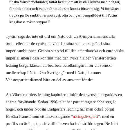
finska Vänsterförbundet] fattat beslut om att bistå Ukraina med pengar,
förnödenheter och vapen för att de ska kunna försvara sig. Vi fortsätter
trycka på för sanktioner mot rysk olja och gas, pengaflödet till Putins
krigskassa måste strypas.”
Tyvärr sägs det inte ett ord om Nato och USA-imperialismens alla
brott, eller hur de cyniskt använt Ukraina som ett slagfält i sina
imperieambitioner. Genom sitt stöd till den amerikanska och europeiska
imperialismen i dess konflikt med den ryska hjälper Vänsterpartiets
ledning borgarklassen att bearbeta befolkningen inför ett svenskt
medlemskap i Nato. Om Sverige går med i Nato, kommer
Vänsterpartiet därmed bära en del av ansvaret för det.
Att Vänsterpartiets ledning kapitulerat inför den svenska borgarklassen
är inte förvånande. Sedan 1990-talet har partiet tagit snabba steg åt
höger, och under Nooshi Dadgostars ledning har man också börjat
försöka framstå som ett ansvarstagande ”
näringslivsparti
”, med en
profil som är öppet positiv till de svenska industriföretagen. Beslutet