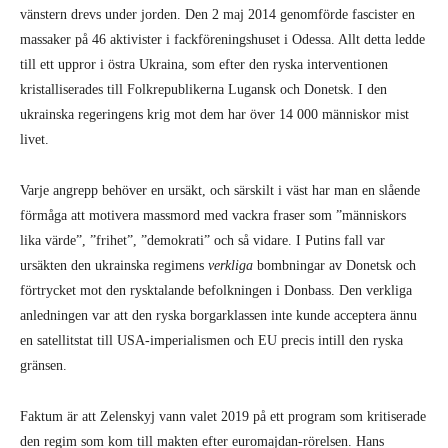
vänstern drevs under jorden. Den 2 maj 2014 genomförde fascister en
massaker på 46 aktivister i fackföreningshuset i Odessa. Allt detta ledde
till ett uppror i östra Ukraina, som efter den ryska interventionen
kristalliserades till Folkrepublikerna Lugansk och Donetsk. I den
ukrainska regeringens krig mot dem har över 14 000 människor mist
livet.
Varje angrepp behöver en ursäkt, och särskilt i väst har man en slående
förmåga att motivera massmord med vackra fraser som ”människors
lika värde”, ”frihet”, ”demokrati” och så vidare. I Putins fall var
ursäkten den ukrainska regimens
verkliga
bombningar av Donetsk och
förtrycket mot den rysktalande befolkningen i Donbass. Den verkliga
anledningen var att den ryska borgarklassen inte kunde acceptera ännu
en satellitstat till USA-imperialismen och EU precis intill den ryska
gränsen.
Faktum är att Zelenskyj vann valet 2019 på ett program som kritiserade
den regim som kom till makten efter euromajdan-rörelsen. Hans