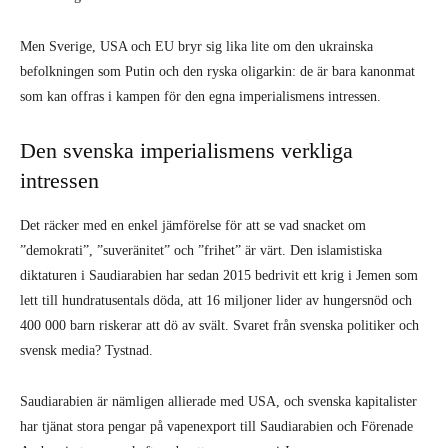
Men Sverige, USA och EU bryr sig lika lite om den ukrainska
befolkningen som Putin och den ryska oligarkin: de är bara kanonmat
som kan offras i kampen för den egna imperialismens intressen.
Den svenska imperialismens verkliga
intressen
Det räcker med en enkel jämförelse för att se vad snacket om
”demokrati”, ”suveränitet” och ”frihet” är värt. Den islamistiska
diktaturen i Saudiarabien har sedan 2015 bedrivit ett krig i Jemen som
lett till hundratusentals döda, att 16 miljoner lider av hungersnöd och
400 000 barn riskerar att dö av svält. Svaret från svenska politiker och
svensk media? Tystnad.
Saudiarabien är nämligen allierade med USA, och svenska kapitalister
har tjänat stora pengar på vapenexport till Saudiarabien och Förenade