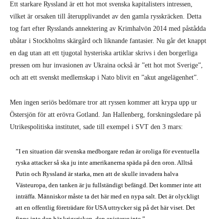
Ett starkare Ryssland är ett hot mot svenska kapitalisters intressen,
vilket är orsaken till återupplivandet av den gamla rysskräcken. Detta
tog fart efter Rysslands annektering av Krimhalvön 2014 med påstådda
ubåtar i Stockholms skärgård och liknande fantasier. Nu går det knappt
en dag utan att ett tjugotal hysteriska artiklar skrivs i den borgerliga
pressen om hur invasionen av Ukraina också är ”ett hot mot Sverige”,
och att ett svenskt medlemskap i Nato blivit en ”akut angelägenhet”.
Men ingen seriös bedömare tror att ryssen kommer att krypa upp ur
Östersjön för att erövra Gotland. Jan Hallenberg, forskningsledare på
Utrikespolitiska institutet, sade till exempel i SVT den 3 mars:
”I en situation där svenska medborgare redan är oroliga för eventuella
ryska attacker så ska ju inte amerikanerna späda på den oron. Alltså
Putin och Ryssland är starka, men att de skulle invadera halva
Västeuropa, den tanken är ju fullständigt befängd. Det kommer inte att
inträffa. Människor måste ta det här med en nypa salt. Det är olyckligt
att en offentlig företrädare för USA uttrycker sig på det här viset. Det
finns inte den här krigsrisken, den existerar inte.”