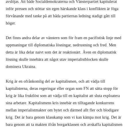
avslöjas. Att både Socialdemokraterna och Vänsterpartiet kapitulerat
inför pressen och stöttar sin egen härskande klass i konflikten är föga
förvånande med tanke på att båda partiernas ledning stadigt gått till
höger.
Det finns andra delar av vänstern som för fram en pacifistisk linje med
uppmaningar till diplomatiska lösningar, nedrustning och fred. Men
detta är lika delar naivt som det är reaktionärt. Även en diplomatisk
lösning skulle innebära att något utav imperialistblocken skulle
dominera Ukraina.
Krig är en ofrånkomlig del av kapitalismen, och att vädja till
kapitalisterna, deras regeringar eller organ som FN att sätta stopp för
krig är lika fruktlöst som att vädja till en kapitalist att sluta exploatera
sina arbetare. Kapitalismens kris innebär en tilltagande konkurrens
mellan imperialistmakter om bytet och därmed allt fler och blodigare
krig. Det är bara genom klasskamp som vi kan kämpa mot krig. Det är
bara genom att ta makten ifrån borgarklassen och avskaffa kapitalismen