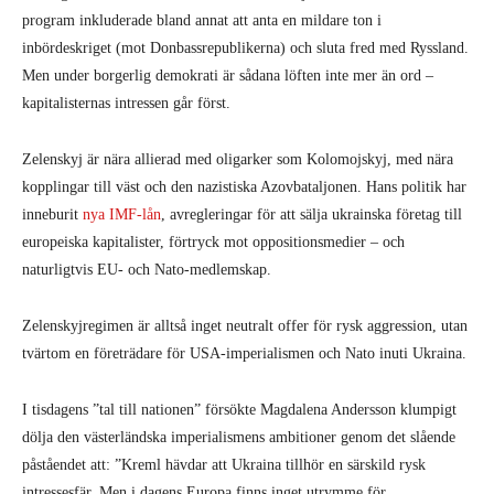
program inkluderade bland annat att anta en mildare ton i
inbördeskriget (mot Donbassrepublikerna) och sluta fred med Ryssland.
Men under borgerlig demokrati är sådana löften inte mer än ord –
kapitalisternas intressen går först.
Zelenskyj är nära allierad med oligarker som Kolomojskyj, med nära
kopplingar till väst och den nazistiska Azovbataljonen. Hans politik har
inneburit
nya IMF-lån
, avregleringar för att sälja ukrainska företag till
europeiska kapitalister, förtryck mot oppositionsmedier – och
naturligtvis EU- och Nato-medlemskap.
Zelenskyjregimen är alltså inget neutralt offer för rysk aggression, utan
tvärtom en företrädare för USA-imperialismen och Nato inuti Ukraina.
I tisdagens ”tal till nationen” försökte Magdalena Andersson klumpigt
dölja den västerländska imperialismens ambitioner genom det slående
påståendet att: ”Kreml hävdar att Ukraina tillhör en särskild rysk
intressesfär. Men i dagens Europa finns inget utrymme för