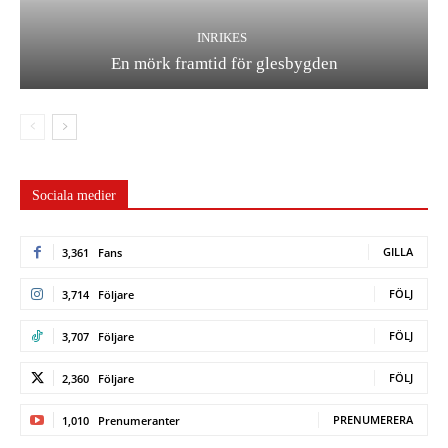
INRIKES
En mörk framtid för glesbygden
Sociala medier
GILLA
3,361
Fans
FÖLJ
3,714
Följare
FÖLJ
3,707
Följare
FÖLJ
2,360
Följare
PRENUMERERA
1,010
Prenumeranter