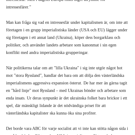
intressesfärer.”
Man kan fråga sig vad en intressesfär under kapitalismen är, om inte att
företagen i en grupp imperialistiska länder (USA och EU) lägger under
sig företagen i ett annat land (Ukraina), köper dess borgarklass och
politiker, och använder landets arbetare som kanonmat i sin egen
konflikt med andra imperialistiska grupperingar.
När politikerna talar om att ”lilla Ukraina” i sig inte utgör något hot
mot ”stora Ryssland”, handlar det bara om att dölja den västerländska
imperialismens aggressiva expansion österut. De har mer än gärna tagit
en ”hård linje” mot Ryssland – med Ukrainas bönder och arbetare som
enda insats. Ur deras synpunkt är det ukrainska folket bara brickor i ett
spel, där mänskligt lidande är det nödvändiga priset för att
västerländska kapitalister ska kunna öka sina profiter.
Det borde vara ABC för varje socialist att vi inte kan stötta någon sida i