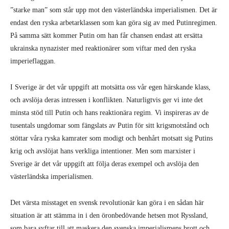
”starke man” som står upp mot den västerländska imperialismen. Det är
endast den ryska arbetarklassen som kan göra sig av med Putinregimen.
På samma sätt kommer Putin om han får chansen endast att ersätta
ukrainska nynazister med reaktionärer som viftar med den ryska
imperieflaggan.
I Sverige är det vår uppgift att motsätta oss vår egen härskande klass,
och avslöja deras intressen i konflikten. Naturligtvis ger vi inte det
minsta stöd till Putin och hans reaktionära regim. Vi inspireras av de
tusentals ungdomar som fängslats av Putin för sitt krigsmotstånd och
stöttar våra ryska kamrater som modigt och benhårt motsatt sig Putins
krig och avslöjat hans verkliga intentioner. Men som marxister i
Sverige är det vår uppgift att följa deras exempel och avslöja den
västerländska imperialismen.
Det värsta misstaget en svensk revolutionär kan göra i en sådan här
situation är att stämma in i den öronbedövande hetsen mot Ryssland,
som bara syftar till att maskera den svenska imperialismens brott och