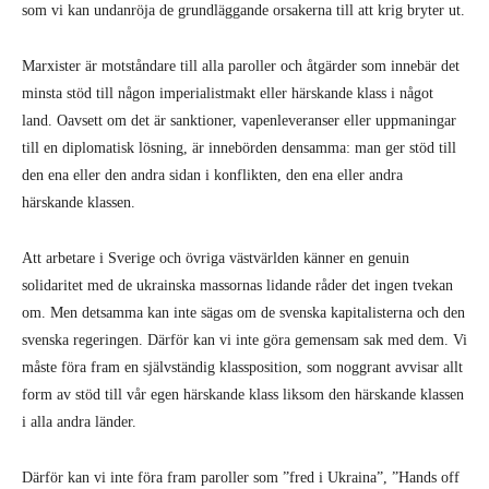
som vi kan undanröja de grundläggande orsakerna till att krig bryter ut.
Marxister är motståndare till alla paroller och åtgärder som innebär det
minsta stöd till någon imperialistmakt eller härskande klass i något
land. Oavsett om det är sanktioner, vapenleveranser eller uppmaningar
till en diplomatisk lösning, är innebörden densamma: man ger stöd till
den ena eller den andra sidan i konflikten, den ena eller andra
härskande klassen.
Att arbetare i Sverige och övriga västvärlden känner en genuin
solidaritet med de ukrainska massornas lidande råder det ingen tvekan
om. Men detsamma kan inte sägas om de svenska kapitalisterna och den
svenska regeringen. Därför kan vi inte göra gemensam sak med dem. Vi
måste föra fram en självständig klassposition, som noggrant avvisar allt
form av stöd till vår egen härskande klass liksom den härskande klassen
i alla andra länder.
Därför kan vi inte föra fram paroller som ”fred i Ukraina”, ”Hands off