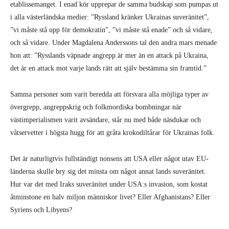
etablissemanget. I enad kör upprepar de samma budskap som pumpas ut
i alla västerländska medier: ”Ryssland kränker Ukrainas suveränitet”,
”vi måste stå upp för demokratin”, ”vi måste stå enade” och så vidare,
och så vidare. Under Magdalena Anderssons tal den andra mars menade
hon att: ”Rysslands väpnade angrepp är mer än en attack på Ukraina,
det är en attack mot varje lands rätt att själv bestämma sin framtid.”
Samma personer som varit beredda att försvara alla möjliga typer av
övergrepp, angreppskrig och folkmordiska bombningar när
västimperialismen varit avsändare, står nu med både näsdukar och
våtservetter i högsta hugg för att gråta krokodiltårar för Ukrainas folk.
Det är naturligtvis fullständigt nonsens att USA eller något utav EU-
länderna skulle bry sig det minsta om något annat lands suveränitet.
Hur var det med Iraks suveränitet under USA:s invasion, som kostat
åtminstone en halv miljon människor livet? Eller Afghanistans? Eller
Syriens och Libyens?