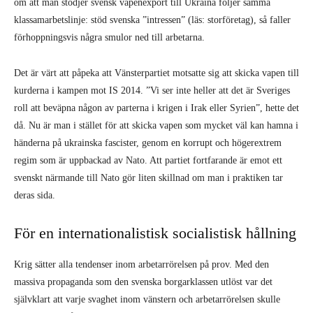
om att man stödjer svensk vapenexport till Ukraina följer samma
klassamarbetslinje: stöd svenska ”intressen” (läs: storföretag), så faller
förhoppningsvis några smulor ned till arbetarna.
Det är värt att påpeka att Vänsterpartiet motsatte sig att skicka vapen till
kurderna i kampen mot IS 2014. ”Vi ser inte heller att det är Sveriges
roll att beväpna någon av parterna i krigen i Irak eller Syrien”, hette det
då. Nu är man i stället för att skicka vapen som mycket väl kan hamna i
händerna på ukrainska fascister, genom en korrupt och högerextrem
regim som är uppbackad av Nato. Att partiet fortfarande är emot ett
svenskt närmande till Nato gör liten skillnad om man i praktiken tar
deras sida.
För en internationalistisk socialistisk hållning
Krig sätter alla tendenser inom arbetarrörelsen på prov. Med den
massiva propaganda som den svenska borgarklassen utlöst var det
självklart att varje svaghet inom vänstern och arbetarrörelsen skulle