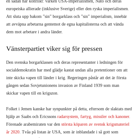
en sådan här konflikt: varken USA-imperialismen, Nato och deras
europeiska allierade (inklusive Sverige) eller den ryska imperialismen.
Att sluta upp bakom ”sin” borgarklass och ”sin” imperialism, innebär
att avväpna arbetarna gentemot de egna kapitalisterna och att vända
dem mot arbetare i andra länder.
Vänsterpartiet viker sig för pressen
Den svenska borgarklassen och deras representanter i ledningen för
socialdemokratin har med glädje kastat undan alla pretentioner om att
inte skicka vapen till länder i krig. Regeringen påstår att det är första
gången sedan Sovjetunionens invasion av Finland 1939 som man
skickar vapen till en krigszon.
Folket i Jemen kanske har synpunkter på detta, eftersom de slaktats med
hjälp av Saabs och Ericssons
radarsystem, fartyg, missiler och kanoner
.
Förenade arabemiraten var den
största köparen av svensk krigsmateriel
år 2020
. Tvåa på listan är USA, som är inblandade i så gott som