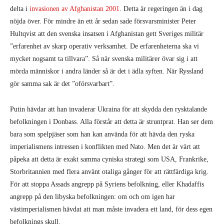
delta i
invasionen av Afghanistan 2001
. Detta är regeringen än i dag
nöjda över. För mindre än ett år sedan sade försvarsminister Peter
Hultqvist att den svenska insatsen i Afghanistan gett Sveriges militär
”erfarenhet av skarp operativ verksamhet. De erfarenheterna ska vi
mycket nogsamt ta tillvara”. Så när svenska militärer övar sig i att
mörda människor i andra länder så är det i ädla syften. När Ryssland
gör samma sak är det ”oförsvarbart”.
Putin hävdar att han invaderar Ukraina för att skydda den rysktalande
befolkningen i Donbass. Alla förstår att detta är struntprat. Han ser dem
bara som spelpjäser som han kan använda för att hävda den ryska
imperialismens intressen i konflikten med Nato. Men det är värt att
påpeka att detta är exakt samma cyniska strategi som USA, Frankrike,
Storbritannien med flera använt otaliga gånger för att rättfärdiga krig.
För att stoppa Assads angrepp på Syriens befolkning, eller Khadaffis
angrepp på den libyska befolkningen: om och om igen har
västimperialismen hävdat att man måste invadera ett land, för dess egen
befolknings skull.