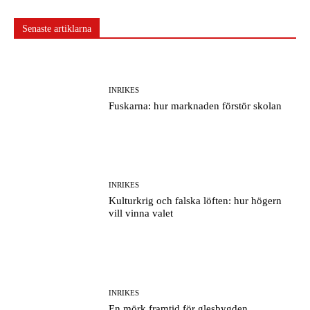
Senaste artiklarna
INRIKES
Fuskarna: hur marknaden förstör skolan
INRIKES
Kulturkrig och falska löften: hur högern
vill vinna valet
INRIKES
En mörk framtid för glesbygden