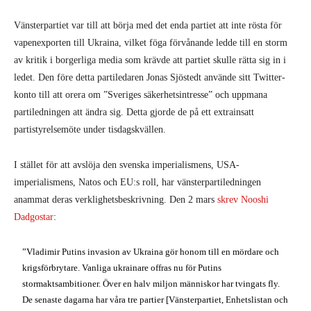
Vänsterpartiet var till att börja med det enda partiet att inte rösta för
vapenexporten till Ukraina, vilket föga förvånande ledde till en storm
av kritik i borgerliga media som krävde att partiet skulle rätta sig in i
ledet. Den före detta partiledaren Jonas Sjöstedt använde sitt Twitter-
konto till att orera om ”Sveriges säkerhetsintresse” och uppmana
partiledningen att ändra sig. Detta gjorde de på ett extrainsatt
partistyrelsemöte under tisdagskvällen.
I stället för att avslöja den svenska imperialismens, USA-
imperialismens, Natos och EU:s roll, har vänsterpartiledningen
anammat deras verklighetsbeskrivning. Den 2 mars
skrev Nooshi
Dadgostar
:
”Vladimir Putins invasion av Ukraina gör honom till en mördare och
krigsförbrytare. Vanliga ukrainare offras nu för Putins
stormaktsambitioner. Över en halv miljon människor har tvingats fly.
De senaste dagarna har våra tre partier [Vänsterpartiet, Enhetslistan och