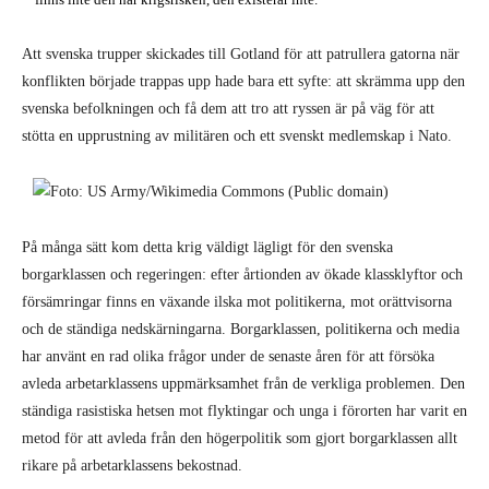
Att svenska trupper skickades till Gotland för att patrullera gatorna när
konflikten började trappas upp hade bara ett syfte: att skrämma upp den
svenska befolkningen och få dem att tro att ryssen är på väg för att
stötta en upprustning av militären och ett svenskt medlemskap i Nato.
På många sätt kom detta krig väldigt lägligt för den svenska
borgarklassen och regeringen: efter årtionden av ökade klassklyftor och
försämringar finns en växande ilska mot politikerna, mot orättvisorna
och de ständiga nedskärningarna. Borgarklassen, politikerna och media
har använt en rad olika frågor under de senaste åren för att försöka
avleda arbetarklassens uppmärksamhet från de verkliga problemen. Den
ständiga rasistiska hetsen mot flyktingar och unga i förorten har varit en
metod för att avleda från den högerpolitik som gjort borgarklassen allt
rikare på arbetarklassens bekostnad.