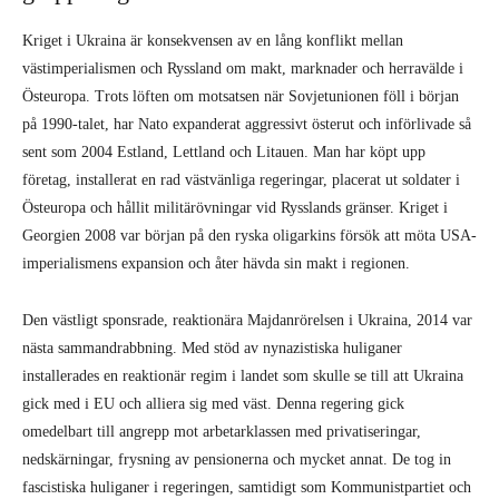
Kriget i Ukraina är konsekvensen av en lång konflikt mellan
västimperialismen och Ryssland om makt, marknader och herravälde i
Östeuropa. Trots löften om motsatsen när Sovjetunionen föll i början
på 1990-talet, har Nato expanderat aggressivt österut och införlivade så
sent som 2004 Estland, Lettland och Litauen. Man har köpt upp
företag, installerat en rad västvänliga regeringar, placerat ut soldater i
Östeuropa och hållit militärövningar vid Rysslands gränser. Kriget i
Georgien 2008 var början på den ryska oligarkins försök att möta USA-
imperialismens expansion och åter hävda sin makt i regionen.
Den västligt sponsrade, reaktionära Majdanrörelsen i Ukraina, 2014 var
nästa sammandrabbning. Med stöd av nynazistiska huliganer
installerades en reaktionär regim i landet som skulle se till att Ukraina
gick med i EU och alliera sig med väst. Denna regering gick
omedelbart till angrepp mot arbetarklassen med privatiseringar,
nedskärningar, frysning av pensionerna och mycket annat. De tog in
fascistiska huliganer i regeringen, samtidigt som Kommunistpartiet och