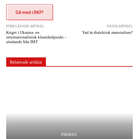
Gå med i RKP!
FÖREGÅENDE ARTIKEL
NÄSTA ARTIKEL
Kriget i Ukraina: en
Vad är dialektisk materialism?
internationalistisk klasståndpunkt –
uttalande från IMT
Relaterade artiklar
INRIKES