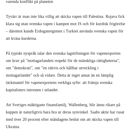
varenda konflikt på planeten.
Tyvärr är man inte lika villig att skicka vapen till Palestina. Rojava fick
klara sig utan svenska vapen i kampen mot IS och för kurdisk frigörelse
– däremot kunde Erdoganregimen i Turkiet använda svenska vapen för
att kväsa kurderna.
På typiskt nyspråk talar den svenska lagstiftningen för vapenexporten
om krav på ”mottagarlandets respekt för de mänskliga rättigheterna”,
om ”demokrati”, om ”en rättvis och hållbar utveckling i
mottagarlandet” och så vidare. Detta är inget annat än en lämplig
täckmantel för vapenexportens verkliga syfte: att främja svenska
kapitalisters intressen i utlandet.
Att Sveriges mäktigaste finansfamilj, Wallenberg, blir ännu rikare på
kuppen är naturligtvis bara bra ur deras synvinkel. Saabs aktie har rusat
med över 20 procent efter måndagens beslut om att skicka vapen till
Ukraina.