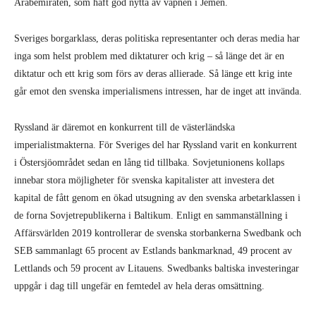
Arabemiraten, som haft god nytta av vapnen i Jemen.
Sveriges borgarklass, deras politiska representanter och deras media har
inga som helst problem med diktaturer och krig – så länge det är en
diktatur och ett krig som förs av deras allierade. Så länge ett krig inte
går emot den svenska imperialismens intressen, har de inget att invända.
Ryssland är däremot en konkurrent till de västerländska
imperialistmakterna. För Sveriges del har Ryssland varit en konkurrent
i Östersjöområdet sedan en lång tid tillbaka. Sovjetunionens kollaps
innebar stora möjligheter för svenska kapitalister att investera det
kapital de fått genom en ökad utsugning av den svenska arbetarklassen i
de forna Sovjetrepublikerna i Baltikum. Enligt en sammanställning i
Affärsvärlden 2019 kontrollerar de svenska storbankerna Swedbank och
SEB sammanlagt 65 procent av Estlands bankmarknad, 49 procent av
Lettlands och 59 procent av Litauens. Swedbanks baltiska investeringar
uppgår i dag till ungefär en femtedel av hela deras omsättning.