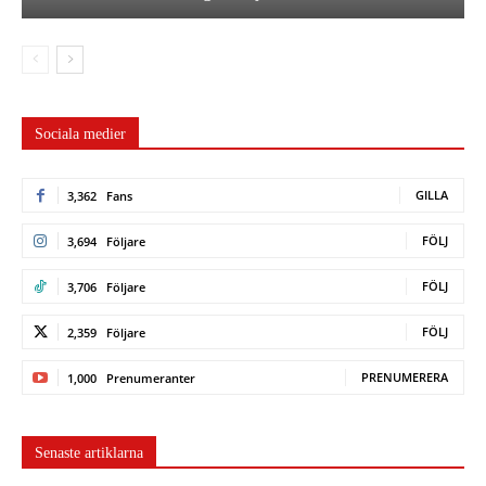
Sociala medier
GILLA
3,362
Fans
FÖLJ
3,694
Följare
FÖLJ
3,706
Följare
FÖLJ
2,359
Följare
PRENUMERERA
1,000
Prenumeranter
Senaste artiklarna