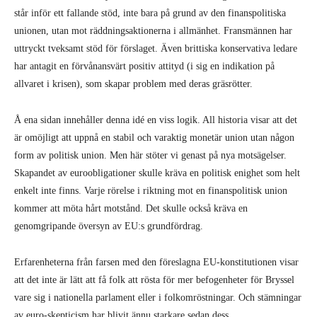
står inför ett fallande stöd, inte bara på grund av den finanspolitiska
unionen, utan mot räddningsaktionerna i allmänhet. Fransmännen har
uttryckt tveksamt stöd för förslaget. Även brittiska konservativa ledare
har antagit en förvånansvärt positiv attityd (i sig en indikation på
allvaret i krisen), som skapar problem med deras gräsrötter.
Å ena sidan innehåller denna idé en viss logik. All historia visar att det
är omöjligt att uppnå en stabil och varaktig monetär union utan någon
form av politisk union. Men här stöter vi genast på nya motsägelser.
Skapandet av euroobligationer skulle kräva en politisk enighet som helt
enkelt inte finns. Varje rörelse i riktning mot en finanspolitisk union
kommer att möta hårt motstånd. Det skulle också kräva en
genomgripande översyn av EU:s grundfördrag.
Erfarenheterna från farsen med den föreslagna EU-konstitutionen visar
att det inte är lätt att få folk att rösta för mer befogenheter för Bryssel
vare sig i nationella parlament eller i folkomröstningar. Och stämningar
av euro-skepticism har blivit ännu starkare sedan dess.