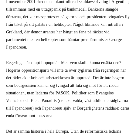
I november 2001 skedde en okontrollerad skuldavskrivning i Argentina,
tillsammans med en uttagspanik på bankmedel. Bankerna stängde
dörrarna, det var massprotester på gatorna och presidenten tvingades fly
från taket på sitt palats i en helikopter. Något liknande kan inträffa i
Grekland, där demonstranter har hängt en fana på räcket vid
parlamentet med en helikopter som hämtar premiärminister George
Papandreou.
Regeringen är djupt impopulär. Men vem skulle kunna ersätta den?
Högerns oppositionsparti vill inte ta över tyglarna från regeringen när
det råder akut kris och arbetarklassen är uppretad. Det är inte högern
som bourgeoisien känner sig tvingad att luta sig mot för att rädda
situationen, utan ledarna för PASOK. Politiker som Evangelos
Venizelos och Elena Panaritis (de icke-valda, väst-utbildade rådgivarna
till Papandreou) och Papandreou själv är Borgerlighetens räddare: deras
enda försvar mot massorna.
Det är samma historia i hela Europa. Utan de reformistiska ledarna