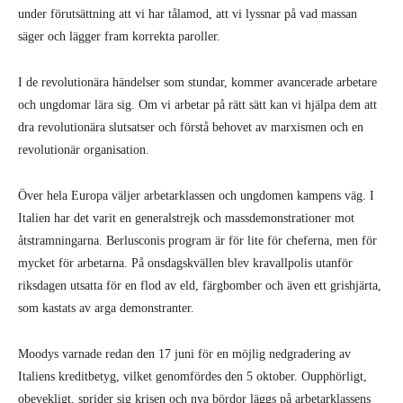
under förutsättning att vi har tålamod, att vi lyssnar på vad massan
säger och lägger fram korrekta paroller.
I de revolutionära händelser som stundar, kommer avancerade arbetare
och ungdomar lära sig. Om vi arbetar på rätt sätt kan vi hjälpa dem att
dra revolutionära slutsatser och förstå behovet av marxismen och en
revolutionär organisation.
Över hela Europa väljer arbetarklassen och ungdomen kampens väg. I
Italien har det varit en generalstrejk och massdemonstrationer mot
åtstramningarna. Berlusconis program är för lite för cheferna, men för
mycket för arbetarna. På onsdagskvällen blev kravallpolis utanför
riksdagen utsatta för en flod av eld, färgbomber och även ett grishjärta,
som kastats av arga demonstranter.
Moodys varnade redan den 17 juni för en möjlig nedgradering av
Italiens kreditbetyg, vilket genomfördes den 5 oktober. Oupphörligt,
obevekligt, sprider sig krisen och nya bördor läggs på arbetarklassens