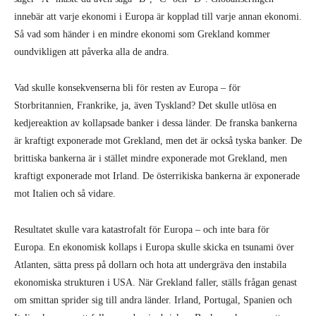
innebär att varje ekonomi i Europa är kopplad till varje annan ekonomi.
Så vad som händer i en mindre ekonomi som Grekland kommer
oundvikligen att påverka alla de andra.
Vad skulle konsekvenserna bli för resten av Europa – för
Storbritannien, Frankrike, ja, även Tyskland? Det skulle utlösa en
kedjereaktion av kollapsade banker i dessa länder. De franska bankerna
är kraftigt exponerade mot Grekland, men det är också tyska banker. De
brittiska bankerna är i stället mindre exponerade mot Grekland, men
kraftigt exponerade mot Irland. De österrikiska bankerna är exponerade
mot Italien och så vidare.
Resultatet skulle vara katastrofalt för Europa – och inte bara för
Europa. En ekonomisk kollaps i Europa skulle skicka en tsunami över
Atlanten, sätta press på dollarn och hota att undergräva den instabila
ekonomiska strukturen i USA. När Grekland faller, ställs frågan genast
om smittan sprider sig till andra länder. Irland, Portugal, Spanien och