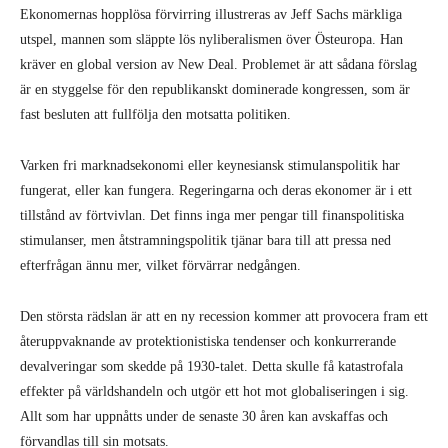
Ekonomernas hopplösa förvirring illustreras av Jeff Sachs märkliga
utspel, mannen som släppte lös nyliberalismen över Östeuropa. Han
kräver en global version av New Deal. Problemet är att sådana förslag
är en styggelse för den republikanskt dominerade kongressen, som är
fast besluten att fullfölja den motsatta politiken.
Varken fri marknadsekonomi eller keynesiansk stimulanspolitik har
fungerat, eller kan fungera. Regeringarna och deras ekonomer är i ett
tillstånd av förtvivlan. Det finns inga mer pengar till finanspolitiska
stimulanser, men åtstramningspolitik tjänar bara till att pressa ned
efterfrågan ännu mer, vilket förvärrar nedgången.
Den största rädslan är att en ny recession kommer att provocera fram ett
återuppvaknande av protektionistiska tendenser och konkurrerande
devalveringar som skedde på 1930-talet. Detta skulle få katastrofala
effekter på världshandeln och utgör ett hot mot globaliseringen i sig.
Allt som har uppnåtts under de senaste 30 åren kan avskaffas och
förvandlas till sin motsats.