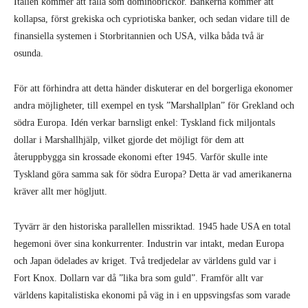
Italien kommer att falla som dominobrickor. Bankerna kommer att
kollapsa, först grekiska och cypriotiska banker, och sedan vidare till de
finansiella systemen i Storbritannien och USA, vilka båda två är
osunda.
För att förhindra att detta händer diskuterar en del borgerliga ekonomer
andra möjligheter, till exempel en tysk ”Marshallplan” för Grekland och
södra Europa. Idén verkar barnsligt enkel: Tyskland fick miljontals
dollar i Marshallhjälp, vilket gjorde det möjligt för dem att
återuppbygga sin krossade ekonomi efter 1945. Varför skulle inte
Tyskland göra samma sak för södra Europa? Detta är vad amerikanerna
kräver allt mer högljutt.
Tyvärr är den historiska parallellen missriktad. 1945 hade USA en total
hegemoni över sina konkurrenter. Industrin var intakt, medan Europa
och Japan ödelades av kriget. Två tredjedelar av världens guld var i
Fort Knox. Dollarn var då ”lika bra som guld”. Framför allt var
världens kapitalistiska ekonomi på väg in i en uppsvingsfas som varade