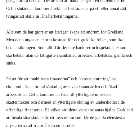
pengar än så behövs. Det är som att hälla pengar i en bottenlös brunn.
Och i slutändan kommer Grekland fortfarande, på ett eller annat sätt,
tvingas att ställa in låneåterbetalningarna.
Allt som de har gjort är att återigen skapa ett andrum för Grekland.
Men detta utgör en enorm kostnad för det grekiska folket, som ska
betala räkningen. Som alltid är det inte bankirer och spekulanter som
ska betala, utan de fattigaste i samhället: arbetare, arbetslösa, gamla och
sjuka.
Priset för att ”stabilisera finanserna” och ”omstrukturering” av
ekonomin är en brutal sänkning av levnadsstandarden och ökad
arbetslöshet. Detta kommer att leda till ytterligare minskade
skatteintäkter och därmed en ytterligare ökning av underskottet i de
offentliga finanserna. På vilket sätt detta vansinne antas hjälpa Grekland
att betala sina skulder är ett mysterium som får de gamla eleusinska
mysterierna att framstå som en barnlek.