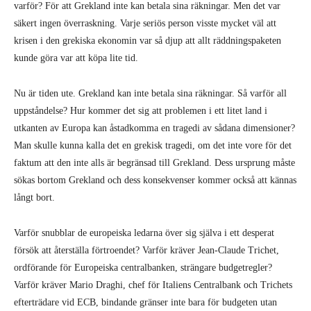
varför? För att Grekland inte kan betala sina räkningar. Men det var
säkert ingen överraskning. Varje seriös person visste mycket väl att
krisen i den grekiska ekonomin var så djup att allt räddningspaketen
kunde göra var att köpa lite tid.
Nu är tiden ute. Grekland kan inte betala sina räkningar. Så varför all
uppståndelse? Hur kommer det sig att problemen i ett litet land i
utkanten av Europa kan åstadkomma en tragedi av sådana dimensioner?
Man skulle kunna kalla det en grekisk tragedi, om det inte vore för det
faktum att den inte alls är begränsad till Grekland. Dess ursprung måste
sökas bortom Grekland och dess konsekvenser kommer också att kännas
långt bort.
Varför snubblar de europeiska ledarna över sig själva i ett desperat
försök att återställa förtroendet? Varför kräver Jean-Claude Trichet,
ordförande för Europeiska centralbanken, strängare budgetregler?
Varför kräver Mario Draghi, chef för Italiens Centralbank och Trichets
efterträdare vid ECB, bindande gränser inte bara för budgeten utan