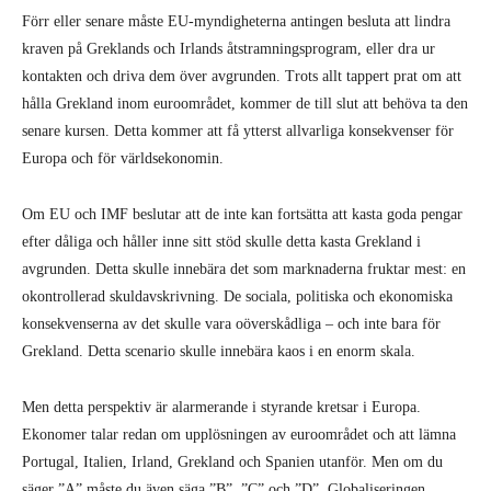
Förr eller senare måste EU-myndigheterna antingen besluta att lindra
kraven på Greklands och Irlands åtstramningsprogram, eller dra ur
kontakten och driva dem över avgrunden. Trots allt tappert prat om att
hålla Grekland inom euroområdet, kommer de till slut att behöva ta den
senare kursen. Detta kommer att få ytterst allvarliga konsekvenser för
Europa och för världsekonomin.
Om EU och IMF beslutar att de inte kan fortsätta att kasta goda pengar
efter dåliga och håller inne sitt stöd skulle detta kasta Grekland i
avgrunden. Detta skulle innebära det som marknaderna fruktar mest: en
okontrollerad skuldavskrivning. De sociala, politiska och ekonomiska
konsekvenserna av det skulle vara oöverskådliga – och inte bara för
Grekland. Detta scenario skulle innebära kaos i en enorm skala.
Men detta perspektiv är alarmerande i styrande kretsar i Europa.
Ekonomer talar redan om upplösningen av euroområdet och att lämna
Portugal, Italien, Irland, Grekland och Spanien utanför. Men om du
säger ”A” måste du även säga ”B”, ”C” och ”D”. Globaliseringen