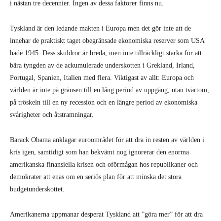
i nästan tre decennier. Ingen av dessa faktorer finns nu.
Tyskland är den ledande makten i Europa men det gör inte att de
innehar de praktiskt taget obegränsade ekonomiska reserver som USA
hade 1945. Dess skuldror är breda, men inte tillräckligt starka för att
bära tyngden av de ackumulerade underskotten i Grekland, Irland,
Portugal, Spanien, Italien med flera. Viktigast av allt: Europa och
världen är inte på gränsen till en lång period av uppgång, utan tvärtom,
på tröskeln till en ny recession och en längre period av ekonomiska
svårigheter och åtstramningar.
Barack Obama anklagar euroområdet för att dra in resten av världen i
kris igen, samtidigt som han bekvämt nog ignorerar den enorma
amerikanska finansiella krisen och oförmågan hos republikaner och
demokrater att enas om en seriös plan för att minska det stora
budgetunderskottet.
Amerikanerna uppmanar desperat Tyskland att ”göra mer” för att dra