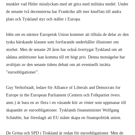
muskler vad Hitler misslyckats med att göra med militära medel. Under
de senaste två decennierna har Frankrike allt mer knuffats till andra
plats och Tyskland styr och ställer i Europa.
Idén om en närmre Europeisk Union kommer att tilltala de delar av den
tyska härskande klassen som fortfarande underhåller illusioner om
storhet. Men de senaste 20 åren har också övertygat Tyskland om att
sådana ambitioner kan komma till ett högt pris. Denna motsägelse har
avslöjats av den senaste tidens debatt om att eventuellt inrätta
”euroobligationer”.
Guy Verhofstadt, ledare för Alliance of Liberals and Democrats for
Europe in the European Parliament (Centern och Folkpartiet övers.
anm.) är bara en av flera i en växande kör av röster som uppmanar till
skapandet av euroobligationer. Tysklands finansminister Wolfgang
Schäuble, har föreslagit att EU måste skapa en finanspolitisk union.
De Gröna och SPD i Tyskland är redan för euroobligationer. Men de