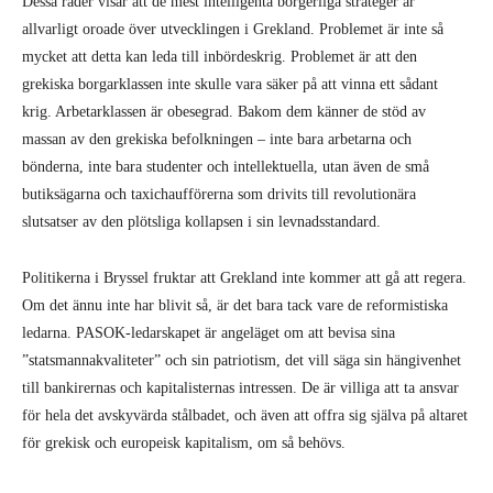
Dessa rader visar att de mest intelligenta borgerliga strateger är
allvarligt oroade över utvecklingen i Grekland. Problemet är inte så
mycket att detta kan leda till inbördeskrig. Problemet är att den
grekiska borgarklassen inte skulle vara säker på att vinna ett sådant
krig. Arbetarklassen är obesegrad. Bakom dem känner de stöd av
massan av den grekiska befolkningen – inte bara arbetarna och
bönderna, inte bara studenter och intellektuella, utan även de små
butiksägarna och taxichaufförerna som drivits till revolutionära
slutsatser av den plötsliga kollapsen i sin levnadsstandard.
Politikerna i Bryssel fruktar att Grekland inte kommer att gå att regera.
Om det ännu inte har blivit så, är det bara tack vare de reformistiska
ledarna. PASOK-ledarskapet är angeläget om att bevisa sina
”statsmannakvaliteter” och sin patriotism, det vill säga sin hängivenhet
till bankirernas och kapitalisternas intressen. De är villiga att ta ansvar
för hela det avskyvärda stålbadet, och även att offra sig själva på altaret
för grekisk och europeisk kapitalism, om så behövs.