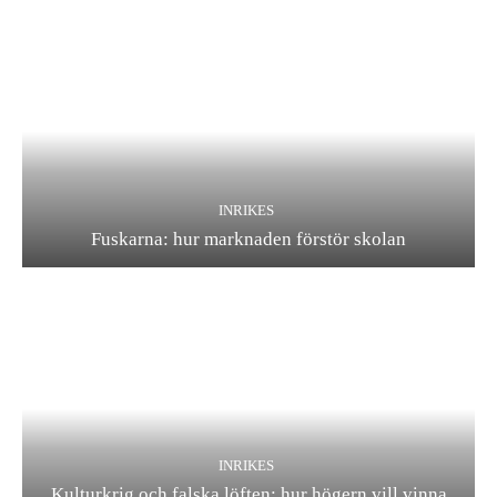
INRIKES
Fuskarna: hur marknaden förstör skolan
INRIKES
Kulturkrig och falska löften: hur högern vill vinna