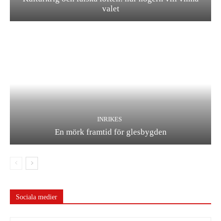
valet
INRIKES
En mörk framtid för glesbygden
Sociala medier