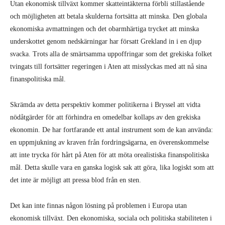
Utan ekonomisk tillväxt kommer skatteintäkterna förbli stillastående
och möjligheten att betala skulderna fortsätta att minska. Den globala
ekonomiska avmattningen och det obarmhärtiga trycket att minska
underskottet genom nedskärningar har försatt Grekland in i en djup
svacka. Trots alla de smärtsamma uppoffringar som det grekiska folket
tvingats till fortsätter regeringen i Aten att misslyckas med att nå sina
finanspolitiska mål.
Skrämda av detta perspektiv kommer politikerna i Bryssel att vidta
nödåtgärder för att förhindra en omedelbar kollaps av den grekiska
ekonomin. De har fortfarande ett antal instrument som de kan använda:
en uppmjukning av kraven från fordringsägarna, en överenskommelse
att inte trycka för hårt på Aten för att möta orealistiska finanspolitiska
mål. Detta skulle vara en ganska logisk sak att göra, lika logiskt som att
det inte är möjligt att pressa blod från en sten.
Det kan inte finnas någon lösning på problemen i Europa utan
ekonomisk tillväxt. Den ekonomiska, sociala och politiska stabiliteten i