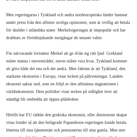
Men regeringarna i Tyskland och andra nordeuropeiska länder hamnar
under press från den alltmer oroliga opinionen, som är ovillig att betala
för skulder i utländska stater. Merkelregeringen är impopulär och har
drabbats av förödmjukande motgångar de senaste valen.
För närvarande fortsätter Merkel att ge ifrån sig rätt ljud: Grekland
måste stanna i euroområdet, euron måste vara kvar, Tyskland kommer
att göra både det ena och det andra. Men faktum är att Tyskland, den
starkaste ekonomin i Europa, visar tecken på påfrestningar. Landets
ekonomi saktar ned, som en följd av den allmänna stagnationen i
världsekonomin. Dess politiker visar tecken på otålighet över att
ständigt bli ombedda att öppna plånboken.
Hittills har EU räddat den grekiska ekonomin, eller åtminstone skapat
vissa fonder så att den belägrade Papandreou-regeringen kunde betala
lönerna till sina tjänstemän och pensionerna till sina gamla. Men mer