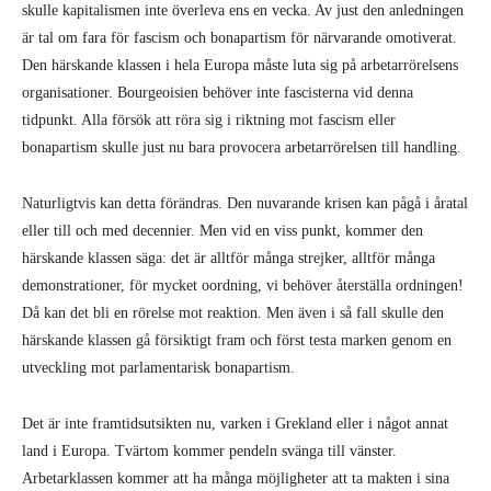
skulle kapitalismen inte överleva ens en vecka. Av just den anledningen
är tal om fara för fascism och bonapartism för närvarande omotiverat.
Den härskande klassen i hela Europa måste luta sig på arbetarrörelsens
organisationer. Bourgeoisien behöver inte fascisterna vid denna
tidpunkt. Alla försök att röra sig i riktning mot fascism eller
bonapartism skulle just nu bara provocera arbetarrörelsen till handling.
Naturligtvis kan detta förändras. Den nuvarande krisen kan pågå i åratal
eller till och med decennier. Men vid en viss punkt, kommer den
härskande klassen säga: det är alltför många strejker, alltför många
demonstrationer, för mycket oordning, vi behöver återställa ordningen!
Då kan det bli en rörelse mot reaktion. Men även i så fall skulle den
härskande klassen gå försiktigt fram och först testa marken genom en
utveckling mot parlamentarisk bonapartism.
Det är inte framtidsutsikten nu, varken i Grekland eller i något annat
land i Europa. Tvärtom kommer pendeln svänga till vänster.
Arbetarklassen kommer att ha många möjligheter att ta makten i sina