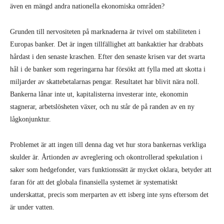
även en mängd andra nationella ekonomiska områden?
Grunden till nervositeten på marknaderna är tvivel om stabiliteten i
Europas banker. Det är ingen tillfällighet att bankaktier har drabbats
hårdast i den senaste kraschen. Efter den senaste krisen var det svarta
hål i de banker som regeringarna har försökt att fylla med att skotta i
miljarder av skattebetalarnas pengar. Resultatet har blivit nära noll.
Bankerna lånar inte ut, kapitalisterna investerar inte, ekonomin
stagnerar, arbetslösheten växer, och nu står de på randen av en ny
lågkonjunktur.
Problemet är att ingen till denna dag vet hur stora bankernas verkliga
skulder är. Årtionden av avreglering och okontrollerad spekulation i
saker som hedgefonder, vars funktionssätt är mycket oklara, betyder att
faran för att det globala finansiella systemet är systematiskt
underskattat, precis som merparten av ett isberg inte syns eftersom det
är under vatten.