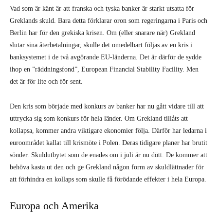
Vad som är känt är att franska och tyska banker är starkt utsatta för
Greklands skuld. Bara detta förklarar oron som regeringarna i Paris och
Berlin har för den grekiska krisen. Om (eller snarare när) Grekland
slutar sina återbetalningar, skulle det omedelbart följas av en kris i
banksystemet i de två avgörande EU-länderna. Det är därför de sydde
ihop en ”räddningsfond”, European Financial Stability Facility. Men
det är för lite och för sent.
Den kris som började med konkurs av banker har nu gått vidare till att
uttrycka sig som konkurs för hela länder. Om Grekland tillåts att
kollapsa, kommer andra viktigare ekonomier följa. Därför har ledarna i
euroområdet kallat till krismöte i Polen. Deras tidigare planer har brutit
sönder. Skuldutbytet som de enades om i juli är nu dött. De kommer att
behöva kasta ut den och ge Grekland någon form av skuldlättnader för
att förhindra en kollaps som skulle få förödande effekter i hela Europa.
Europa och Amerika