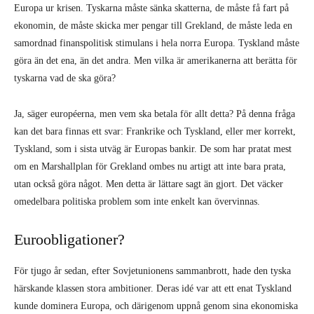
Europa ur krisen. Tyskarna måste sänka skatterna, de måste få fart på
ekonomin, de måste skicka mer pengar till Grekland, de måste leda en
samordnad finanspolitisk stimulans i hela norra Europa. Tyskland måste
göra än det ena, än det andra. Men vilka är amerikanerna att berätta för
tyskarna vad de ska göra?
Ja, säger européerna, men vem ska betala för allt detta? På denna fråga
kan det bara finnas ett svar: Frankrike och Tyskland, eller mer korrekt,
Tyskland, som i sista utväg är Europas bankir. De som har pratat mest
om en Marshallplan för Grekland ombes nu artigt att inte bara prata,
utan också göra något. Men detta är lättare sagt än gjort. Det väcker
omedelbara politiska problem som inte enkelt kan övervinnas.
Euroobligationer?
För tjugo år sedan, efter Sovjetunionens sammanbrott, hade den tyska
härskande klassen stora ambitioner. Deras idé var att ett enat Tyskland
kunde dominera Europa, och därigenom uppnå genom sina ekonomiska