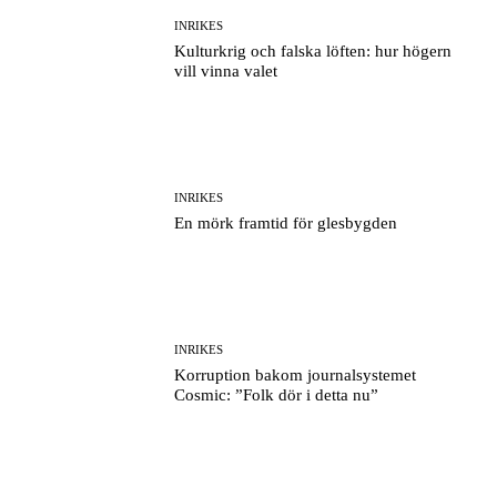
INRIKES
Kulturkrig och falska löften: hur högern
vill vinna valet
INRIKES
En mörk framtid för glesbygden
INRIKES
Korruption bakom journalsystemet
Cosmic: ”Folk dör i detta nu”