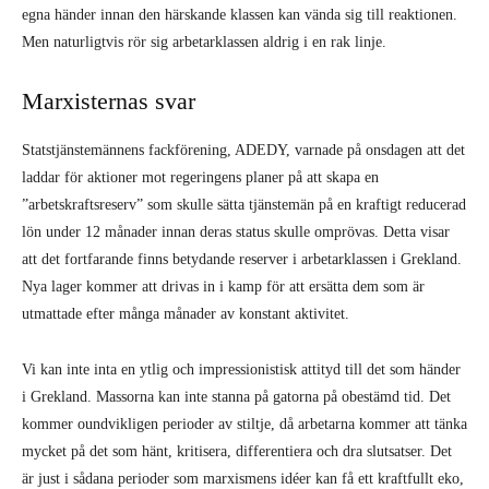
egna händer innan den härskande klassen kan vända sig till reaktionen.
Men naturligtvis rör sig arbetarklassen aldrig i en rak linje.
Marxisternas svar
Statstjänstemännens fackförening, ADEDY, varnade på onsdagen att det
laddar för aktioner mot regeringens planer på att skapa en
”arbetskraftsreserv” som skulle sätta tjänstemän på en kraftigt reducerad
lön under 12 månader innan deras status skulle omprövas. Detta visar
att det fortfarande finns betydande reserver i arbetarklassen i Grekland.
Nya lager kommer att drivas in i kamp för att ersätta dem som är
utmattade efter många månader av konstant aktivitet.
Vi kan inte inta en ytlig och impressionistisk attityd till det som händer
i Grekland. Massorna kan inte stanna på gatorna på obestämd tid. Det
kommer oundvikligen perioder av stiltje, då arbetarna kommer att tänka
mycket på det som hänt, kritisera, differentiera och dra slutsatser. Det
är just i sådana perioder som marxismens idéer kan få ett kraftfullt eko,