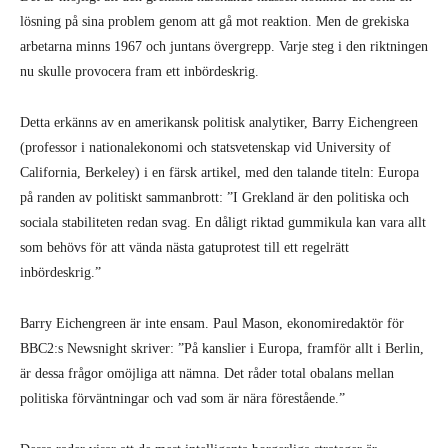
lösning på sina problem genom att gå mot reaktion. Men de grekiska
arbetarna minns 1967 och juntans övergrepp. Varje steg i den riktningen
nu skulle provocera fram ett inbördeskrig.
Detta erkänns av en amerikansk politisk analytiker, Barry Eichengreen
(professor i nationalekonomi och statsvetenskap vid University of
California, Berkeley) i en färsk artikel, med den talande titeln: Europa
på randen av politiskt sammanbrott: ”I Grekland är den politiska och
sociala stabiliteten redan svag. En dåligt riktad gummikula kan vara allt
som behövs för att vända nästa gatuprotest till ett regelrätt
inbördeskrig.”
Barry Eichengreen är inte ensam. Paul Mason, ekonomiredaktör för
BBC2:s Newsnight skriver: ”På kanslier i Europa, framför allt i Berlin,
är dessa frågor omöjliga att nämna. Det råder total obalans mellan
politiska förväntningar och vad som är nära förestående.”