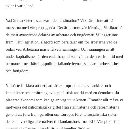
axlar i varje land.
Vad är marxisternas ansvar i denna situation? Vi strävar inte att nå
massorna med vår propaganda. Det är bortom vår förmåga. Vi siktar på
de mest avancerade delarna av arbetare och ungdomar. Vi lägger inte
fram ”lätt” agitation, slagord som bara talar om för arbetarna vad de
redan vet. Arbetarna måste få veta sanningen. Och sanningen är att
under kapitalismen är den enda framtid som väntar dem en framtid med
permanent nedskärningspolitik, fallande levnadsstandard, arbetslöshet
och fattigdom.
Vi måste förklara att det bara är expropriationen av bankirer och
kapitalister och ersättning av kapitalistisk anarki med en demokratiskt
planerad ekonomi som kan ge en väg ut ur krisen. Framför allt måste vi
motverka det nationalistiska giftet från stalinisterna och reformisterna
genom att föra fram parollen om Europas förenta socialistiska stater,
det enda verkliga alternativet till konkursbossarnas EU. Vår plikt, för
att använda Lenins uttryck, är att tålmodigt förklara.