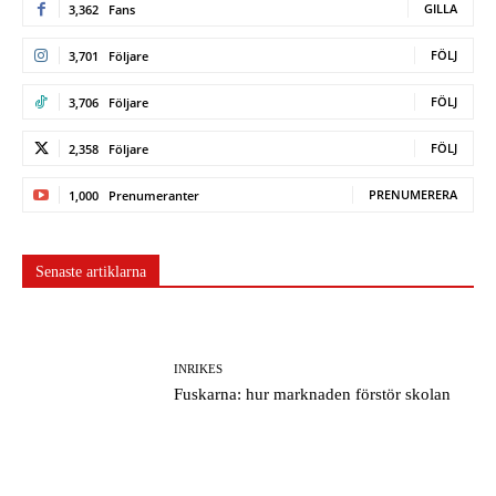
GILLA
3,362
Fans
FÖLJ
3,701
Följare
FÖLJ
3,706
Följare
FÖLJ
2,358
Följare
PRENUMERERA
1,000
Prenumeranter
Senaste artiklarna
INRIKES
Fuskarna: hur marknaden förstör skolan