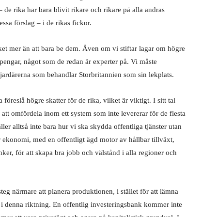
 – de rika har bara blivit rikare och rikare på alla andras
ssa förslag – i de rikas fickor.
t mer än att bara be dem. Även om vi stiftar lagar om högre
 pengar, något som de redan är experter på. Vi måste
ardärerna som behandlar Storbritannien som sin lekplats.
reslå högre skatter för de rika, vilket är viktigt. I sitt tal
att omfördela inom ett system som inte levererar för de flesta
er alltså inte bara hur vi ska skydda offentliga tjänster utan
 ekonomi, med en offentligt ägd motor av hållbar tillväxt,
ker, för att skapa bra jobb och välstånd i alla regioner och
t steg närmare att planera produktionen, i stället för att lämna
eg i denna riktning. En offentlig investeringsbank kommer inte