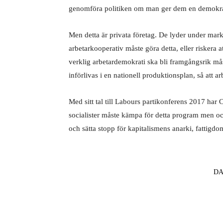
genomföra politiken om man ger dem en demokrat
Men detta är privata företag. De lyder under mar
arbetarkooperativ måste göra detta, eller riskera at
verklig arbetardemokrati ska bli framgångsrik mås
införlivas i en nationell produktionsplan, så att a
Med sitt tal till Labours partikonferens 2017 har 
socialister måste kämpa för detta program men ock
och sätta stopp för kapitalismens anarki, fattigdo
DA