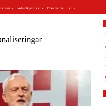
sk teori
Video & podcast
Prenumerera
Butik
naliseringar