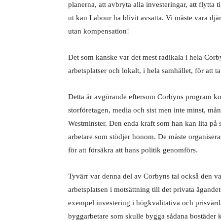
planerna, att avbryta alla investeringar, att flytta
ut kan Labour ha blivit avsatta. Vi måste vara dj
utan kompensation!
Det som kanske var det mest radikala i hela Corby
arbetsplatser och lokalt, i hela samhället, för att
Detta är avgörande eftersom Corbyns program k
storföretagen, media och sist men inte minst, må
Westminster. Den enda kraft som han kan lita på
arbetare som stödjer honom. De måste organiseras d
för att försäkra att hans politik genomförs.
Tyvärr var denna del av Corbyns tal också den va
arbetsplatsen i motsättning till det privata ägand
exempel investering i högkvalitativa och prisvärda
byggarbetare som skulle bygga sådana bostäder kom