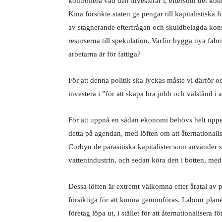
kontrollera vad den investerar i, eftersom det kom
Kina försökte staten ge pengar till kapitalistiska fö
av stagnerande efterfrågan och skuldbelagda kon
resurserna till spekulation. Varför bygga nya fabr
arbetarna är för fattiga?
För att denna politik ska lyckas måste vi därfö
investera i ”för att skapa bra jobb och välstånd i 
För att uppnå en sådan ekonomi behövs helt uppenb
detta på agendan, med löften om att åternationali
Corbyn de parasitiska kapitalister som använder sitt
vattenindustrin, och sedan köra den i botten, med
Dessa löften är extremt välkomna efter åratal av 
försiktiga för att kunna genomföras. Labour planer
företag löpa ut, i stället för att åternationalisera 