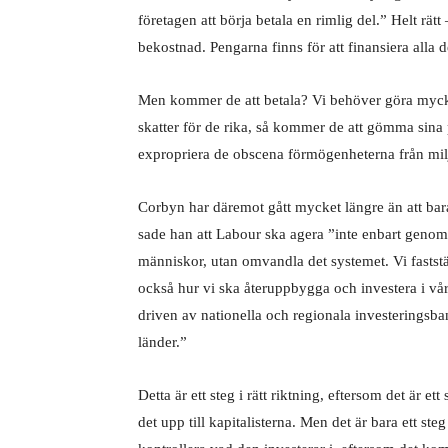
företagen att börja betala en rimlig del.” Helt rätt
bekostnad. Pengarna finns för att finansiera alla de
Men kommer de att betala? Vi behöver göra mycke
skatter för de rika, så kommer de att gömma sina
expropriera de obscena förmögenheterna från milj
Corbyn har däremot gått mycket längre än att bara fö
sade han att Labour ska agera ”inte enbart genom 
människor, utan omvandla det systemet. Vi fastställ
också hur vi ska återuppbygga och investera i vår
driven av nationella och regionala investeringsban
länder.”
Detta är ett steg i rätt riktning, eftersom det är et
det upp till kapitalisterna. Men det är bara ett st