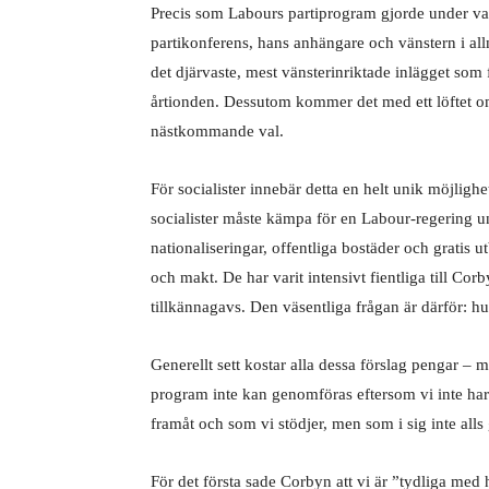
Precis som Labours partiprogram gjorde under val
partikonferens, hans anhängare och vänstern i all
det djärvaste, mest vänsterinriktade inlägget som f
årtionden. Dessutom kommer det med ett löftet om
nästkommande val.
För socialister innebär detta en helt unik möjlighe
socialister måste kämpa för en Labour-regering
nationaliseringar, offentliga bostäder och gratis u
och makt. De har varit intensivt fientliga till Co
tillkännagavs. Den väsentliga frågan är därför: hur
Generellt sett kostar alla dessa förslag pengar –
program inte kan genomföras eftersom vi inte har
framåt och som vi stödjer, men som i sig inte alls g
För det första sade Corbyn att vi är ”tydliga med h