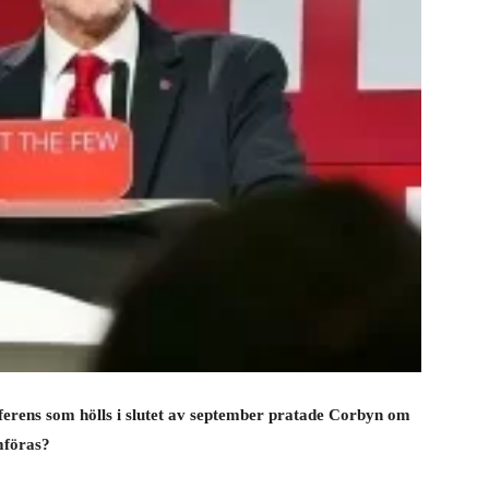
onferens som hölls i slutet av september pratade Corbyn om
mföras?