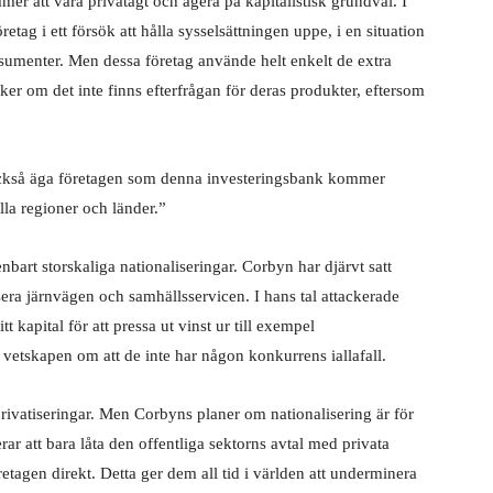
mer att vara privatägt och agera på kapitalistisk grundval. I
retag i ett försök att hålla sysselsättningen uppe, i en situation
sumenter. Men dessa företag använde helt enkelt de extra
iker om det inte finns efterfrågan för deras produkter, eftersom
r också äga företagen som denna investeringsbank kommer
alla regioner och länder.”
art storskaliga nationaliseringar. Corbyn har djärvt satt
sera järnvägen och samhällsservicen. I hans tal attackerade
 kapital för att pressa ut vinst ur till exempel
 vetskapen om att de inte har någon konkurrens iallafall.
privatiseringar. Men Corbyns planer om nationalisering är för
ar att bara låta den offentliga sektorns avtal med privata
företagen direkt. Detta ger dem all tid i världen att underminera