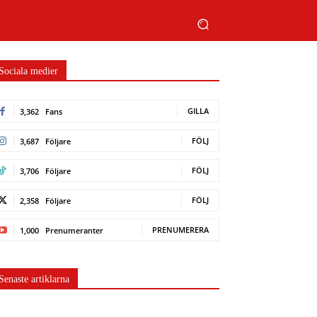
Sociala medier
GILLA
3,362
Fans
FÖLJ
3,687
Följare
FÖLJ
3,706
Följare
FÖLJ
2,358
Följare
PRENUMERERA
1,000
Prenumeranter
Senaste artiklarna