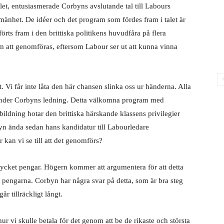
et, entusiasmerade Corbyns avslutande tal till Labours
mänhet. De idéer och det program som fördes fram i talet är
örts fram i den brittiska politikens huvudfåra på flera
 att genomföras, eftersom Labour ser ut att kunna vinna
t. Vi får inte låta den här chansen slinka oss ur händerna. Alla
 under Corbyns ledning. Detta välkomna program med
tbildning hotar den brittiska härskande klassens privilegier
rbyn ända sedan hans kandidatur till Labourledare
 kan vi se till att det genomförs?
 mycket pengar. Högern kommer att argumentera för att detta
 pengarna. Corbyn har några svar på detta, som är bra steg
år tillräckligt långt.
ur vi skulle betala för det genom att be de rikaste och största