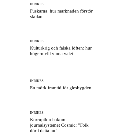
INRIKES
Fuskarna: hur marknaden förstör
skolan
INRIKES
Kulturkrig och falska löften: hur
högern vill vinna valet
INRIKES
En mörk framtid för glesbygden
INRIKES
Korruption bakom
journalsystemet Cosmic: ”Folk
dör i detta nu”