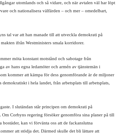
 tillgångar utomlands och så vidare, och när avtalen väl har löpt
ärvare och nationalisera välfärden – och mer – omedelbart,
ns tal var att han manade till att utveckla demokrati på
 ta makten ifrån Westministers smala korridorer.
ommer möta konstant motstånd och sabotage från
nga av hans egna ledamöter och armén av tjänstemän i
 som kommer att kämpa för dess genomförande är de miljoner
emokratiskt i hela landet, från arbetsplats till arbetsplats,
gaste. I slutändan står principen om demokrati på
et. Om Corbyns regering försöker genomföra sina planer på till
 bostäder, kan vi förvänta oss att de fackanslutna
mer att stödja det. Därmed skulle det bli lättare att