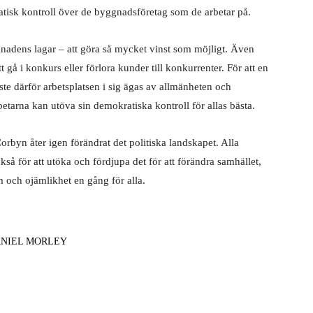
isk kontroll över de byggnadsföretag som de arbetar på.
knadens lagar – att göra så mycket vinst som möjligt. Även
t gå i konkurs eller förlora kunder till konkurrenter. För att en
te därför arbetsplatsen i sig ägas av allmänheten och
rbetarna kan utöva sin demokratiska kontroll för allas bästa.
Corbyn åter igen förändrat det politiska landskapet. Alla
så för att utöka och fördjupa det för att förändra samhället,
m och ojämlikhet en gång för alla.
NIEL MORLEY