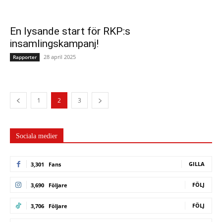
En lysande start för RKP:s
insamlingskampanj!
28 april 2025
Rapporter
1
2
3
Sociala medier
GILLA
3,301
Fans
FÖLJ
3,690
Följare
FÖLJ
3,706
Följare