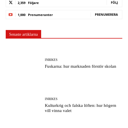
FÖLJ
2,359
Följare
PRENUMERERA
1,000
Prenumeranter
Senaste artiklarna
INRIKES
Fuskarna: hur marknaden förstör skolan
INRIKES
Kulturkrig och falska löften: hur högern
vill vinna valet