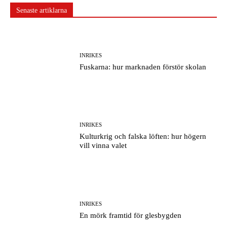
Senaste artiklarna
INRIKES
Fuskarna: hur marknaden förstör skolan
INRIKES
Kulturkrig och falska löften: hur högern
vill vinna valet
INRIKES
En mörk framtid för glesbygden