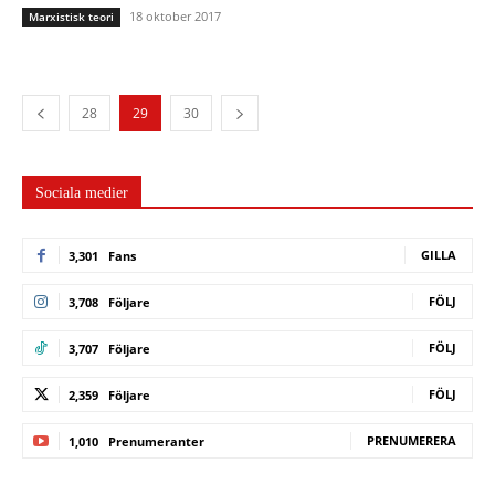
18 oktober 2017
Marxistisk teori
28
29
30
Sociala medier
GILLA
3,301
Fans
FÖLJ
3,708
Följare
FÖLJ
3,707
Följare
FÖLJ
2,359
Följare
PRENUMERERA
1,010
Prenumeranter