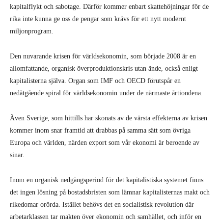
kapitalflykt och sabotage. Därför kommer enbart skattehöjningar för de
rika inte kunna ge oss de pengar som krävs för ett nytt modernt
miljonprogram.
Den nuvarande krisen för världsekonomin, som började 2008 är en
allomfattande, organisk överproduktionskris utan ände, också enligt
kapitalisterna själva. Organ som IMF och OECD förutspår en
nedåtgående spiral för världsekonomin under de närmaste årtiondena.
Även Sverige, som hittills har skonats av de värsta effekterna av krisen
kommer inom snar framtid att drabbas på samma sätt som övriga
Europa och världen, närden export som vår ekonomi är beroende av
sinar.
Inom en organisk nedgångsperiod för det kapitalistiska systemet finns
det ingen lösning på bostadsbristen som lämnar kapitalisternas makt och
rikedomar orörda. Istället behövs det en socialistisk revolution där
arbetarklassen tar makten över ekonomin och samhället, och inför en