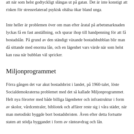
att när som helst godtyckligt slängas ut på gatan. Det är inte konstigt att
risken för stressrelaterad psykisk ohälsa ökar bland unga.
Inte heller är problemen över om man efter åratal på arbetsmarknaden
lyckas få en fast anställning, och sparar ihop till handpenning för att få
bostadslån. På grund av den ständigt växande bostadsbubblan blir man
då sittande med enorma lån, och en lägenhet vars värde när som helst
kan rasa när bubblan väl spricker.
Miljonprogrammet
Förra gången det var akut bostadsbrist i landet, på 1960-talet, löste
Socialdemokraterna problemet med det så kallade Miljonprogrammet.
Helt nya förorter med både billiga lägenheter och infrastruktur i form
av skolor, vårdcentraler, bibliotek och affärer reste sig i våra städer, när
man metodiskt byggde bort bostadsbristen. Även efter detta fortsatte
staten att stödja byggandet i form av ränteavdrag och lån.