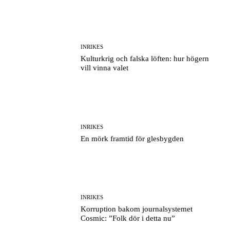
INRIKES
Kulturkrig och falska löften: hur högern
vill vinna valet
INRIKES
En mörk framtid för glesbygden
INRIKES
Korruption bakom journalsystemet
Cosmic: ”Folk dör i detta nu”