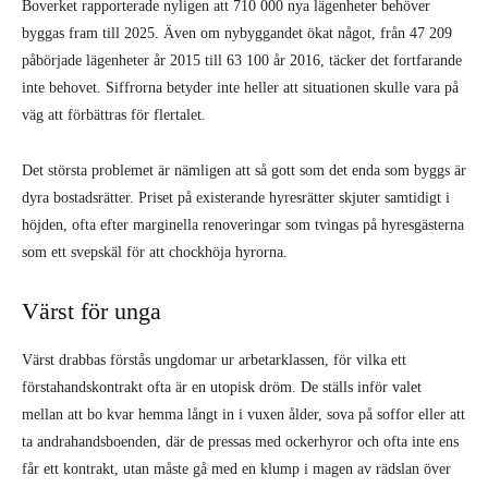
Boverket rapporterade nyligen att 710 000 nya lägenheter behöver
byggas fram till 2025. Även om nybyggandet ökat något, från 47 209
påbörjade lägenheter år 2015 till 63 100 år 2016, täcker det fortfarande
inte behovet. Siffrorna betyder inte heller att situationen skulle vara på
väg att förbättras för flertalet.
Det största problemet är nämligen att så gott som det enda som byggs är
dyra bostadsrätter. Priset på existerande hyresrätter skjuter samtidigt i
höjden, ofta efter marginella renoveringar som tvingas på hyresgästerna
som ett svepskäl för att chockhöja hyrorna.
Värst för unga
Värst drabbas förstås ungdomar ur arbetarklassen, för vilka ett
förstahandskontrakt ofta är en utopisk dröm. De ställs inför valet
mellan att bo kvar hemma långt in i vuxen ålder, sova på soffor eller att
ta andrahandsboenden, där de pressas med ockerhyror och ofta inte ens
får ett kontrakt, utan måste gå med en klump i magen av rädslan över