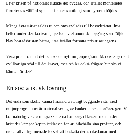
Efter krisen på nittiotalet slutade det byggas, och istället monterades
förorternas välfärd systematisk ner samtidigt som hyrorna höjdes.
Många hyresrätter såldes ut och omvandlades till bostadsrätter. Inte
heller under den kortvariga period av ekonomisk uppgång som följde
blev bostadsbristen bättre, utan istället fortsatte privatiseringarna.
Vissa pratar om att det behövs ett nytt miljonprogram. Marxister ger sitt
ovillkorliga stöd till det kravet, men ställer också frågan: hur ska vi
kämpa för det?
En socialistisk lösning
Det enda som skulle kunna finansiera statligt byggande i stil med
miljonprogrammet är nationalisering av bankerna och storföretagen. Vi
bör naturligtvis även höja skatterna för borgarklassen, men under
kristider kämpar kapitalistklassen för att bibehålla sina profiter, och
möter allvarligt menade försök att beskatta deras rikedomar med