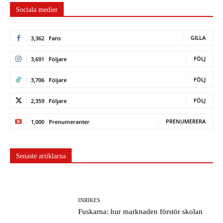
Sociala medier
GILLA
3,362
Fans
FÖLJ
3,691
Följare
FÖLJ
3,706
Följare
FÖLJ
2,359
Följare
PRENUMERERA
1,000
Prenumeranter
Senaste artiklarna
INRIKES
Fuskarna: hur marknaden förstör skolan