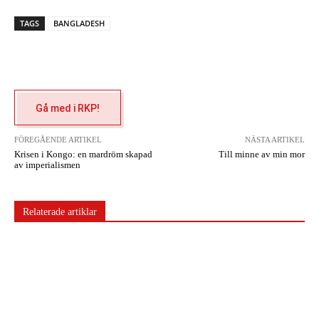
TAGS
BANGLADESH
Gå med i RKP!
FÖREGÅENDE ARTIKEL
NÄSTA ARTIKEL
Krisen i Kongo: en mardröm skapad
Till minne av min mor
av imperialismen
Relaterade artiklar