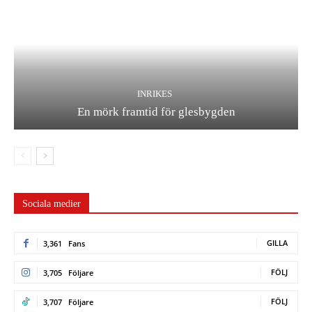
INRIKES
En mörk framtid för glesbygden
Sociala medier
GILLA
3,361
Fans
FÖLJ
3,705
Följare
FÖLJ
3,707
Följare