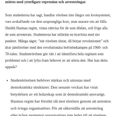
möttes med ytterligare repression och arresteringar.
Som studenterna har sagt, handlar rörelsen inte längre om kvotsystemet,
vars avskaffande var dess ursprungliga krav, utan snarare om att fälla
Sheikh Hasinas regim, vinna rättvisa för de som dödats, och frige alla
de som arresterats. Studenterna har utfärdat en kravlista med nio
punkter. Många säger, ”när rörelsen slutar, då börjar revolutionen” och
drar jämförelser med den revolutionära befrielsekampen på 1960- och
70-talen. Studentrörelsen gör rätt i att identifiera hela regimen som
problemet och i att lyfta fram behovet av att störta den. Hur kan detta
uppnås?
Studentrörelsen behöver stärkas och utrustas med
demokratiska strukturer. Den senaste veckan har visat
betydelsen av ett ledarskap som är demokratiskt ansvarigt.
Hasinas regim har försökt slå mot rörelsen genom att arrestera
och tvinga organisatörer. För att säkerställa att arrestering
eller tvång gentemot organisatörer inte leder till att rörelsen