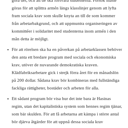
göra det, och att de ska försvara studenterna. Försök måste
göras för att splittra armén längs klasslinjer genom att lyfta
fram sociala krav som skulle knyta an till de som kommer
från arbetarbakgrund, och att uppmuntra organiseringen av
kommittéer i solidaritet med studenterna inom armén i den
mån detta är möjligt.
För att rörelsen ska ha en påverkan på arbetarklassen behöver
den anta ett bredare program med sociala och ekonomiska
krav, utöver de nuvarande demokratiska kraven.
Klädfabriksarbetare gick i strejk förra året för en månadslön
på 200 dollar. Sådana krav bör kombineras med fullständiga
fackliga rättigheter, bostäder och arbeten för alla.
Ett sådant program bör visa hur det inte bara är Hasinas
regim, utan det kapitalistiska system som hennes regim tjänar,
som bär skulden. För att få arbetarna att kämpa i större antal
bör djärva åtgärder för att uppnå dessa sociala krav