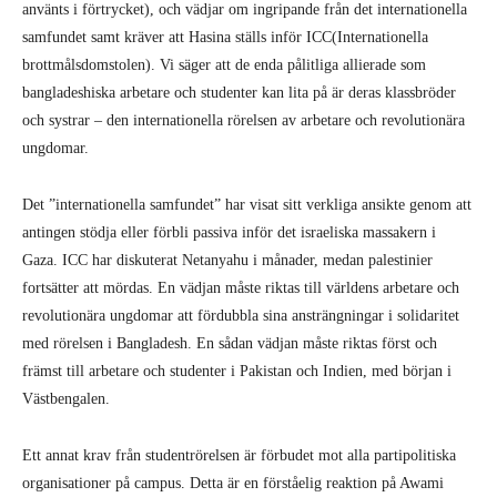
använts i förtrycket), och vädjar om ingripande från det internationella
samfundet samt kräver att Hasina ställs inför ICC(Internationella
brottmålsdomstolen). Vi säger att de enda pålitliga allierade som
bangladeshiska arbetare och studenter kan lita på är deras klassbröder
och systrar – den internationella rörelsen av arbetare och revolutionära
ungdomar.
Det ”internationella samfundet” har visat sitt verkliga ansikte genom att
antingen stödja eller förbli passiva inför det israeliska massakern i
Gaza. ICC har diskuterat Netanyahu i månader, medan palestinier
fortsätter att mördas. En vädjan måste riktas till världens arbetare och
revolutionära ungdomar att fördubbla sina ansträngningar i solidaritet
med rörelsen i Bangladesh. En sådan vädjan måste riktas först och
främst till arbetare och studenter i Pakistan och Indien, med början i
Västbengalen.
Ett annat krav från studentrörelsen är förbudet mot alla partipolitiska
organisationer på campus. Detta är en förståelig reaktion på Awami