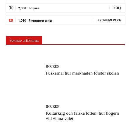
FÖLJ
2,358
Följare
PRENUMERERA
1,010
Prenumeranter
Senaste artiklarna
INRIKES
Fuskarna: hur marknaden förstör skolan
INRIKES
Kulturkrig och falska löften: hur högern
vill vinna valet