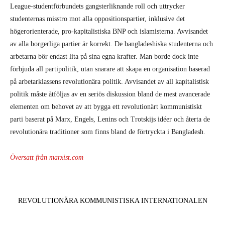
League-studentförbundets gangsterliknande roll och uttrycker
studenternas misstro mot alla oppositionspartier, inklusive det
högerorienterade, pro-kapitalistiska BNP och islamisterna. Avvisandet
av alla borgerliga partier är korrekt. De bangladeshiska studenterna och
arbetarna bör endast lita på sina egna krafter. Man borde dock inte
förbjuda all partipolitik, utan snarare att skapa en organisation baserad
på arbetarklassens revolutionära politik. Avvisandet av all kapitalistisk
politik måste åtföljas av en seriös diskussion bland de mest avancerade
elementen om behovet av att bygga ett revolutionärt kommunistiskt
parti baserat på Marx, Engels, Lenins och Trotskijs idéer och återta de
revolutionära traditioner som finns bland de förtryckta i Bangladesh.
Översatt från marxist.com
REVOLUTIONÄRA KOMMUNISTISKA INTERNATIONALEN