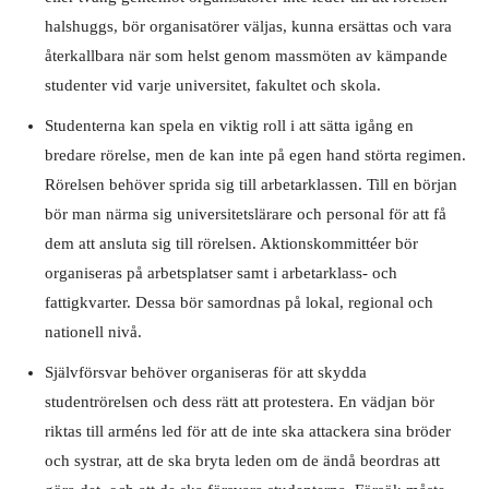
halshuggs, bör organisatörer väljas, kunna ersättas och vara
återkallbara när som helst genom massmöten av kämpande
studenter vid varje universitet, fakultet och skola.
Studenterna kan spela en viktig roll i att sätta igång en
bredare rörelse, men de kan inte på egen hand störta regimen.
Rörelsen behöver sprida sig till arbetarklassen. Till en början
bör man närma sig universitetslärare och personal för att få
dem att ansluta sig till rörelsen. Aktionskommittéer bör
organiseras på arbetsplatser samt i arbetarklass- och
fattigkvarter. Dessa bör samordnas på lokal, regional och
nationell nivå.
Självförsvar behöver organiseras för att skydda
studentrörelsen och dess rätt att protestera. En vädjan bör
riktas till arméns led för att de inte ska attackera sina bröder
och systrar, att de ska bryta leden om de ändå beordras att