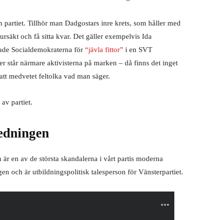
m partiet. Tillhör man Dadgostars inre krets, som håller med
rsäkt och få sitta kvar. Det gäller exempelvis Ida
llade Socialdemokraterna för
“jävla fittor”
i en SVT
er står närmare aktivisterna på marken – då finns det inget
tt medvetet feltolka vad man säger.
 av partiet.
ledningen
 är en av de största skandalerna i vårt partis moderna
agen och är utbildningspolitisk talesperson för Vänsterpartiet.