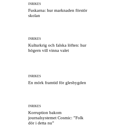
INRIKES
Fuskarna: hur marknaden förstör
skolan
INRIKES
Kulturkrig och falska löften: hur
högern vill vinna valet
INRIKES
En mörk framtid för glesbygden
INRIKES
Korruption bakom
journalsystemet Cosmic: ”Folk
dör i detta nu”