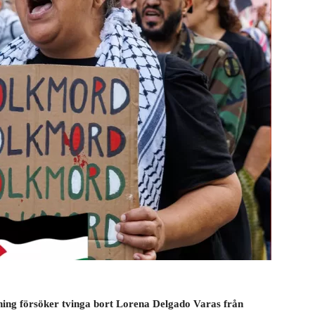
ning försöker tvinga bort Lorena Delgado Varas från