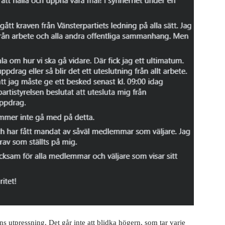
s utpressning. Det går inte att blidka högern, som tar varje