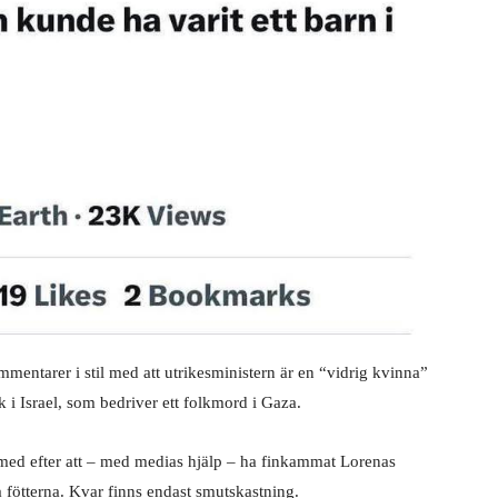
mmentarer i stil med att utrikesministern är en “vidrig kvinna”
sök i Israel, som bedriver ett folkmord i Gaza.
 med efter att – med medias hjälp – ha finkammat Lorenas
å fötterna. Kvar finns endast smutskastning.