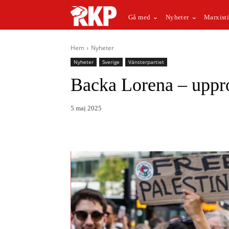
Gå med
Nyheter
Marxisti
Hem
Nyheter
Nyheter
Sverige
Vänsterpartiet
Backa Lorena – uppro
5 maj 2025