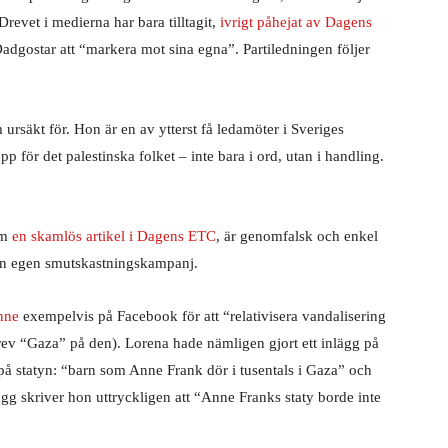
Drevet i medierna har bara tilltagit,
ivrigt påhejat av Dagens
dgostar att “markera mot sina egna”. Partiledningen följer
 ursäkt för. Hon är en av ytterst få ledamöter i Sveriges
pp för det palestinska folket – inte bara i ord, utan i handling.
om
en skamlös artikel i Dagens ETC
, är genomfalsk och enkel
 sin egen smutskastningskampanj.
nne
exempelvis på Facebook för att “relativisera vandalisering
krev “Gaza” på den). Lorena hade nämligen gjort ett inlägg på
 på statyn: “barn som Anne Frank dör i tusentals i Gaza” och
ägg skriver hon uttryckligen att “Anne Franks staty borde inte