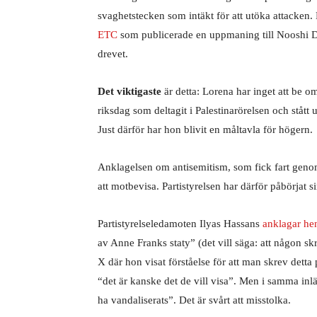
svaghetstecken som intäkt för att utöka attacken. 
ETC
som publicerade en uppmaning till Nooshi Da
drevet.
Det viktigaste
är detta: Lorena har inget att be om
riksdag som deltagit i Palestinarörelsen och stått u
Just därför har hon blivit en måltavla för högern.
Anklagelsen om antisemitism, som fick fart gen
att motbevisa. Partistyrelsen har därför påbörjat
Partistyrelseledamoten Ilyas Hassans
anklagar he
av Anne Franks staty” (det vill säga: att någon s
X där hon visat förståelse för att man skrev detta
“det är kanske det de vill visa”. Men i samma inl
ha vandaliserats”. Det är svårt att misstolka.