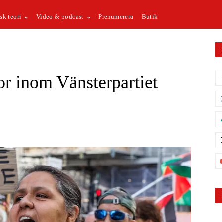
sk teori
Video & podcast
Prenumerera
Butik
r inom Vänsterpartiet