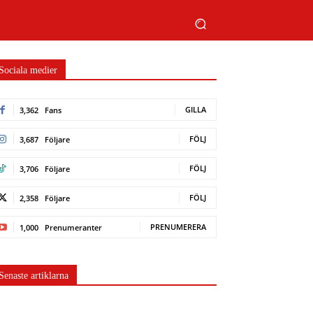
Sociala medier
GILLA
3,362
Fans
FÖLJ
3,687
Följare
FÖLJ
3,706
Följare
FÖLJ
2,358
Följare
PRENUMERERA
1,000
Prenumeranter
Senaste artiklarna