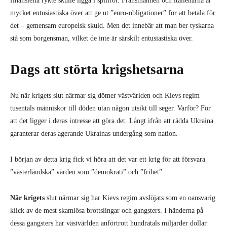
finansiella rykte skulle ligga i spillror. Fransmännen och italienarna är
mycket entusiastiska över att ge ut ”euro-obligationer” för att betala för
det – gemensam europeisk skuld. Men det innebär att man ber tyskarna
stå som borgensman, vilket de inte är särskilt entusiastiska över.
Dags att störta krigshetsarna
Nu när krigets slut närmar sig dömer västvärlden och Kievs regim
tusentals människor till döden utan någon utsikt till seger. Varför? För
att det ligger i deras intresse att göra det. Långt ifrån att rädda Ukraina
garanterar deras agerande Ukrainas undergång som nation.
I början av detta krig fick vi höra att det var ett krig för att försvara
”västerländska” värden som ”demokrati” och ”frihet”.
När krigets
slut närmar sig har Kievs regim avslöjats som en oansvarig
klick av de mest skamlösa brottslingar och gangsters. I händerna på
dessa gangsters har västvärlden anförtrott hundratals miljarder dollar