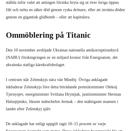
ställda inför valet att antingen försöka bryta sig ut över leriga öppna
fält och möta en säker död genom ryska drönare, eller att invänta döden
genom en gigantisk glidbomb – eller att kapitulera.
Ommöblering på Titanic
Den 10 november avslöjade Ukrainas nationella antikorruptionsbyrå
(NABU) förskingringen av en miljard kronor från Energoatom, det
ukrainska statliga kärnkraftsbolaget.
I centrum står Zelenskyjs nära vän Minditj. Övriga anklagade
inkluderar Zelenskyjs före detta biträdande premiärminister Oleksij
Tjernysjev, energiminister Svitlana Hryntjuk, justitieminister Herman
Halusjtjenko, liksom stabschefen Jermak – den mäktigaste mannen i
landet efter Zelenskyj själv.
De anklagade har enligt uppgift tagit 10–15 procent av varje