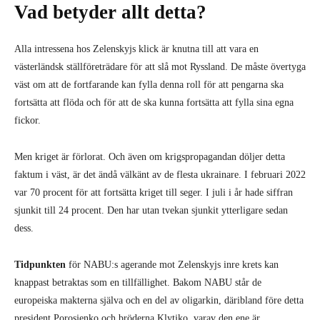
Vad betyder allt detta?
Alla intressena hos Zelenskyjs klick är knutna till att vara en
västerländsk ställföreträdare för att slå mot Ryssland. De måste övertyga
väst om att de fortfarande kan fylla denna roll för att pengarna ska
fortsätta att flöda och för att de ska kunna fortsätta att fylla sina egna
fickor.
Men kriget är förlorat. Och även om krigspropagandan döljer detta
faktum i väst, är det ändå välkänt av de flesta ukrainare. I februari 2022
var 70 procent för att fortsätta kriget till seger. I juli i år hade siffran
sjunkit till 24 procent. Den har utan tvekan sjunkit ytterligare sedan
dess.
Tidpunkten
för NABU:s agerande mot Zelenskyjs inre krets kan
knappast betraktas som en tillfällighet. Bakom NABU står de
europeiska makterna själva och en del av oligarkin, däribland före detta
president Porosjenko och bröderna Klytjko, varav den ene är