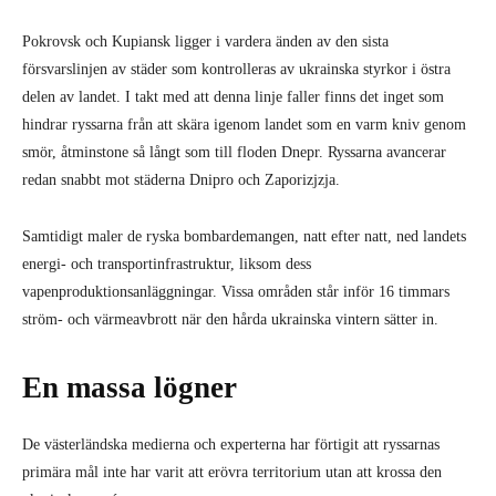
Pokrovsk och Kupiansk ligger i vardera änden av den sista
försvarslinjen av städer som kontrolleras av ukrainska styrkor i östra
delen av landet. I takt med att denna linje faller finns det inget som
hindrar ryssarna från att skära igenom landet som en varm kniv genom
smör, åtminstone så långt som till floden Dnepr. Ryssarna avancerar
redan snabbt mot städerna Dnipro och Zaporizjzja.
Samtidigt maler de ryska bombardemangen, natt efter natt, ned landets
energi- och transportinfrastruktur, liksom dess
vapenproduktionsanläggningar. Vissa områden står inför 16 timmars
ström- och värmeavbrott när den hårda ukrainska vintern sätter in.
En massa lögner
De västerländska medierna och experterna har förtigit att ryssarnas
primära mål inte har varit att erövra territorium utan att krossa den