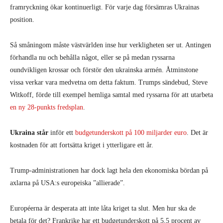
framryckning ökar kontinuerligt. För varje dag försämras Ukrainas
position.
Så småningom måste västvärlden inse hur verkligheten ser ut. Antingen
förhandla nu och behålla något, eller se på medan ryssarna
oundvikligen krossar och förstör den ukrainska armén. Åtminstone
vissa verkar vara medvetna om detta faktum. Trumps sändebud, Steve
Witkoff, förde till exempel hemliga samtal med ryssarna för att utarbeta
en ny 28-punkts fredsplan
.
Ukraina står
inför ett
budgetunderskott på 100 miljarder euro
. Det är
kostnaden för att fortsätta kriget i ytterligare ett år.
Trump-administrationen har dock lagt hela den ekonomiska bördan på
axlarna på USA:s europeiska ”allierade”.
Européerna är desperata att inte låta kriget ta slut. Men hur ska de
betala för det? Frankrike har ett budgetunderskott på 5,5 procent av