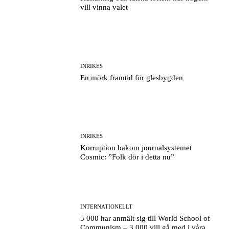
vill vinna valet
INRIKES
En mörk framtid för glesbygden
INRIKES
Korruption bakom journalsystemet
Cosmic: ”Folk dör i detta nu”
INTERNATIONELLT
5 000 har anmält sig till World School of
Communism – 3 000 vill gå med i våra