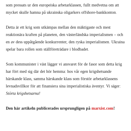
som pressats ur den europeiska arbetarklassen, fullt medvetna om att
mycket skulle hamna på ukrainska oligarkers offshore-bankkonton.
Detta är ett krig som utkämpas mellan den mäktigaste och mest
reaktionära kraften på planeten, den västerländska imperialismen – och
en av dess uppåtgående konkurrenter, den ryska imperialismen. Ukraina
spelar bara rollen som ställföreträdare i blodbadet.
Som kommunister i väst lägger vi ansvaret för de fasor som detta krig
har fört med sig där det hör hemma: hos vår egen krigshetsande
härskande klass, samma härskande klass som förstör arbetarklassens
levnadsvillkor för att finansiera sina imperialistiska äventyr. Vi säger:
Störta krigshetsarna!
Den här artikeln publicerades ursprungligen på
marxist.com
!