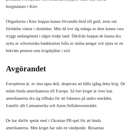
borgmästare i Kiev.
Oligarkerna i Kiev hoppas kunna förvandla blod till guld, även om
förödelse väntar i slutändan. Men då tror sig många av dem kunna vara
tryggt undangömda i något tredje land. Därifrån hoppas de kunna dra
nytta av schweiziska bankkonton fulla av stulna pengar och njuta av en
bekväm pension som krigshjältar i exil.
Avgörandet
Européerna är, av sina egna skäl, desperata att hålla igång detta krig. De
måste binda amerikanerna till Europa. Så fort kriget är över kan
amerikanerna dra sig tillbaka för att fokusera på andra områden,
framför allt Latinamerika och Asien-Stillahavsområdet.
De har därför spelat med i Ukrainas PR-spel för att binda
amerikanerna. Men kriget har nått en vändpunkt. Ryssarnas