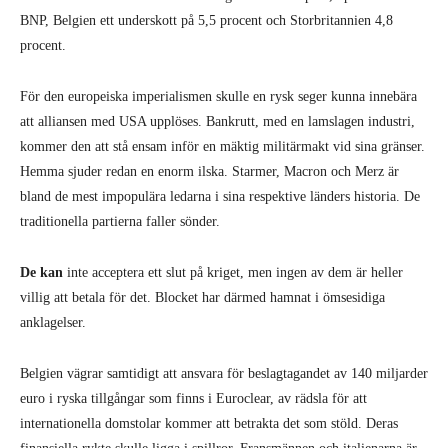
BNP, Belgien ett underskott på 5,5 procent och Storbritannien 4,8
procent.
För den europeiska imperialismen skulle en rysk seger kunna innebära
att alliansen med USA upplöses. Bankrutt, med en lamslagen industri,
kommer den att stå ensam inför en mäktig militärmakt vid sina gränser.
Hemma sjuder redan en enorm ilska. Starmer, Macron och Merz är
bland de mest impopulära ledarna i sina respektive länders historia. De
traditionella partierna faller sönder.
De kan
inte acceptera ett slut på kriget, men ingen av dem är heller
villig att betala för det. Blocket har därmed hamnat i ömsesidiga
anklagelser.
Belgien vägrar samtidigt att ansvara för beslagtagandet av 140 miljarder
euro i ryska tillgångar som finns i Euroclear, av rädsla för att
internationella domstolar kommer att betrakta det som stöld. Deras