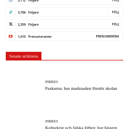
3,712
Följare
FÖLJ
3,706
Följare
FÖLJ
2,359
Följare
PRENUMERERA
1,010
Prenumeranter
Senaste artiklarna
INRIKES
Fuskarna: hur marknaden förstör skolan
INRIKES
Kulturkrig och falska löften: hur högern