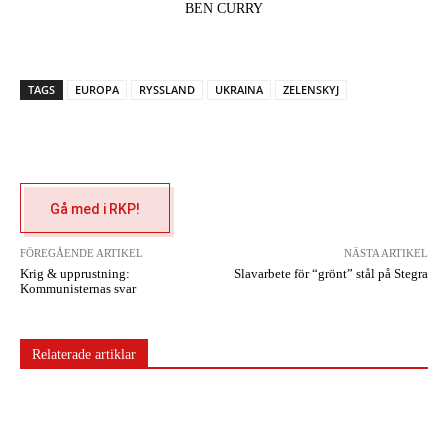
BEN CURRY
TAGS
EUROPA
RYSSLAND
UKRAINA
ZELENSKYJ
Gå med i RKP!
FÖREGÅENDE ARTIKEL
NÄSTA ARTIKEL
Krig & upprustning:
Slavarbete för “grönt” stål på Stegra
Kommunisternas svar
Relaterade artiklar