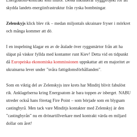
Energoatom-kontrakt som mutor. Dessa inkluderar byggprojekt för att
skydda landets energiinfrastruktur från ryska bombningar.
Zelenskyjs
klick blev rik – medan miljontals ukrainare fryser i mörkret
och många kommer att dö.
I en inspelning klagar en av de åtalade över ryggsmärtor från att ha
släpat på väskor fyllda med kontanter runt Kiev! Detta vid en tidpunkt
då
Europeiska ekonomiska kommissionen
uppskattar att en majoritet av
ukrainarna lever under ”svåra fattigdomsförhållanden”.
Som en viktig del av Zelenskyjs inre krets har Minditj blivit fabulöst
rik. Anklagelserna kring Energoatom är bara toppen av isberget. NABU
utreder också hans företag Fire Point – som började som en blygsam
castingbyrå. Men tack vare Minditjs kontakter med Zelenskyj är den
”castingbyrån” nu en drönartillverkare med kontrakt värda en miljard
dollar om året!