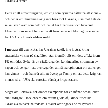
ukrainska armén.
Detta är ett utmattningskrig, ett krig som ryssarna håller på att vinna –
och det är ett utmattningskrig inte bara mot Ukraina, utan mot hela det
så kallade ”väst” som helt och hållet har finansierat och beväpnat
Ukraina. Som sådant har det på ett förödande sätt blottlagt gränserna
för USA:s och västvärldens makt.
I motsats
till den ryska, har Ukrainas taktik inte kretsat kring
strategiska vinster på slagfältet, utan framför allt om dess effekt inom
PR-området. Syftet är att rättfärdiga den kontinuerliga strömmen av
vapen och pengar – att övertyga den allmänna opinionen om att kriget
kan vinnas – och framför allt att övertyga Trump om att detta krig kan
vinnas, så att USA ska fortsätta försörja krigsinsatsen.
Slaget om Pokrovsk förlorades exempelvis för en månad sedan, eller
ännu tidigare. Hade ordern om reträtt givits då, kunde tusentals
ukrainska soldater ha räddats. I stället omringades de av ryssarna –