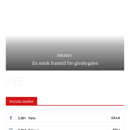
INRIKES
En mörk framtid för glesbygden
Sociala medier
GILLA
3,361
Fans
FÖLJ