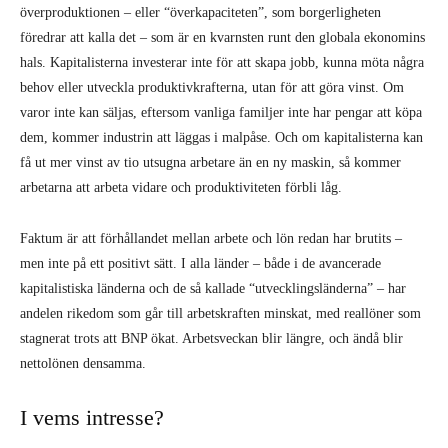
överproduktionen – eller “överkapaciteten”, som borgerligheten
föredrar att kalla det – som är en kvarnsten runt den globala ekonomins
hals. Kapitalisterna investerar inte för att skapa jobb, kunna möta några
behov eller utveckla produktivkrafterna, utan för att göra vinst. Om
varor inte kan säljas, eftersom vanliga familjer inte har pengar att köpa
dem, kommer industrin att läggas i malpåse. Och om kapitalisterna kan
få ut mer vinst av tio utsugna arbetare än en ny maskin, så kommer
arbetarna att arbeta vidare och produktiviteten förbli låg.
Faktum är att förhållandet mellan arbete och lön redan har brutits –
men inte på ett positivt sätt. I alla länder – både i de avancerade
kapitalistiska länderna och de så kallade “utvecklingsländerna” – har
andelen rikedom som går till arbetskraften minskat, med reallöner som
stagnerat trots att BNP ökat. Arbetsveckan blir längre, och ändå blir
nettolönen densamma.
I vems intresse?