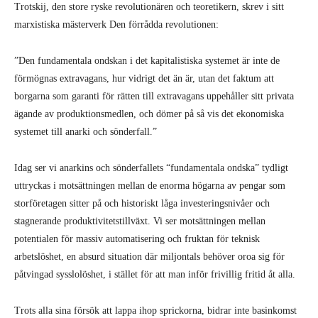
Trotskij, den store ryske revolutionären och teoretikern, skrev i sitt
marxistiska mästerverk Den förrådda revolutionen:
”Den fundamentala ondskan i det kapitalistiska systemet är inte de
förmögnas extravagans, hur vidrigt det än är, utan det faktum att
borgarna som garanti för rätten till extravagans uppehåller sitt privata
ägande av produktionsmedlen, och dömer på så vis det ekonomiska
systemet till anarki och sönderfall.”
Idag ser vi anarkins och sönderfallets “fundamentala ondska” tydligt
uttryckas i motsättningen mellan de enorma högarna av pengar som
storföretagen sitter på och historiskt låga investeringsnivåer och
stagnerande produktivitetstillväxt. Vi ser motsättningen mellan
potentialen för massiv automatisering och fruktan för teknisk
arbetslöshet, en absurd situation där miljontals behöver oroa sig för
påtvingad sysslolöshet, i stället för att man inför frivillig fritid åt alla.
Trots alla sina försök att lappa ihop sprickorna, bidrar inte basinkomst