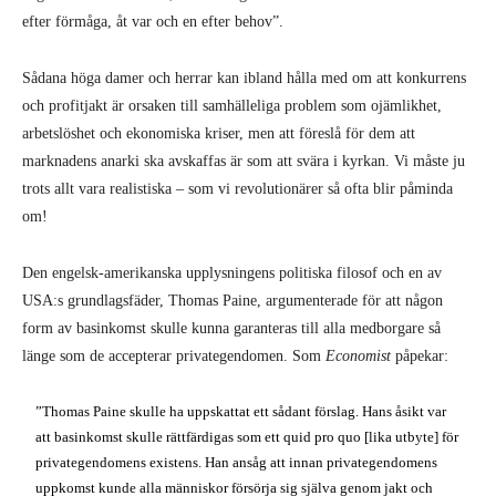
efter förmåga, åt var och en efter behov”.
Sådana höga damer och herrar kan ibland hålla med om att konkurrens
och profitjakt är orsaken till samhälleliga problem som ojämlikhet,
arbetslöshet och ekonomiska kriser, men att föreslå för dem att
marknadens anarki ska avskaffas är som att svära i kyrkan. Vi måste ju
trots allt vara realistiska – som vi revolutionärer så ofta blir påminda
om!
Den engelsk-amerikanska upplysningens politiska filosof och en av
USA:s grundlagsfäder, Thomas Paine, argumenterade för att någon
form av basinkomst skulle kunna garanteras till alla medborgare så
länge som de accepterar privategendomen. Som
Economist
påpekar:
”Thomas Paine skulle ha uppskattat ett sådant förslag. Hans åsikt var
att basinkomst skulle rättfärdigas som ett quid pro quo [lika utbyte] för
privategendomens existens. Han ansåg att innan privategendomens
uppkomst kunde alla människor försörja sig själva genom jakt och