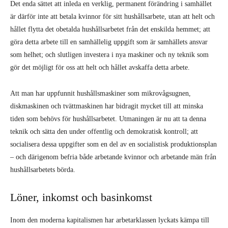
Det enda sättet att inleda en verklig, permanent förändring i samhället
är därför inte att betala kvinnor för sitt hushållsarbete, utan att helt och
hållet flytta det obetalda hushållsarbetet från det enskilda hemmet; att
göra detta arbete till en samhällelig uppgift som är samhällets ansvar
som helhet; och slutligen investera i nya maskiner och ny teknik som
gör det möjligt för oss att helt och hållet avskaffa detta arbete.
Att man har uppfunnit hushållsmaskiner som mikrovågsugnen,
diskmaskinen och tvättmaskinen har bidragit mycket till att minska
tiden som behövs för hushållsarbetet. Utmaningen är nu att ta denna
teknik och sätta den under offentlig och demokratisk kontroll; att
socialisera dessa uppgifter som en del av en socialistisk produktionsplan
– och därigenom befria både arbetande kvinnor och arbetande män från
hushållsarbetets börda.
Löner, inkomst och basinkomst
Inom den moderna kapitalismen har arbetarklassen lyckats kämpa till