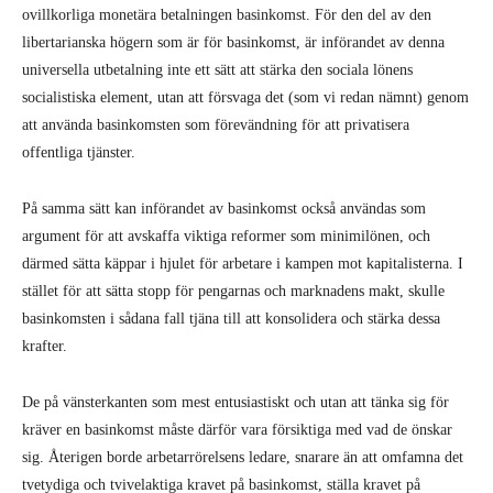
ovillkorliga monetära betalningen basinkomst. För den del av den
libertarianska högern som är för basinkomst, är införandet av denna
universella utbetalning inte ett sätt att stärka den sociala lönens
socialistiska element, utan att försvaga det (som vi redan nämnt) genom
att använda basinkomsten som förevändning för att privatisera
offentliga tjänster.
På samma sätt kan införandet av basinkomst också användas som
argument för att avskaffa viktiga reformer som minimilönen, och
därmed sätta käppar i hjulet för arbetare i kampen mot kapitalisterna. I
stället för att sätta stopp för pengarnas och marknadens makt, skulle
basinkomsten i sådana fall tjäna till att konsolidera och stärka dessa
krafter.
De på vänsterkanten som mest entusiastiskt och utan att tänka sig för
kräver en basinkomst måste därför vara försiktiga med vad de önskar
sig. Återigen borde arbetarrörelsens ledare, snarare än att omfamna det
tvetydiga och tvivelaktiga kravet på basinkomst, ställa kravet på