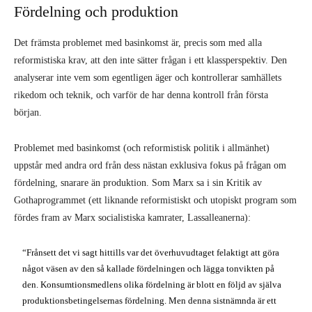
Fördelning och produktion
Det främsta problemet med basinkomst är, precis som med alla
reformistiska krav, att den inte sätter frågan i ett klassperspektiv. Den
analyserar inte vem som egentligen äger och kontrollerar samhällets
rikedom och teknik, och varför de har denna kontroll från första
början.
Problemet med basinkomst (och reformistisk politik i allmänhet)
uppstår med andra ord från dess nästan exklusiva fokus på frågan om
fördelning, snarare än produktion. Som Marx sa i sin Kritik av
Gothaprogrammet (ett liknande reformistiskt och utopiskt program som
fördes fram av Marx socialistiska kamrater, Lassalleanerna):
“Frånsett det vi sagt hittills var det överhuvudtaget felaktigt att göra
något väsen av den så kallade fördelningen och lägga tonvikten på
den. Konsumtionsmedlens olika fördelning är blott en följd av själva
produktionsbetingelsernas fördelning. Men denna sistnämnda är ett