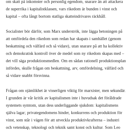
om skatt på inkomster och personlig egendom, snarare än att attackera
de superrika i kapitalistklassen, vars rikedom är bunden i vinst och
kapital – ofta långt bortom statliga skatteindrivares räckhåll.
Socialister bör därför, som Marx underströk, inte lägga betoningen på
att omfördela den rikedom som redan har skapats i samhället (genom
beskattning och välfärd och så vidare), utan snarare på att ha kollektiv
och demokratisk kontroll över de medel som ny rikedom skapas med –
det vill säga produktionsmedlen. Om en sådan rationell produktionsplan
infördes, skulle frågan om beskattning, arv, omfördelning, välfärd och
så vidare snabbt försvinna.
Frågan om ojämlikhet är visserligen viktig för marxister, men sekundär.
I grunden är vår kritik av kapitalismen inte i huvudsak det föråldrade
systemets symtom, utan dess underliggande sjukdom: kapitalismens
själva lagar; privategendomens hinder, konkurrens och produktion för
vinst, som står i vägen för att utveckla produktivkrafterna – industri
och vetenskap, teknologi och teknik samt konst och kultur. Som Leo