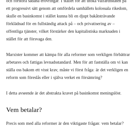
och förstöra sådana erövringar. I stället för att utöka välfärdsstaten på
ett progressivt sätt genom att omfördela samhällets kolossala rikedom,
skulle en basinkomst i stället kunna bli en djupt bakåtsträvande
förklädnad för en fullständig attack på – och privatisering av –
offentliga tjänster, vilket förstärker den kapitalistiska marknaden i
stället för att försvaga den.
Marxister kommer att kämpa för alla reformer som verkligen förbättrar
arbetares och fattigas levnadsstandard. Men för att fastställa om vi kan
ställa oss bakom ett visst krav, måste vi först fråga: är det verkligen en
reform som föreslås eller i själva verket en försämring?
I detta avseende är det abstrakta kravet på basinkomst meningslöst.
Vem betalar?
Precis som med alla reformer är den viktigaste frågan: vem betalar?