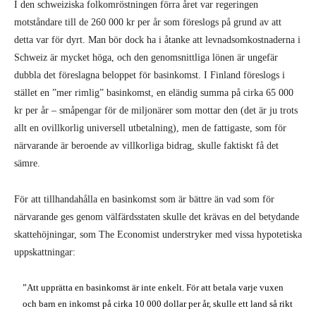
I den schweiziska folkomröstningen förra året var regeringen
motståndare till de 260 000 kr per år som föreslogs på grund av att
detta var för dyrt. Man bör dock ha i åtanke att levnadsomkostnaderna i
Schweiz är mycket höga, och den genomsnittliga lönen är ungefär
dubbla det föreslagna beloppet för basinkomst. I Finland föreslogs i
stället en ”mer rimlig” basinkomst, en eländig summa på cirka 65 000
kr per år – småpengar för de miljonärer som mottar den (det är ju trots
allt en ovillkorlig universell utbetalning), men de fattigaste, som för
närvarande är beroende av villkorliga bidrag, skulle faktiskt få det
sämre.
För att tillhandahålla en basinkomst som är bättre än vad som för
närvarande ges genom välfärdsstaten skulle det krävas en del betydande
skattehöjningar, som The Economist understryker med vissa hypotetiska
uppskattningar:
”Att upprätta en basinkomst är inte enkelt. För att betala varje vuxen
och barn en inkomst på cirka 10 000 dollar per år, skulle ett land så rikt