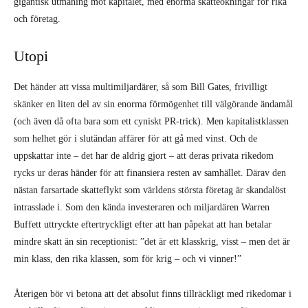
gigantisk utmaning mot kapitalet, med enorma skatteökningar för rika
och företag.
Utopi
Det händer att vissa multimiljardärer, så som Bill Gates, frivilligt
skänker en liten del av sin enorma förmögenhet till välgörande ändamål
(och även då ofta bara som ett cyniskt PR-trick). Men kapitalistklassen
som helhet gör i slutändan affärer för att gå med vinst. Och de
uppskattar inte – det har de aldrig gjort – att deras privata rikedom
rycks ur deras händer för att finansiera resten av samhället. Därav den
nästan farsartade skatteflykt som världens största företag är skandalöst
intrasslade i. Som den kända investeraren och miljardären Warren
Buffett uttryckte eftertryckligt efter att han påpekat att han betalar
mindre skatt än sin receptionist: ”det är ett klasskrig, visst – men det är
min klass, den rika klassen, som för krig – och vi vinner!”
Återigen bör vi betona att det absolut finns tillräckligt med rikedomar i