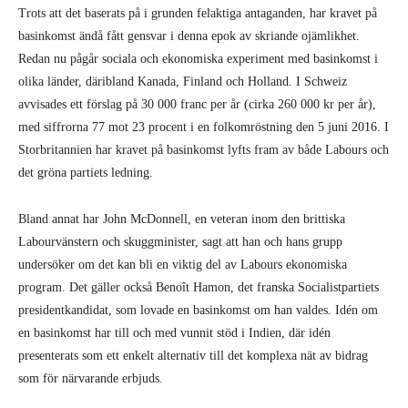
Trots att det baserats på i grunden felaktiga antaganden, har kravet på
basinkomst ändå fått gensvar i denna epok av skriande ojämlikhet.
Redan nu pågår sociala och ekonomiska experiment med basinkomst i
olika länder, däribland Kanada, Finland och Holland. I Schweiz
avvisades ett förslag på 30 000 franc per år (cirka 260 000 kr per år),
med siffrorna 77 mot 23 procent i en folkomröstning den 5 juni 2016. I
Storbritannien har kravet på basinkomst lyfts fram av både Labours och
det gröna partiets ledning.
Bland annat har John McDonnell, en veteran inom den brittiska
Labourvänstern och skuggminister, sagt att han och hans grupp
undersöker om det kan bli en viktig del av Labours ekonomiska
program. Det gäller också Benoît Hamon, det franska Socialistpartiets
presidentkandidat, som lovade en basinkomst om han valdes. Idén om
en basinkomst har till och med vunnit stöd i Indien, där idén
presenterats som ett enkelt alternativ till det komplexa nät av bidrag
som för närvarande erbjuds.