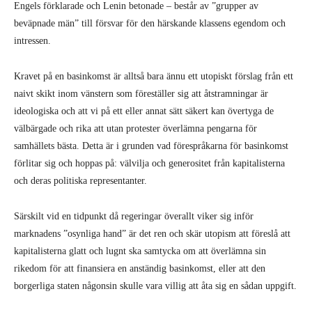
Engels förklarade och Lenin betonade – består av ”grupper av
beväpnade män” till försvar för den härskande klassens egendom och
intressen.
Kravet på en basinkomst är alltså bara ännu ett utopiskt förslag från ett
naivt skikt inom vänstern som föreställer sig att åtstramningar är
ideologiska och att vi på ett eller annat sätt säkert kan övertyga de
välbärgade och rika att utan protester överlämna pengarna för
samhällets bästa. Detta är i grunden vad förespråkarna för basinkomst
förlitar sig och hoppas på: välvilja och generositet från kapitalisterna
och deras politiska representanter.
Särskilt vid en tidpunkt då regeringar överallt viker sig inför
marknadens ”osynliga hand” är det ren och skär utopism att föreslå att
kapitalisterna glatt och lugnt ska samtycka om att överlämna sin
rikedom för att finansiera en anständig basinkomst, eller att den
borgerliga staten någonsin skulle vara villig att åta sig en sådan uppgift.