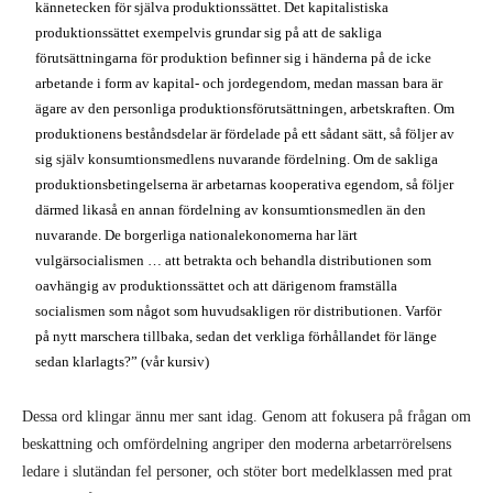
kännetecken för själva produktionssättet. Det kapitalistiska
produktionssättet exempelvis grundar sig på att de sakliga
förutsättningarna för produktion befinner sig i händerna på de icke
arbetande i form av kapital- och jordegendom, medan massan bara är
ägare av den personliga produktionsförutsättningen, arbetskraften. Om
produktionens beståndsdelar är fördelade på ett sådant sätt, så följer av
sig själv konsumtionsmedlens nuvarande fördelning. Om de sakliga
produktionsbetingelserna är arbetarnas kooperativa egendom, så följer
därmed likaså en annan fördelning av konsumtionsmedlen än den
nuvarande. De borgerliga nationalekonomerna har lärt
vulgärsocialismen … att betrakta och behandla distributionen som
oavhängig av produktionssättet och att därigenom framställa
socialismen som något som huvudsakligen rör distributionen. Varför
på nytt marschera tillbaka, sedan det verkliga förhållandet för länge
sedan klarlagts?” (vår kursiv)
Dessa ord klingar ännu mer sant idag. Genom att fokusera på frågan om
beskattning och omfördelning angriper den moderna arbetarrörelsens
ledare i slutändan fel personer, och stöter bort medelklassen med prat