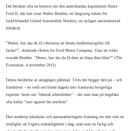
Det berättas ofta en historia om den amerikanska kapitalisten Henry
Ford II, där han visar Walter Reuther, en långvarig ledare för
fackförbundet United Automobile Workers, en nyligen automatiserad
bilfabrik.
”Walter, hur ska du få robotarna att betala medlemsavgifter till
facket?”, skämtade chefen för Ford Motor Company. Utan att tveka
svarade Reuther: ”Henry, hur ska du få dem att köpa dina bilar?” (The
Economist, 4 november 2011)
Denna berättelse är antagligen påhittad. Trots det bygger den på – och
framhäver – en reell oro bland dagens mer framsynta borgerliga
experter: hotet om ”teknisk arbetslöshet” – det som man på engelska
ofta kallar ”race against the machine”.
Den moderna teknikens och automatiseringens framsteg ses inte som en
möjlighet att frigöra mänskligheten i dag, utan som en farlig och