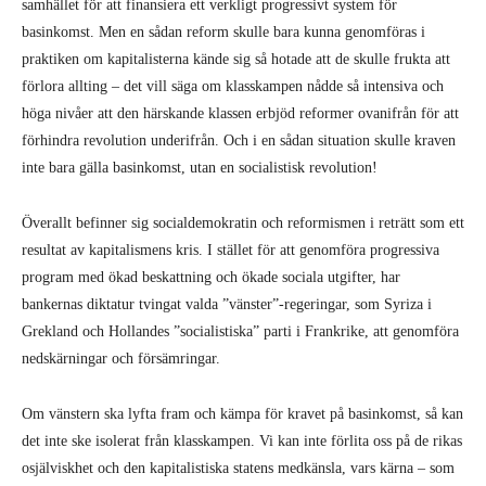
samhället för att finansiera ett verkligt progressivt system för
basinkomst. Men en sådan reform skulle bara kunna genomföras i
praktiken om kapitalisterna kände sig så hotade att de skulle frukta att
förlora allting – det vill säga om klasskampen nådde så intensiva och
höga nivåer att den härskande klassen erbjöd reformer ovanifrån för att
förhindra revolution underifrån. Och i en sådan situation skulle kraven
inte bara gälla basinkomst, utan en socialistisk revolution!
Överallt befinner sig socialdemokratin och reformismen i reträtt som ett
resultat av kapitalismens kris. I stället för att genomföra progressiva
program med ökad beskattning och ökade sociala utgifter, har
bankernas diktatur tvingat valda ”vänster”-regeringar, som Syriza i
Grekland och Hollandes ”socialistiska” parti i Frankrike, att genomföra
nedskärningar och försämringar.
Om vänstern ska lyfta fram och kämpa för kravet på basinkomst, så kan
det inte ske isolerat från klasskampen. Vi kan inte förlita oss på de rikas
osjälviskhet och den kapitalistiska statens medkänsla, vars kärna – som