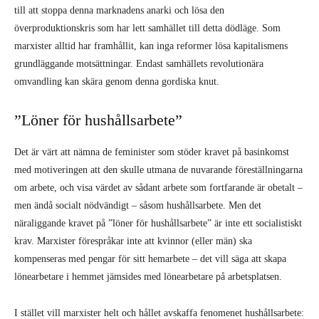
till att stoppa denna marknadens anarki och lösa den
överproduktionskris som har lett samhället till detta dödläge. Som
marxister alltid har framhållit, kan inga reformer lösa kapitalismens
grundläggande motsättningar. Endast samhällets revolutionära
omvandling kan skära genom denna gordiska knut.
”Löner för hushållsarbete”
Det är värt att nämna de feminister som stöder kravet på basinkomst
med motiveringen att den skulle utmana de nuvarande föreställningarna
om arbete, och visa värdet av sådant arbete som fortfarande är obetalt –
men ändå socialt nödvändigt – såsom hushållsarbete. Men det
näraliggande kravet på ”löner för hushållsarbete” är inte ett socialistiskt
krav. Marxister förespråkar inte att kvinnor (eller män) ska
kompenseras med pengar för sitt hemarbete – det vill säga att skapa
lönearbetare i hemmet jämsides med lönearbetare på arbetsplatsen.
I stället vill marxister helt och hållet avskaffa fenomenet hushållsarbete: