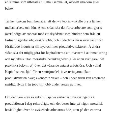
en summa som utbetalas till alla i samhället, oavsett rikedom eller
behov.
Tanken bakom basinkomst är att det – i teorin – skulle bryta länken
mellan arbete och lön. Å ena sidan ska det förse arbetare som gjorts
överflödiga av robotar med ett skyddsnät som hindrar dem från att
fastna i lågavlönade, osäkra jobb, och underlätta deras övergång från
föråldrade industrier till nya och mer produktiva sektorer. Å andra
sidan ska det möjliggöra för kapitalisterna att investera i automatisering
och ny teknik utan moraliska betänkligheter (eller ännu viktigare, det
praktiska bekymret) över det växande antalet arbetslösa. Och voilà!
Kapitalismens hjul får ett smörjmedel: investeringarna ökar;
produktiviteten ökar; ekonomin växer – och under tiden kan arbetarna
smidigt flytta från jobb till jobb under resten av livet.
Om det bara vore så enkelt. I själva verket är investeringarna i
produktionen i dag rekordlåga, och det beror inte på någon moralisk
betänklighet över de avskedade arbetarnas öde, utan på den enorma