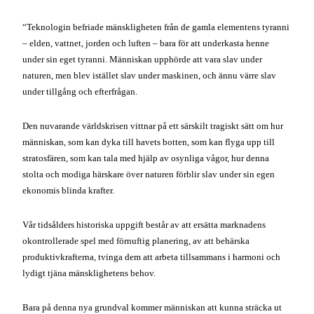
“Teknologin befriade mänskligheten från de gamla elementens tyranni
– elden, vattnet, jorden och luften – bara för att underkasta henne
under sin eget tyranni. Människan upphörde att vara slav under
naturen, men blev istället slav under maskinen, och ännu värre slav
under tillgång och efterfrågan.
Den nuvarande världskrisen vittnar på ett särskilt tragiskt sätt om hur
människan, som kan dyka till havets botten, som kan flyga upp till
stratosfären, som kan tala med hjälp av osynliga vågor, hur denna
stolta och modiga härskare över naturen förblir slav under sin egen
ekonomis blinda krafter.
Vår tidsålders historiska uppgift består av att ersätta marknadens
okontrollerade spel med förnuftig planering, av att behärska
produktivkrafterna, tvinga dem att arbeta tillsammans i harmoni och
lydigt tjäna mänsklighetens behov.
Bara på denna nya grundval kommer människan att kunna sträcka ut