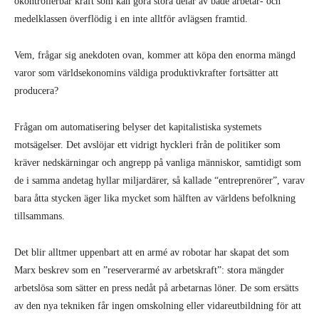
okontrollerbar kraft som kan göra stora delar av både arbetar- och
medelklassen överflödig i en inte alltför avlägsen framtid.
Vem, frågar sig anekdoten ovan, kommer att köpa den enorma mängd
varor som världsekonomins väldiga produktivkrafter fortsätter att
producera?
Frågan om automatisering belyser det kapitalistiska systemets
motsägelser. Det avslöjar ett vidrigt hyckleri från de politiker som
kräver nedskärningar och angrepp på vanliga människor, samtidigt som
de i samma andetag hyllar miljardärer, så kallade “entreprenörer”, varav
bara åtta stycken äger lika mycket som hälften av världens befolkning
tillsammans.
Det blir alltmer uppenbart att en armé av robotar har skapat det som
Marx beskrev som en ”reserverarmé av arbetskraft”: stora mängder
arbetslösa som sätter en press nedåt på arbetarnas löner. De som ersätts
av den nya tekniken får ingen omskolning eller vidareutbildning för att