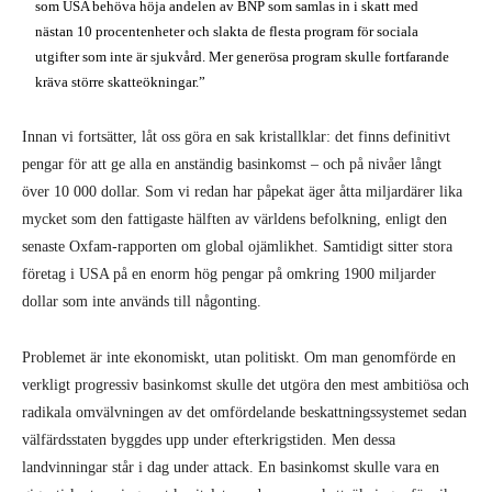
som USA behöva höja andelen av BNP som samlas in i skatt med
nästan 10 procentenheter och slakta de flesta program för sociala
utgifter som inte är sjukvård. Mer generösa program skulle fortfarande
kräva större skatteökningar.”
Innan vi fortsätter, låt oss göra en sak kristallklar: det finns definitivt
pengar för att ge alla en anständig basinkomst – och på nivåer långt
över 10 000 dollar. Som vi redan har påpekat äger åtta miljardärer lika
mycket som den fattigaste hälften av världens befolkning, enligt den
senaste Oxfam-rapporten om global ojämlikhet. Samtidigt sitter stora
företag i USA på en enorm hög pengar på omkring 1900 miljarder
dollar som inte används till någonting.
Problemet är inte ekonomiskt, utan politiskt. Om man genomförde en
verkligt progressiv basinkomst skulle det utgöra den mest ambitiösa och
radikala omvälvningen av det omfördelande beskattningssystemet sedan
välfärdsstaten byggdes upp under efterkrigstiden. Men dessa
landvinningar står i dag under attack. En basinkomst skulle vara en