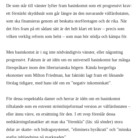
De som står till vänster lyfter fram basinkomst som ett progressivt krav:
ett förstärkt skyddsnät som går längre än den nuvarande välfärdsstaten,
som ska finansieras genom att beskatta storföretagen och de rika. När
det förs fram på ett sådant sätt är det helt klart ett krav – precis som
vilken verklig reform som helst – som man bör stödja och kämpa för.
Men basinkomst är i sig inte nödvändigtvis vänster, eller någonting
progressivt. Faktum är att idén om en universell basinkomst har många
förespråkare inom den libertarianska högern. Kända borgerliga
ekonomer som Milton Friedman, har faktiskt lagt fram ett liknande
förslag tidigare, med hans idé om en ”negativ inkomstskatt”.
För dessa respektabla damer och herrar är idén om en basinkomst
tilltalande som en extremt strömlinjeformad version av välfärdsstaten –
eller ännu värre, en ersättning för den. I ett svep föreslår dessa
nedskärningsfanatiker att man ska ”förenkla” (läs: slå sönder) stora
delar av skatte- och bidragssystemet, ”eliminera byråkrati” och ”minska
statlig inblandning på marknaden”.