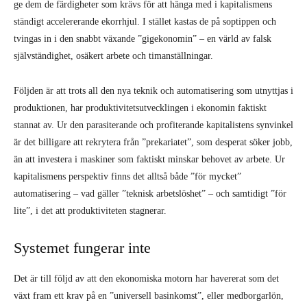
ge dem de färdigheter som krävs för att hänga med i kapitalismens
ständigt accelererande ekorrhjul. I stället kastas de på soptippen och
tvingas in i den snabbt växande ”gigekonomin” – en värld av falsk
självständighet, osäkert arbete och timanställningar.
Följden är att trots all den nya teknik och automatisering som utnyttjas i
produktionen, har produktivitetsutvecklingen i ekonomin faktiskt
stannat av. Ur den parasiterande och profiterande kapitalistens synvinkel
är det billigare att rekrytera från ”prekariatet”, som desperat söker jobb,
än att investera i maskiner som faktiskt minskar behovet av arbete. Ur
kapitalismens perspektiv finns det alltså både ”för mycket”
automatisering – vad gäller ”teknisk arbetslöshet” – och samtidigt ”för
lite”, i det att produktiviteten stagnerar.
Systemet fungerar inte
Det är till följd av att den ekonomiska motorn har havererat som det
växt fram ett krav på en ”universell basinkomst”, eller medborgarlön,