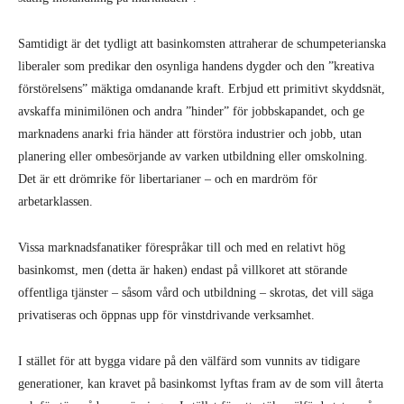
Samtidigt är det tydligt att basinkomsten attraherar de schumpeterianska
liberaler som predikar den osynliga handens dygder och den ”kreativa
förstörelsens” mäktiga omdanande kraft. Erbjud ett primitivt skyddsnät,
avskaffa minimilönen och andra ”hinder” för jobbskapandet, och ge
marknadens anarki fria händer att förstöra industrier och jobb, utan
planering eller ombesörjande av varken utbildning eller omskolning.
Det är ett drömrike för libertarianer – och en mardröm för
arbetarklassen.
Vissa marknadsfanatiker förespråkar till och med en relativt hög
basinkomst, men (detta är haken) endast på villkoret att störande
offentliga tjänster – såsom vård och utbildning – skrotas, det vill säga
privatiseras och öppnas upp för vinstdrivande verksamhet.
I stället för att bygga vidare på den välfärd som vunnits av tidigare
generationer, kan kravet på basinkomst lyftas fram av de som vill återta