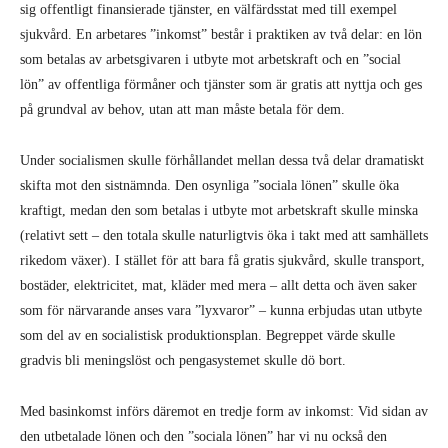
sig offentligt finansierade tjänster, en välfärdsstat med till exempel
sjukvård. En arbetares ”inkomst” består i praktiken av två delar: en lön
som betalas av arbetsgivaren i utbyte mot arbetskraft och en ”social
lön” av offentliga förmåner och tjänster som är gratis att nyttja och ges
på grundval av behov, utan att man måste betala för dem.
Under socialismen skulle förhållandet mellan dessa två delar dramatiskt
skifta mot den sistnämnda. Den osynliga ”sociala lönen” skulle öka
kraftigt, medan den som betalas i utbyte mot arbetskraft skulle minska
(relativt sett – den totala skulle naturligtvis öka i takt med att samhällets
rikedom växer). I stället för att bara få gratis sjukvård, skulle transport,
bostäder, elektricitet, mat, kläder med mera – allt detta och även saker
som för närvarande anses vara ”lyxvaror” – kunna erbjudas utan utbyte
som del av en socialistisk produktionsplan. Begreppet värde skulle
gradvis bli meningslöst och pengasystemet skulle dö bort.
Med basinkomst införs däremot en tredje form av inkomst: Vid sidan av
den utbetalade lönen och den ”sociala lönen” har vi nu också den