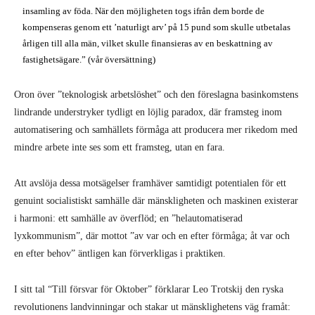
insamling av föda. När den möjligheten togs ifrån dem borde de
kompenseras genom ett ’naturligt arv’ på 15 pund som skulle utbetalas
årligen till alla män, vilket skulle finansieras av en beskattning av
fastighetsägare.” (vår översättning)
Oron över ”teknologisk arbetslöshet” och den föreslagna basinkomstens
lindrande understryker tydligt en löjlig paradox, där framsteg inom
automatisering och samhällets förmåga att producera mer rikedom med
mindre arbete inte ses som ett framsteg, utan en fara.
Att avslöja dessa motsägelser framhäver samtidigt potentialen för ett
genuint socialistiskt samhälle där mänskligheten och maskinen existerar
i harmoni: ett samhälle av överflöd; en ”helautomatiserad
lyxkommunism”, där mottot ”av var och en efter förmåga; åt var och
en efter behov” äntligen kan förverkligas i praktiken.
I sitt tal “Till försvar för Oktober” förklarar Leo Trotskij den ryska
revolutionens landvinningar och stakar ut mänsklighetens väg framåt: