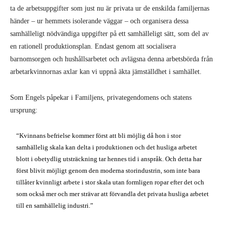
ta de arbetsuppgifter som just nu är privata ur de enskilda familjernas
händer – ur hemmets isolerande väggar – och organisera dessa
samhälleligt nödvändiga uppgifter på ett samhälleligt sätt, som del av
en rationell produktionsplan. Endast genom att socialisera
barnomsorgen och hushållsarbetet och avlägsna denna arbetsbörda från
arbetarkvinnornas axlar kan vi uppnå äkta jämställdhet i samhället.
Som Engels påpekar i Familjens, privategendomens och statens
ursprung:
“Kvinnans befrielse kommer först att bli möjlig då hon i stor
samhällelig skala kan delta i produktionen och det husliga arbetet
blott i obetydlig utsträckning tar hennes tid i anspråk. Och detta har
först blivit möjligt genom den moderna storindustrin, som inte bara
tillåter kvinnligt arbete i stor skala utan formligen ropar efter det och
som också mer och mer strävar att förvandla det privata husliga arbetet
till en samhällelig industri.”