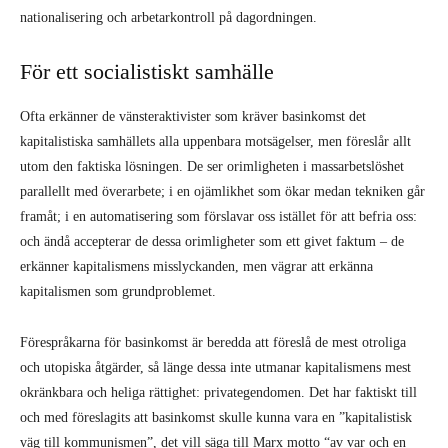
nationalisering och arbetarkontroll på dagordningen.
För ett socialistiskt samhälle
Ofta erkänner de vänsteraktivister som kräver basinkomst det
kapitalistiska samhällets alla uppenbara motsägelser, men föreslår allt
utom den faktiska lösningen. De ser orimligheten i massarbetslöshet
parallellt med överarbete; i en ojämlikhet som ökar medan tekniken går
framåt; i en automatisering som förslavar oss istället för att befria oss:
och ändå accepterar de dessa orimligheter som ett givet faktum – de
erkänner kapitalismens misslyckanden, men vägrar att erkänna
kapitalismen som grundproblemet.
Förespråkarna för basinkomst är beredda att föreslå de mest otroliga
och utopiska åtgärder, så länge dessa inte utmanar kapitalismens mest
okränkbara och heliga rättighet: privategendomen. Det har faktiskt till
och med föreslagits att basinkomst skulle kunna vara en ”kapitalistisk
väg till kommunismen”, det vill säga till Marx motto “av var och en